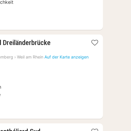
chkeit
1
 Dreiländerbrücke
Nacht
ab
emberg
›
Weil am Rhein
Auf der Karte anzeigen
104
€
n
e