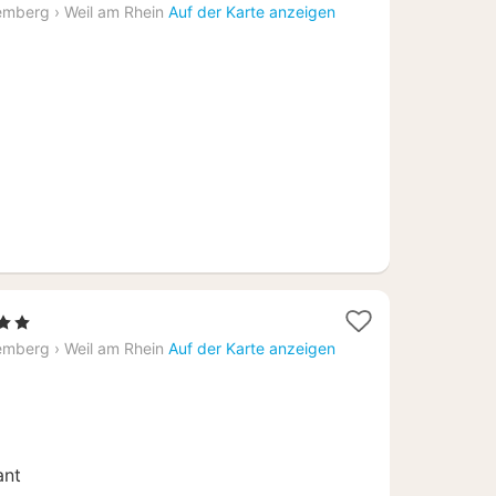
Nacht
emberg
›
Weil am Rhein
Auf der Karte anzeigen
ab
90,24
€
Sterne
acht
emberg
›
Weil am Rhein
Auf der Karte anzeigen
b
14,40
ant