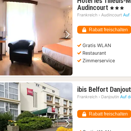
Hôtel les Tilleuls-
1
Audincourt
, 3 Sterne
Nacht
Frankreich
›
Audincourt
Auf
ab
77,72
Rabatt freischalten
€
Vorheriges Bild
Nächstes Bild
Gratis WLAN
Restaurant
Zimmerservice
ibis Belfort Danjout
Frankreich
›
Danjoutin
Auf d
Rabatt freischalten
Vorheriges Bild
Nächstes Bild