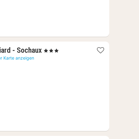
1
iard - Sochaux
, 3 Sterne
Nacht
er Karte anzeigen
ab
48,73
€