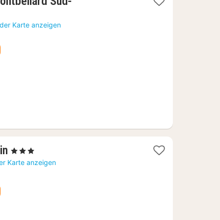
Montbéliard Sud-
 der Karte anzeigen
1
in
, 3 Sterne
Nacht
er Karte anzeigen
ab
53,90
€