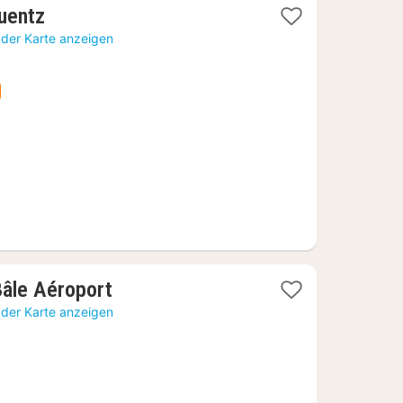
1
uentz
Nacht
 der Karte anzeigen
ab
90,91
€
1
Bâle Aéroport
Nacht
 der Karte anzeigen
ab
47,44
€