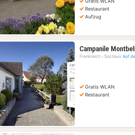
Gratis WLAN
Restaurant
Aufzug
Campanile Montbel
Frankreich
›
Sochaux
Auf d
Gratis WLAN
Vorheriges Bild
Nächstes Bild
Restaurant