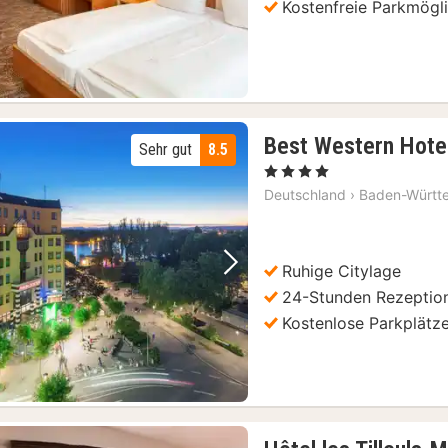
Kostenfreie Parkmögli
Best Western Hotel
Sehr gut
8.5
, 4 Sterne
Deutschland
›
Baden-Württ
Ruhige Citylage
Vorheriges Bild
Nächstes Bild
24-Stunden Rezeptio
Kostenlose Parkplätz