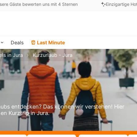
sere Gäste bewerten uns mit 4 Sternen
Einzigartige Ho
Deals
⏰ Last Minute
ls in Jura
Kurzurlaub - Jura
aubs entdecken? Das können wir verstehen! Hier
en Kurztrip in Jura.