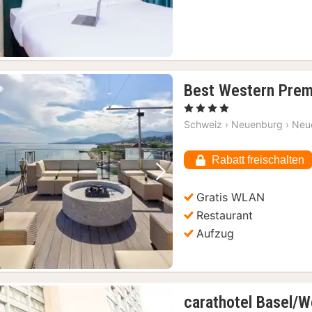
Best Western Prem
, 4 Sterne
Schweiz
›
Neuenburg
›
Neu
Rabatt freischalten
Vorheriges Bild
Nächstes Bild
Gratis WLAN
Restaurant
Aufzug
carathotel Basel/W