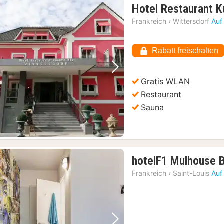
Hotel Restaurant K
Frankreich
›
Wittersdorf
Auf
Rabatt freischalten
Vorheriges Bild
Nächstes Bild
Gratis WLAN
Restaurant
Sauna
hotelF1 Mulhouse 
Frankreich
›
Saint-Louis
Auf