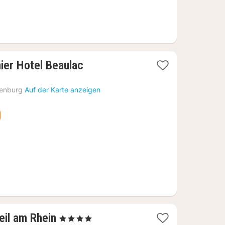
1
ier Hotel Beaulac
Nacht
ab
enburg
Auf der Karte anzeigen
198,34
€
1
eil am Rhein
, 4 Sterne