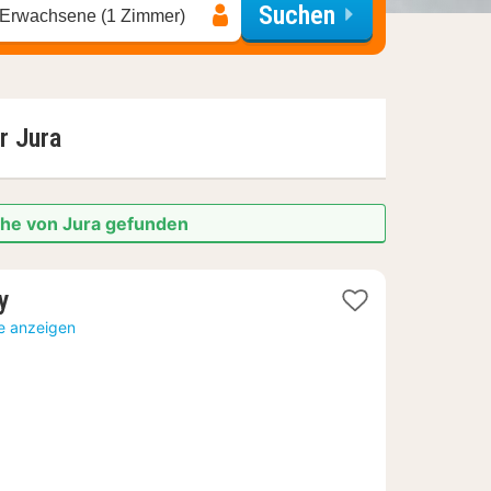
Suchen
 Erwachsene (1 Zimmer)
or
Jura
ähe von Jura gefunden
1
ty
Nacht
te anzeigen
ab
171,63
€