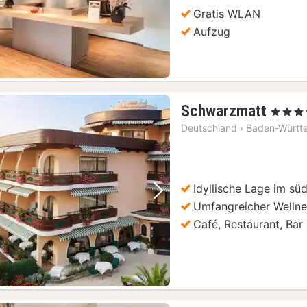
Gratis WLAN
Aufzug
1
Schwarzmatt
, 4 Sterne
Nach
Deutschland
›
Baden-Württ
ab
336
€
Idyllische Lage im s
Vorheriges Bild
Nächstes Bild
Umfangreicher Wellne
Café, Restaurant, Bar