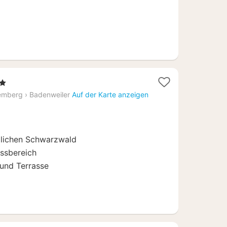
t
emberg
›
Badenweiler
Auf der Karte anzeigen
üdlichen Schwarzwald
ssbereich
 und Terrasse