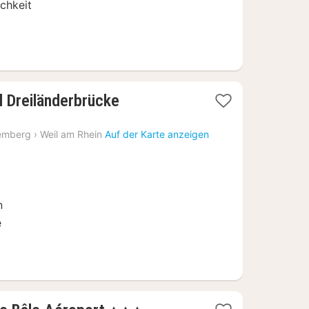
chkeit
1
 Dreiländerbrücke
Nacht
ab
emberg
›
Weil am Rhein
Auf der Karte anzeigen
104
€
n
e