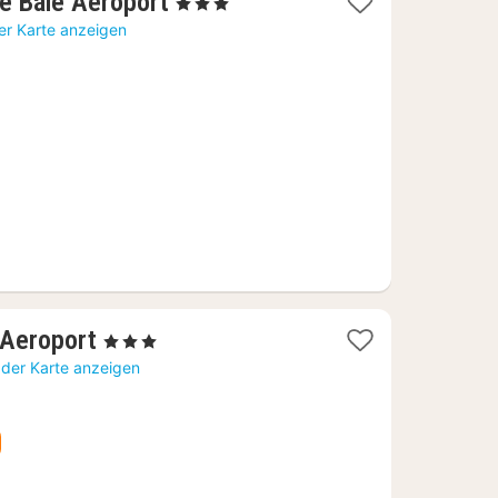
1
e Bâle Aéroport
, 3 Sterne
Nacht
er Karte anzeigen
ab
73,41
€
1
 Aeroport
, 3 Sterne
Nacht
 der Karte anzeigen
ab
79,58
€