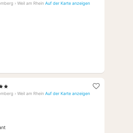
Nacht
emberg
›
Weil am Rhein
Auf der Karte anzeigen
ab
90,24
€
Sterne
acht
emberg
›
Weil am Rhein
Auf der Karte anzeigen
b
03,40
ant