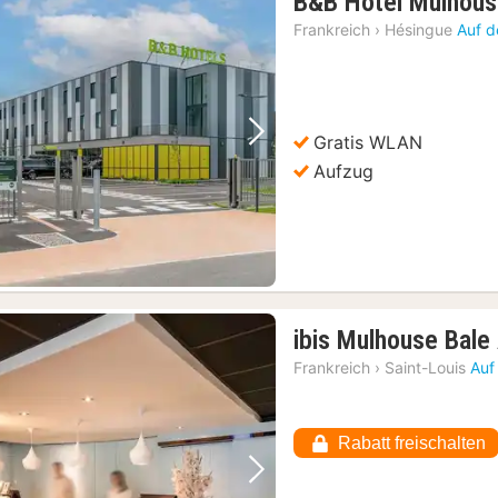
B&B Hotel Mulhous
Frankreich
›
Hésingue
Auf d
Gratis WLAN
Vorheriges Bild
Nächstes Bild
Aufzug
ibis Mulhouse Bale
Frankreich
›
Saint-Louis
Auf
Rabatt freischalten
Vorheriges Bild
Nächstes Bild