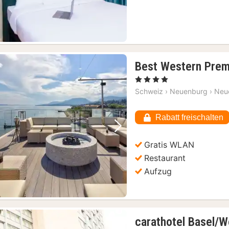
Best Western Prem
, 4 Sterne
Schweiz
›
Neuenburg
›
Neu
Rabatt freischalten
Vorheriges Bild
Nächstes Bild
Gratis WLAN
Restaurant
Aufzug
carathotel Basel/W