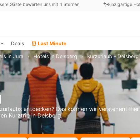
sere Gäste bewerten uns mit 4 Sternen
Einzigartige Ho
Deals
⏰ Last Minute
ls in Jura
Hotels in Delsberg
Kurzurlaub - Delsberg
g
zurlaubs entdecken? Das können wir verstehen! Hier
en Kurztrip in Delsberg.