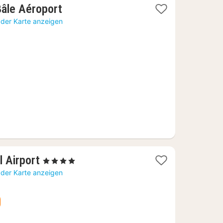
1
Bâle Aéroport
Nacht
 der Karte anzeigen
ab
47,44
€
1
l Airport
, 4 Sterne
Nacht
 der Karte anzeigen
ab
117,20
€