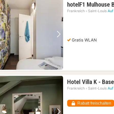
hotelF1 Mulhouse 
Frankreich
›
Saint-Louis
Auf
Vorheriges Bild
Nächstes Bild
Gratis WLAN
Hotel Villa K - Base
Frankreich
›
Saint-Louis
Auf
Rabatt freischalten