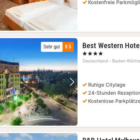
Kostenfreie Parkmögli
Best Western Hotel
Sehr gut
8.5
, 4 Sterne
Deutschland
›
Baden-Württ
Ruhige Citylage
Vorheriges Bild
Nächstes Bild
24-Stunden Rezeptio
Kostenlose Parkplätz