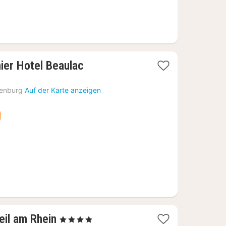
1
ier Hotel Beaulac
Nacht
ab
enburg
Auf der Karte anzeigen
199,49
€
1
eil am Rhein
, 4 Sterne