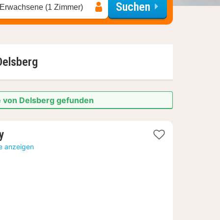
Suchen
 Erwachsene (1 Zimmer)
Delsberg
e von Delsberg gefunden
1
ty
Nacht
te anzeigen
ab
170,87
€