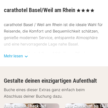
carathotel Basel/Weil am Rhein
, 4 Sterne
carathotel Basel / Weil am Rhein ist die ideale Wahl für
Reisende, die Komfort und Bequemlichkeit schätzen,
genieße modernen Service, entspannte Atmosphäre
und eine hervorragende Lage nahe Basel.
Lage carathotel Basel/Weil am Rhein
Mehr lesen
Das carathotel Basel/Weil am Rhein befindet sich nur
wenige Minuten vom Stadtzentrum entfernt und bietet
eine fantastische Ausgangsbasis für deine
Gestalte deinen einzigartigen Aufenthalt
Erkundungen. Entdecke diese Sehenswürdigkeiten:
Buche eines dieser Extras ganz einfach beim
Vitra Design Museum - 2,3 km
Abschluss deiner Buchung dazu.
Beyeler Stiftung - 5,7 km
Basler Münster - 6,6 km
Extra Stunde Check-out
Late Check-out bis 14 U