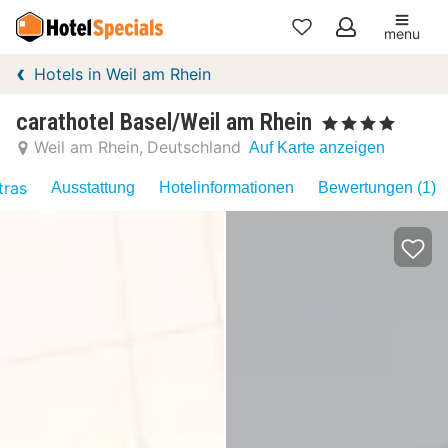
menu
Meine
Hotels in Weil am Rhein
Favoriten
carathotel Basel/Weil am Rhein
, 4 Sterne
Weil am Rhein
Deutschland
Auf Karte anzeigen
tras
Ausstattung
Hotelinformationen
Bewertungen (1)