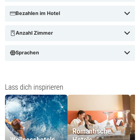
Bezahlen im Hotel
Anzahl Zimmer
Sprachen
Lass dich inspirieren
Romantische
Wellnesshotels
Hotels
L