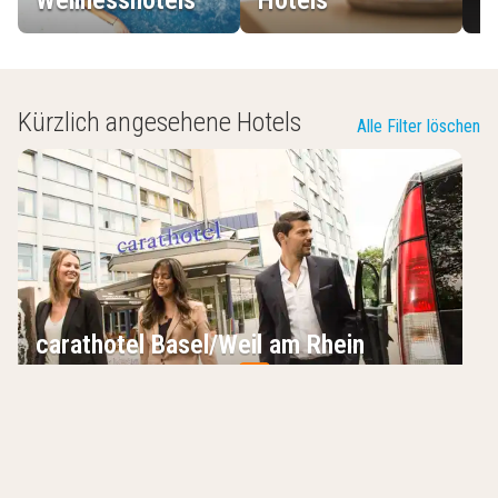
Kürzlich angesehene Hotels
Alle Filter löschen
carathotel Basel/Weil am Rhein
Weil am Rhein
,
Deutschland
0.0
/10
24-Std-Rezeption
Wellnessbereich
Zentrale Lage