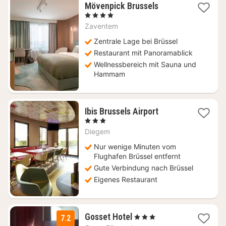
2
Mövenpick Brussels
Nächte
, 4 Sterne
ab
Zaventem
99
€
Zentrale Lage bei Brüssel
Restaurant mit Panoramablick
Wellnessbereich mit Sauna und
Hammam
1
Ibis Brussels Airport
Nacht
, 3 Sterne
ab
Diegem
86
€
Nur wenige Minuten vom
Flughafen Brüssel entfernt
Gute Verbindung nach Brüssel
Eigenes Restaurant
1
Gosset Hotel
, 3 Sterne
7.2
Nacht