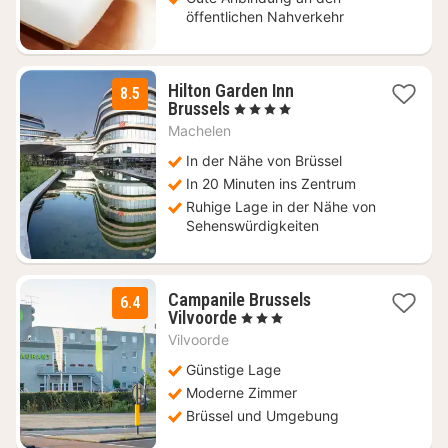
öffentlichen Nahverkehr
Hilton Garden Inn
8.5
2
Brussels
, 4 Sterne
Nächte
Machelen
ab
94
In der Nähe von Brüssel
€
In 20 Minuten ins Zentrum
Ruhige Lage in der Nähe von
Sehenswürdigkeiten
Campanile Brussels
6.4
1
Vilvoorde
, 3 Sterne
Nacht
Vilvoorde
ab
85
Günstige Lage
€
Moderne Zimmer
Brüssel und Umgebung