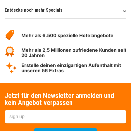
Entdecke noch mehr Specials
Über
Hotelspecials
Mehr als 6.500 spezielle Hotelangebote
Mehr als 2,5 Millionen zufriedene Kunden seit
20 Jahren
Erstelle deinen einzigartigen Aufenthalt mit
unseren 56 Extras
Jetzt für den Newsletter anmelden und
kein Angebot verpassen