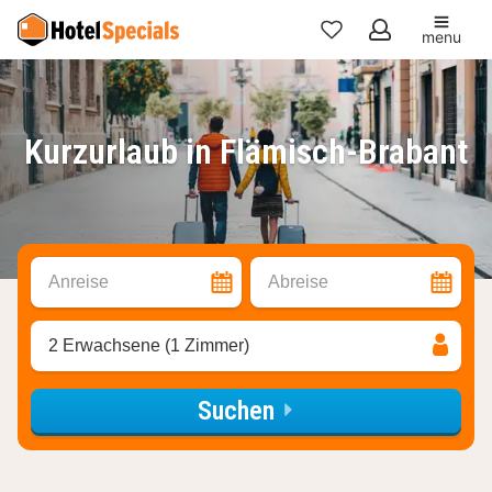
menu
Meine
Favoriten
Kurzurlaub in Flämisch-Brabant
Anreise
Abreise
2 Erwachsene (1 Zimmer)
Suchen