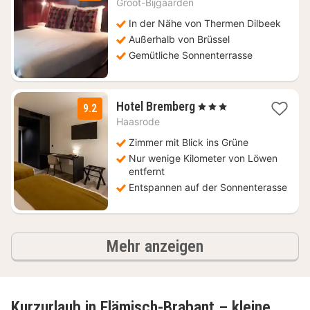
Groot-Bijgaarden
ab
69
In der Nähe von Thermen Dilbeek
€
Außerhalb von Brüssel
Gemütliche Sonnenterrasse
1
Hotel Bremberg
, 3 Sterne
9.2
Nacht
Haasrode
ab
159
Zimmer mit Blick ins Grüne
€
Nur wenige Kilometer von Löwen
entfernt
Entspannen auf der Sonnenterasse
Ergebnisse
Mehr anzeigen
Kurzurlaub in Flämisch-Brabant – kleine