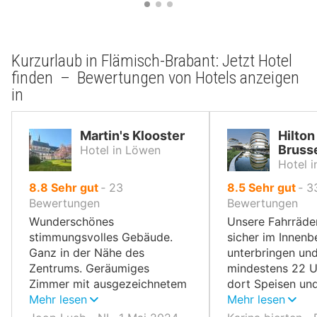
Kurzurlaub in Flämisch-Brabant: Jetzt Hotel
finden – Bewertungen von Hotels anzeigen
in
Martin's Klooster
Hilton
Bruss
Hotel in Löwen
Hotel 
von
von
8.8
Sehr gut
‐
23
8.5
Sehr gut
‐
3
10,
10,
Bewertungen
Bewertungen
Wunderschönes
Unsere Fahrräde
stimmungsvolles Gebäude.
sicher im Innenb
Ganz in der Nähe des
unterbringen und
Zentrums. Geräumiges
mindestens 22 
Zimmer mit ausgezeichnetem
dort Speisen un
Bett. Geräumiges
Mehr lesen
genießen.
Mehr lesen
Badezimmer. Leckeres und