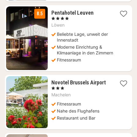
1
Pentahotel Leuven
8.5
Nacht
, 4 Sterne
ab
Löwen
94,50
€
Beliebte Lage, unweit der
Innenstadt
Moderne Einrichtung &
Klimaanlage in den Zimmern
Fitnessraum
1
Novotel Brussels Airport
Nacht
, 3 Sterne
ab
Machelen
125
€
Fitnessraum
Nahe des Flughafens
Restaurant und Bar