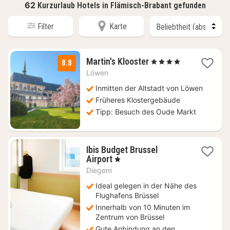
62
Kurzurlaub Hotels in Flämisch-Brabant gefunden
Filter
Karte
1
Martin's Klooster
, 4 Sterne
8.8
Nacht
Löwen
ab
119
Inmitten der Altstadt von Löwen
€
Früheres Klostergebäude
Tipp: Besuch des Oude Markt
Ibis Budget Brussel
1
Airport
, 1 Sterne
Nacht
Diegem
ab
81
Ideal gelegen in der Nähe des
€
Flughafens Brüssel
Innerhalb von 10 Minuten im
Zentrum von Brüssel
Gute Anbindung an den