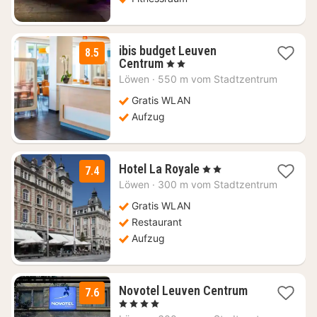
ibis budget Leuven
8.5
1
Centrum
, 2 Sterne
Nacht
Löwen
·
550 m vom Stadtzentrum
ab
58,32
Gratis WLAN
€
Aufzug
1
Hotel La Royale
, 2 Sterne
7.4
Nacht
Löwen
·
300 m vom Stadtzentrum
ab
83,93
Gratis WLAN
€
Restaurant
Aufzug
1
Novotel Leuven Centrum
7.6
Nacht
, 4 Sterne
ab