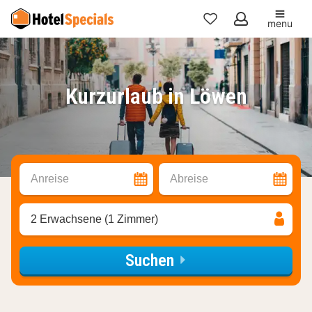
menu
Meine
Favoriten
Kurzurlaub in Löwen
Anreise
Abreise
2 Erwachsene (1 Zimmer)
Suchen