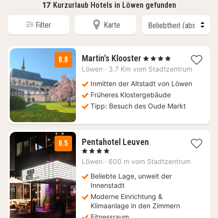
17
Kurzurlaub Hotels in Löwen gefunden
Filter
Karte
1
Martin's Klooster
, 4 Sterne
8.8
Nacht
Löwen
·
3.7 Km vom Stadtzentrum
ab
119
Inmitten der Altstadt von Löwen
€
Früheres Klostergebäude
Tipp: Besuch des Oude Markt
1
Pentahotel Leuven
8.5
Nacht
, 4 Sterne
ab
Löwen
·
600 m vom Stadtzentrum
94,50
€
Beliebte Lage, unweit der
Innenstadt
Moderne Einrichtung &
Klimaanlage in den Zimmern
Fitnessraum