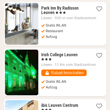
Park Inn By Radisson
1
Leuven
, 3 Sterne
Nacht
Löwen
·
500 m vom Stadtzentrum
ab
75,54
Gratis WLAN
€
Restaurant
Aufzug
1
Irish College Leuven
Nacht
, 3 Sterne
ab
Löwen
·
1.1 Km vom Stadtzentrum
92,54
€
Rabatt freischalten
Gratis WLAN
Aufzug
1
ibis Leuven Centrum
Nacht
, 3 Sterne