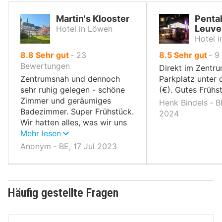
Martin's Klooster
Penta
Leuve
Hotel in Löwen
Hotel 
von
von
8.8
Sehr gut
‐
23
8.5
Sehr gut
‐
9
10,
10,
Bewertungen
Direkt im Zentru
Zentrumsnah und dennoch
Parkplatz unter
sehr ruhig gelegen - schöne
(€). Gutes Frühs
Zimmer und geräumiges
Henk Bindels ‐ B
Badezimmer. Super Frühstück.
2024
Wir hatten alles, was wir uns
wünschen konnten!
Mehr lesen
Anonym ‐ BE, 17 Jul 2023
Häufig gestellte Fragen