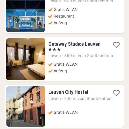
Löwen
·
600 m vom Stadtzentrum
100,45
€
Gratis WLAN
Restaurant
Aufzug
1
Getaway Studios Leuven
Nacht
, 3 Sterne
ab
Löwen
·
350 m vom Stadtzentrum
65,58
€
Gratis WLAN
Aufzug
1
Leuven City Hostel
Nacht
Löwen
·
200 m vom Stadtzentrum
ab
57,97
€
Gratis WLAN