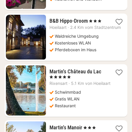
1
B&B Hippo-Droom
, 3 Sterne
Nacht
Hoeilaart
·
2.4 Km vom Stadtzentrum
ab
170
Waldreiche Umgebung
€
Kostenloses WLAN
Pferdeboxen im Haus
1
Martin's Château du Lac
Nacht
, 5 Sterne
ab
Rixensart
·
5.1 Km von Hoeilaart
94,82
€
Schwimmbad
Gratis WLAN
Restaurant
1
Martin's Manoir
, 3 Sterne