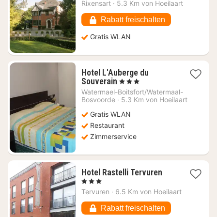
Nacht
Rixensart
·
5.3 Km von Hoeilaart
ab
85,91
Rabatt freischalten
€
Gratis WLAN
Hotel L'Auberge du
1
Souverain
, 3 Sterne
Nacht
Watermael-Boitsfort/Watermaal-
ab
Bosvoorde
·
5.3 Km von Hoeilaart
99,22
Gratis WLAN
€
Restaurant
Zimmerservice
1
Hotel Rastelli Tervuren
Nacht
, 3 Sterne
ab
Tervuren
·
6.5 Km von Hoeilaart
119,17
€
Rabatt freischalten