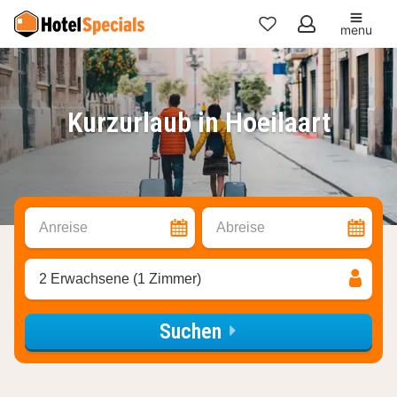
menu
Meine
Favoriten
Kurzurlaub in Hoeilaart
Anreise
Abreise
2 Erwachsene (1 Zimmer)
Suchen