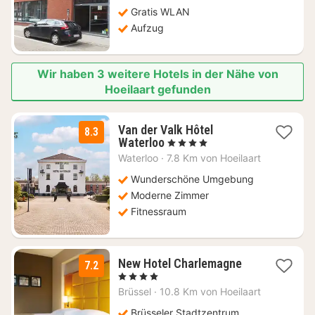
Gratis WLAN
Aufzug
Wir haben 3 weitere Hotels in der Nähe von
Hoeilaart gefunden
Van der Valk Hôtel
8.3
1
Waterloo
, 4 Sterne
Nacht
Waterloo
·
7.8 Km von Hoeilaart
ab
90
Wunderschöne Umgebung
€
Moderne Zimmer
Fitnessraum
1
New Hotel Charlemagne
7.2
Nacht
, 4 Sterne
ab
Brüssel
·
10.8 Km von Hoeilaart
92
€
Brüsseler Stadtzentrum