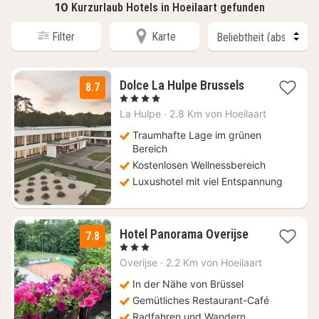
10
Kurzurlaub Hotels in Hoeilaart gefunden
Filter
Karte
3
Dolce La Hulpe Brussels
8.7
Nächte
, 4 Sterne
ab
La Hulpe
·
2.8 Km von Hoeilaart
130,87
€
Traumhafte Lage im grünen
Bereich
Kostenlosen Wellnessbereich
Luxushotel mit viel Entspannung
1
Hotel Panorama Overijse
7.8
Nacht
, 3 Sterne
ab
Overijse
·
2.2 Km von Hoeilaart
145
€
In der Nähe von Brüssel
Gemütliches Restaurant-Café
Radfahren und Wandern