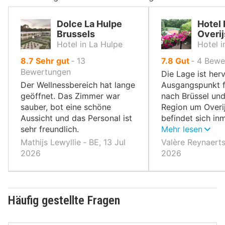
Dolce La Hulpe
Hotel
Brussels
Overi
Hotel in La Hulpe
Hotel i
von
von
8.7
Sehr gut
‐
13
7.8
Gut
‐
4
Bewe
10,
10,
Bewertungen
Die Lage ist her
Der Wellnessbereich hat lange
Ausgangspunkt f
geöffnet. Das Zimmer war
nach Brüssel und
sauber, bot eine schöne
Region um Overij
Aussicht und das Personal ist
befindet sich in
sehr freundlich.
Natur.
Mehr lesen
Mathijs Lewyllie ‐ BE, 13 Jul
Valère Reynaerts
2026
2026
Häufig gestellte Fragen