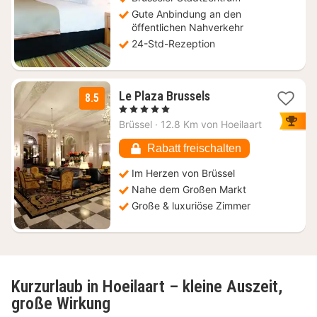
Gute Anbindung an den
öffentlichen Nahverkehr
24-Std-Rezeption
1
Le Plaza Brussels
8.5
Nacht
, 5 Sterne
ab
Brüssel
·
12.8 Km von Hoeilaart
159
€
Rabatt freischalten
Im Herzen von Brüssel
Nahe dem Großen Markt
Große & luxuriöse Zimmer
Kurzurlaub in Hoeilaart – kleine Auszeit,
große Wirkung