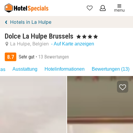
menu
Meine
Hotels in La Hulpe
Favoriten
Dolce La Hulpe Brussels
, 4 Sterne
La Hulpe
Belgien
- Auf Karte anzeigen
8.7
Sehr gut
13 Bewertungen
ras
Ausstattung
Hotelinformationen
Bewertungen (13)