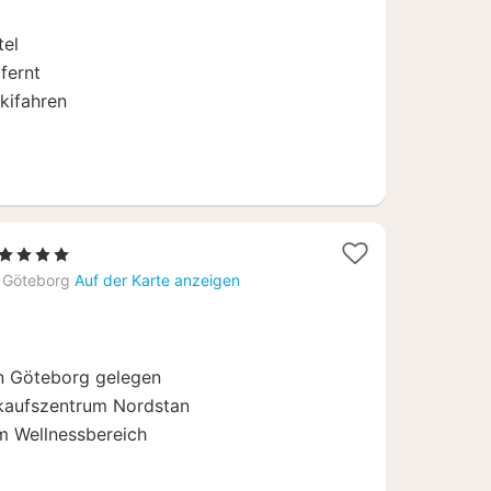
€
tel
fernt
kifahren
1
, 4 Sterne
Nacht
Göteborg
Auf der Karte anzeigen
ab
112,13
€
n Göteborg gelegen
kaufszentrum Nordstan
im Wellnessbereich