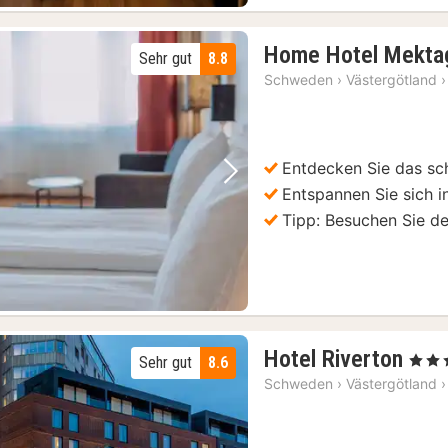
Home Hotel Mekta
Sehr gut
8.8
Schweden
›
Västergötland
›
Entdecken Sie das s
Vorheriges Bild
Nächstes Bild
Entspannen Sie sich i
Tipp: Besuchen Sie de
1
Hotel Riverton
, 4 Ste
Sehr gut
8.6
Nac
Schweden
›
Västergötland
›
ab
141