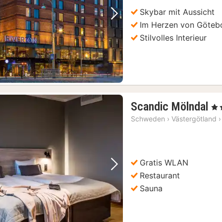
€
Skybar mit Aussicht
Vorheriges Bild
Nächstes Bild
Im Herzen von Göteb
Stilvolles Interieur
1
Scandic Mölndal
, 4 
N
Schweden
›
Västergötland
›
a
98
€
Gratis WLAN
Vorheriges Bild
Nächstes Bild
Restaurant
Sauna