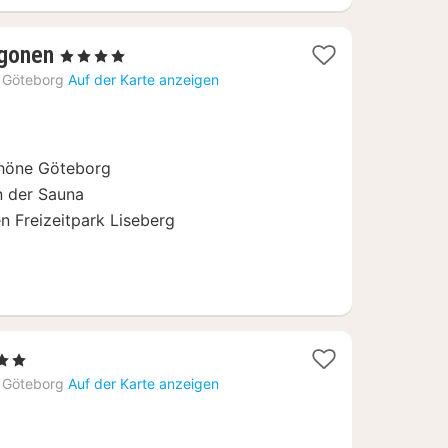
1
gonen
, 4 Sterne
Nacht
Göteborg
Auf der Karte anzeigen
ab
108,48
€
chöne Göteborg
n der Sauna
n Freizeitpark Liseberg
rne
ht
Göteborg
Auf der Karte anzeigen
,76