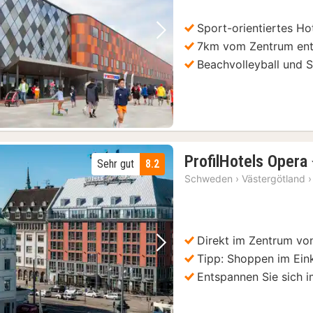
Sport-orientiertes Ho
Vorheriges Bild
Nächstes Bild
7km vom Zentrum ent
Beachvolleyball und S
ProfilHotels Opera
Sehr gut
8.2
Schweden
›
Västergötland
›
Direkt im Zentrum vo
Vorheriges Bild
Nächstes Bild
Tipp: Shoppen im Ein
Entspannen Sie sich 