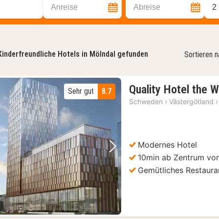
Anreise
Abreise
2
Kinderfreundliche Hotels in Mölndal gefunden
Sortieren 
Quality Hotel the 
Sehr gut
8.7
Schweden
›
Västergötland
›
Modernes Hotel
Vorheriges Bild
Nächstes Bild
10min ab Zentrum vo
Gemütliches Restaura