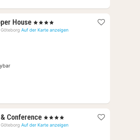
1
pper House
, 4 Sterne
Nacht
Göteborg
Auf der Karte anzeigen
ab
136,74
€
g
kybar
1
l & Conference
, 4 Sterne
Nacht
Göteborg
Auf der Karte anzeigen
ab
80,97