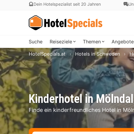
Dein Hotelspezialist seit 20 Jahren
Un
Suche
Reiseziele
Themen
Angebote
HotelSpecials.at
Hotels in Schweden
H
Kinderhotel in Mölndal
Finde ein kinderfreundliches Hotel in Möl