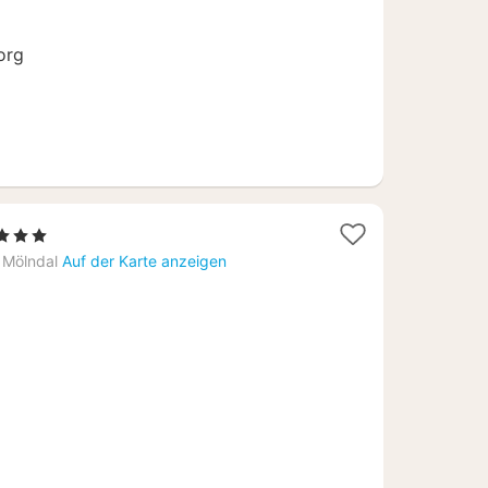
org
Sterne
acht
Mölndal
Auf der Karte anzeigen
b
,55