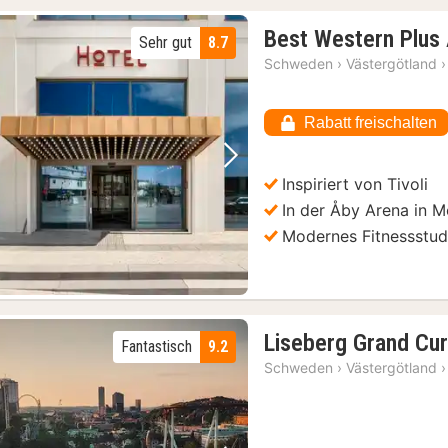
Best Western Plus
Sehr gut
8.7
Schweden
›
Västergötland
›
Rabatt freischalten
Vorheriges Bild
Nächstes Bild
Inspiriert von Tivoli
In der Åby Arena in M
Modernes Fitnessstud
Liseberg Grand Cur
Fantastisch
9.2
Schweden
›
Västergötland
›