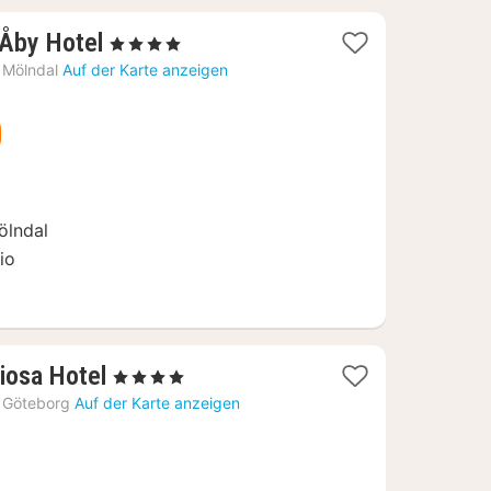
1
 Åby Hotel
, 4 Sterne
Nacht
Mölndal
Auf der Karte anzeigen
ab
104,38
€
ölndal
io
1
iosa Hotel
, 4 Sterne
Nacht
Göteborg
Auf der Karte anzeigen
ab
113,95
€