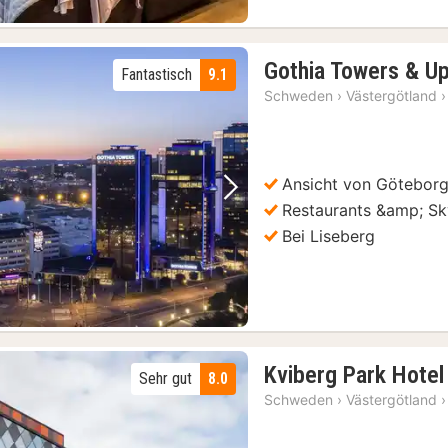
Gothia Towers & U
Fantastisch
9.1
Schweden
›
Västergötland
›
Ansicht von Götebor
Vorheriges Bild
Nächstes Bild
Restaurants &amp; S
Bei Liseberg
Kviberg Park Hote
Sehr gut
8.0
Schweden
›
Västergötland
›