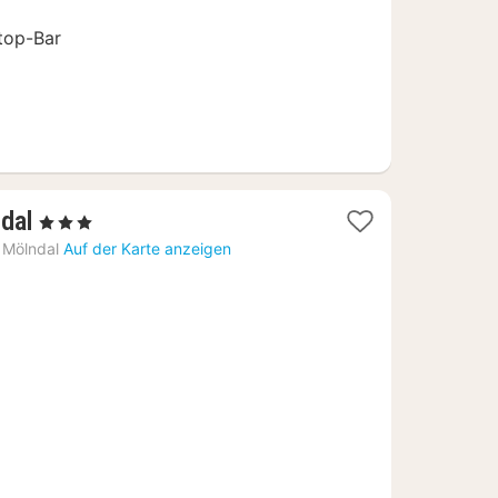
g
top-Bar
1
dal
, 3 Sterne
Nacht
Mölndal
Auf der Karte anzeigen
ab
78,86
€