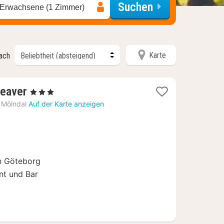
Suchen
 Erwachsene (1 Zimmer)
Karte
nach
2
Weaver
, 3 Sterne
Nächte
Mölndal
Auf der Karte anzeigen
ab
93,38
€
n Göteborg
nt und Bar