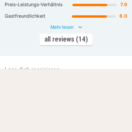
Preis-Leistungs-Verhältnis
7.9
Gastfreundlichkeit
8.0
Mehr lesen
all reviews (14)
Lass dich inspirieren
Romantische
Wellnesshotels
Hotels
L