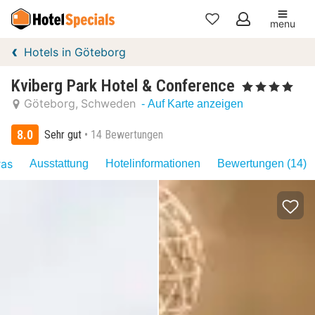
menu
Meine
Hotels in Göteborg
Favoriten
Kviberg Park Hotel & Conference
, 4 Sterne
Göteborg
Schweden
- Auf Karte anzeigen
8.0
Sehr gut
14 Bewertungen
ras
Ausstattung
Hotelinformationen
Bewertungen (14)