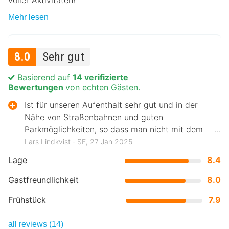
voller Aktivitäten!
Mehr lesen
8.0
Sehr gut
Basierend auf
14 verifizierte
Bewertungen
von echten Gästen.
Ist für unseren Aufenthalt sehr gut und in der
Nähe von Straßenbahnen und guten
Parkmöglichkeiten, so dass man nicht mit dem
Auto ins Zentrum fahren muss.
Lars Lindkvist ‐ SE, 27 Jan 2025
Lage
8.4
Gastfreundlichkeit
8.0
Frühstück
7.9
all reviews (14)