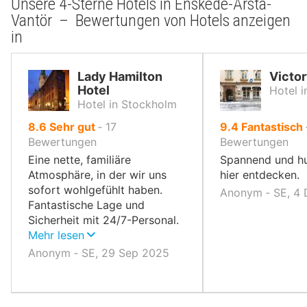
Unsere 4-Sterne Hotels in Enskede-Årsta-
Vantör – Bewertungen von Hotels anzeigen
in
Lady Hamilton
Victor
Hotel
Hotel 
Hotel in Stockholm
von
von
8.6
Sehr gut
‐
17
9.4
Fantastisch
10,
10,
Bewertungen
Bewertungen
Eine nette, familiäre
Spannend und hu
Atmosphäre, in der wir uns
hier entdecken.
sofort wohlgefühlt haben.
Anonym ‐ SE, 4
Fantastische Lage und
Sicherheit mit 24/7-Personal.
Wir kommen gerne wieder!
Mehr lesen
Anonym ‐ SE, 29 Sep 2025