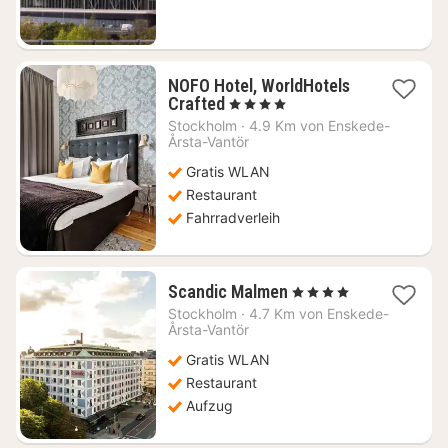
NOFO Hotel, WorldHotels
1
Crafted
, 4 Sterne
Nacht
Stockholm
·
4.9 Km von Enskede-
ab
Årsta-Vantör
143,69
Gratis WLAN
€
Restaurant
Fahrradverleih
1
Scandic Malmen
, 4 Sterne
Nacht
Stockholm
·
4.7 Km von Enskede-
ab
Årsta-Vantör
71,03
Gratis WLAN
€
Restaurant
Aufzug