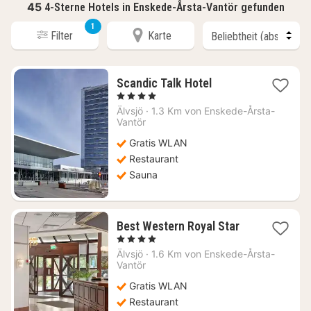
45
4-Sterne Hotels in Enskede-Årsta-Vantör gefunden
1
Filter
Karte
1
Scandic Talk Hotel
Nacht
, 4 Sterne
ab
Älvsjö
·
1.3 Km von Enskede-Årsta-
62,58
Vantör
€
Gratis WLAN
Restaurant
Sauna
1
Best Western Royal Star
Nacht
, 4 Sterne
ab
Älvsjö
·
1.6 Km von Enskede-Årsta-
95,58
Vantör
€
Gratis WLAN
Restaurant