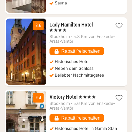
Sauna
1
Lady Hamilton Hotel
8.6
Nacht
, 4 Sterne
ab
Stockholm
·
5.8 Km von Enskede-
188,03
Årsta-Vantör
€
Rabatt freischalten
Historisches Hotel
Neben dem Schloss
Beliebter Nachmittagstee
1
Victory Hotel
, 4 Sterne
9.4
Nacht
Stockholm
·
5.6 Km von Enskede-
ab
Årsta-Vantör
204,46
€
Rabatt freischalten
Historisches Hotel in Gamla Stan