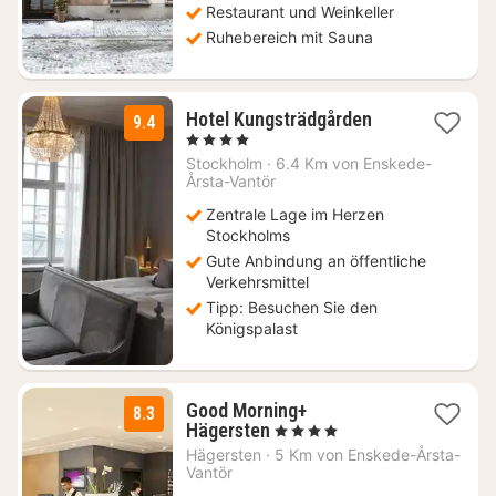
Restaurant und Weinkeller
Ruhebereich mit Sauna
1
Hotel Kungsträdgården
9.4
Nacht
, 4 Sterne
ab
Stockholm
·
6.4 Km von Enskede-
208,83
Årsta-Vantör
€
Zentrale Lage im Herzen
Stockholms
Gute Anbindung an öffentliche
Verkehrsmittel
Tipp: Besuchen Sie den
Königspalast
Good Morning+
8.3
1
Hägersten
, 4 Sterne
Nacht
Hägersten
·
5 Km von Enskede-Årsta-
ab
Vantör
78,92