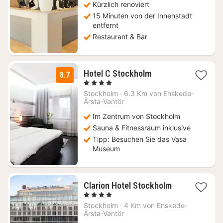
Kürzlich renoviert
€
15 Minuten von der Innenstadt
entfernt
Restaurant & Bar
1
Hotel C Stockholm
8.7
Nacht
, 4 Sterne
ab
Stockholm
·
6.3 Km von Enskede-
136,39
Årsta-Vantör
€
Im Zentrum von Stockholm
Sauna & Fitnessraum inklusive
Tipp: Besuchen Sie das Vasa
Museum
1
Clarion Hotel Stockholm
Nacht
, 4 Sterne
ab
Stockholm
·
4 Km von Enskede-
57,85
Årsta-Vantör
€