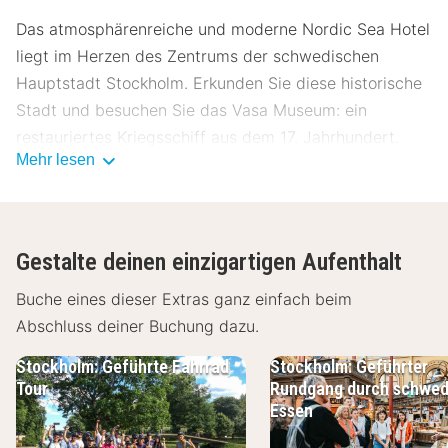
Das atmosphärenreiche und moderne Nordic Sea Hotel
liegt im Herzen des Zentrums der schwedischen
Hauptstadt Stockholm. Erkunden Sie diese historische
Stadt und besuchen Sie das Vasa Museum: ein
restauriertes Kriegsschiff aus dem 17. Jahrhundert.
Mehr lesen
Oder besuchen Sie das Schwedische Naturhistorische
Museum und lernen Sie mehr über die Natur
Schwedens und den menschlichen Körper.
Gestalte deinen einzigartigen Aufenthalt
Mit stimmungsvollen, milden Erdtönen sind die
Hotelzimmer des Nordic Sea Hotel in Stockholm
Buche eines dieser Extras ganz einfach beim
eingerichtet. Die Zimmer verfügen über eine Minibar
Abschluss deiner Buchung dazu.
und ein Badezimmer mit einer Toilette, Dusche und
Stockholm: Geführte Fahrrad
Stockholm: Geführter
einem Föhn. Ferner haben Sie als Gast kostenlosen
Tour
Rundgang durch schwed
Zugang zum Wi-Fi. Zum Frühstück, Lunch und Diner
Essen
kommen Sie ins Restaurant des Nordic Sea Hotels.