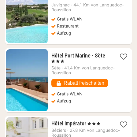
ab
Juvignac
·
44.1 Km von Languedoc-
71,10
Roussillon
€
Gratis WLAN
Restaurant
Aufzug
1
Hôtel Port Marine - Sète
Nacht
, 3 Sterne
ab
Sète
·
41.4 Km von Languedoc-
163,64
Roussillon
€
Rabatt freischalten
Gratis WLAN
Aufzug
1
Hôtel Impérator
, 3 Sterne
Nacht
Béziers
·
27.8 Km von Languedoc-
ab
Roussillon