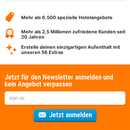
Über
Hotelspecials
Mehr als 6.500 spezielle Hotelangebote
Mehr als 2,5 Millionen zufriedene Kunden seit
20 Jahren
Erstelle deinen einzigartigen Aufenthalt mit
unseren 56 Extras
Jetzt für den Newsletter anmelden und
kein Angebot verpassen
Für den Newsl
Jetzt anmelden