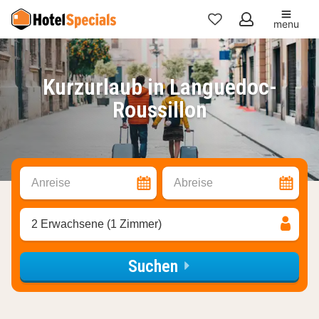
menu
Meine
Favoriten
Kurzurlaub in Languedoc-
Roussillon
Anreise
Abreise
2 Erwachsene (1 Zimmer)
Suchen