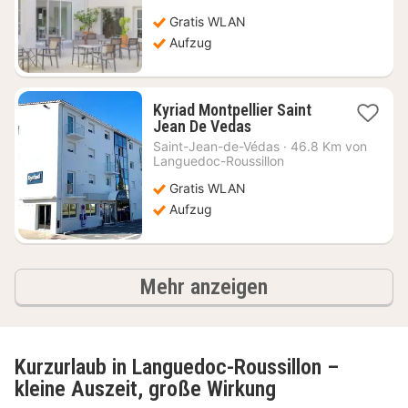
75,71
Gratis WLAN
€
Aufzug
Kyriad Montpellier Saint
1
Jean De Vedas
Nacht
Saint-Jean-de-Védas
·
46.8 Km von
ab
Languedoc-Roussillon
78,95
Gratis WLAN
€
Aufzug
Ergebnisse
Mehr anzeigen
Kurzurlaub in Languedoc-Roussillon –
kleine Auszeit, große Wirkung