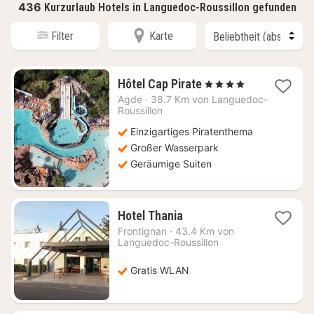
436
Kurzurlaub Hotels in Languedoc-Roussillon gefunden
Filter
Karte
1
Hôtel Cap Pirate
, 4 Sterne
Nacht
Agde
·
38.7 Km von Languedoc-
ab
Roussillon
281
Einzigartiges Piratenthema
€
Großer Wasserpark
Geräumige Suiten
1
Hotel Thania
Nacht
Frontignan
·
43.4 Km von
ab
Languedoc-Roussillon
54,58
€
Gratis WLAN