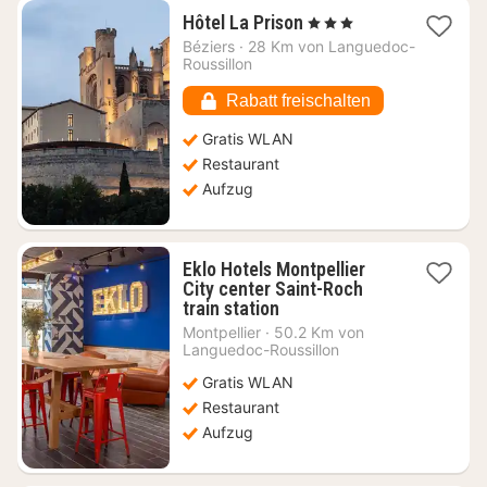
1
Hôtel La Prison
, 3 Sterne
Nacht
Béziers
·
28 Km von Languedoc-
ab
Roussillon
89,45
€
Rabatt freischalten
Gratis WLAN
Restaurant
Aufzug
Eklo Hotels Montpellier
City center Saint-Roch
1
train station
Nacht
Montpellier
·
50.2 Km von
ab
Languedoc-Roussillon
65,27
Gratis WLAN
€
Restaurant
Aufzug