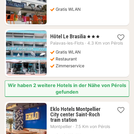
124,55
€
Gratis WLAN
1
Hôtel Le Brasilia
, 3 Sterne
Nacht
Palavas-les-Flots
·
4.3 Km von Pérols
ab
124,18
Gratis WLAN
€
Restaurant
Zimmerservice
Wir haben 2 weitere Hotels in der Nähe von Pérols
gefunden
Eklo Hotels Montpellier
City center Saint-Roch
1
train station
Nacht
Montpellier
·
7.5 Km von Pérols
ab