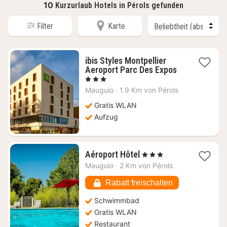
10
Kurzurlaub Hotels in Pérols gefunden
Filter
Karte
ibis Styles Montpellier
1
Aeroport Parc Des Expos
Nacht
, 3 Sterne
ab
Mauguio
·
1.9 Km von Pérols
114,08
€
Gratis WLAN
Aufzug
1
Aéroport Hôtel
, 3 Sterne
Nacht
Mauguio
·
2 Km von Pérols
ab
78,86
Rabatt freischalten
€
Schwimmbad
Gratis WLAN
Restaurant