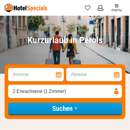
menu
Meine
Favoriten
Kurzurlaub in Pérols
Anreise
Abreise
2 Erwachsene (1 Zimmer)
Suchen