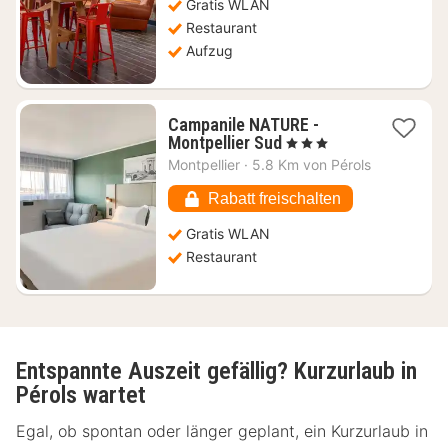
65,27
Gratis WLAN
€
Restaurant
Aufzug
Campanile NATURE -
1
Montpellier Sud
, 3 Sterne
Nacht
Montpellier
·
5.8 Km von Pérols
ab
58,59
Rabatt freischalten
€
Gratis WLAN
Restaurant
Entspannte Auszeit gefällig? Kurzurlaub in
Pérols wartet
Egal, ob spontan oder länger geplant, ein Kurzurlaub in