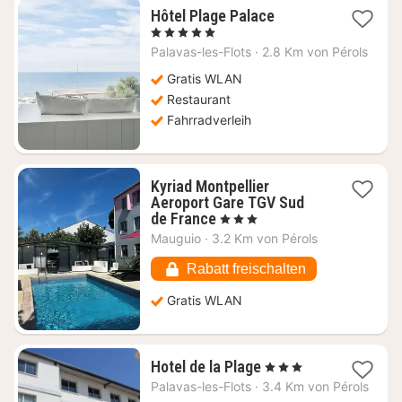
1
Hôtel Plage Palace
Nacht
, 5 Sterne
ab
Palavas-les-Flots
·
2.8 Km von Pérols
507,28
€
Gratis WLAN
Restaurant
Fahrradverleih
Kyriad Montpellier
Aeroport Gare TGV Sud
1
de France
, 3 Sterne
Nacht
Mauguio
·
3.2 Km von Pérols
ab
74,05
Rabatt freischalten
€
Gratis WLAN
1
Hotel de la Plage
, 3 Sterne
Nacht
Palavas-les-Flots
·
3.4 Km von Pérols
ab