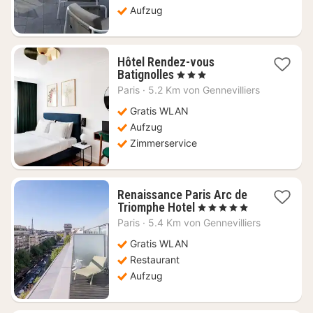
Aufzug
Hôtel Rendez-vous
1
Batignolles
, 3 Sterne
Nacht
Paris
·
5.2 Km von Gennevilliers
ab
80,26
Gratis WLAN
€
Aufzug
Zimmerservice
Renaissance Paris Arc de
1
Triomphe Hotel
, 5 Sterne
Nacht
Paris
·
5.4 Km von Gennevilliers
ab
298,35
Gratis WLAN
€
Restaurant
Aufzug