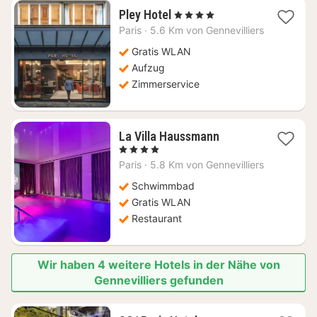
1
Pley Hotel
, 4 Sterne
Nacht
Paris
·
5.6 Km von Gennevilliers
ab
144,55
Gratis WLAN
€
Aufzug
Zimmerservice
1
La Villa Haussmann
Nacht
, 4 Sterne
ab
Paris
·
5.8 Km von Gennevilliers
231,54
€
Schwimmbad
Gratis WLAN
Restaurant
Wir haben 4 weitere Hotels in der Nähe von
Gennevilliers gefunden