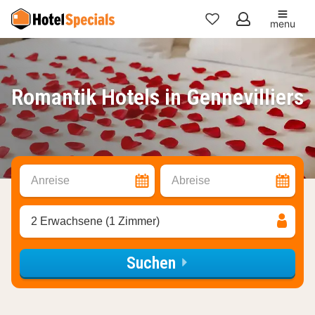
menu
Meine
Favoriten
Romantik Hotels in Gennevilliers
Anreise
Abreise
2 Erwachsene (1 Zimmer)
Suchen