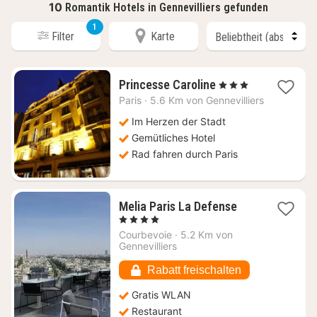
10
Romantik Hotels in Gennevilliers gefunden
1
Filter
Karte
1
Princesse Caroline
, 3 Sterne
Nacht
Paris
·
5.6 Km von Gennevilliers
ab
160
Im Herzen der Stadt
€
Gemütliches Hotel
Rad fahren durch Paris
1
Melia Paris La Defense
Nacht
, 4 Sterne
ab
Courbevoie
·
5.2 Km von
138,18
Gennevilliers
€
Rabatt freischalten
Gratis WLAN
Restaurant