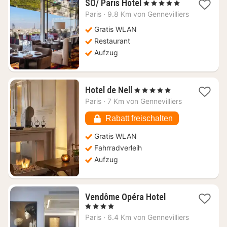
1
SO/ Paris Hotel
, 5 Sterne
Nacht
Paris
·
9.8 Km von Gennevilliers
ab
408,36
Gratis WLAN
€
Restaurant
Aufzug
1
Hotel de Nell
, 5 Sterne
Nacht
Paris
·
7 Km von Gennevilliers
ab
222,25
Rabatt freischalten
€
Gratis WLAN
Fahrradverleih
Aufzug
1
Vendôme Opéra Hotel
Nacht
, 4 Sterne
ab
Paris
·
6.4 Km von Gennevilliers
142,51