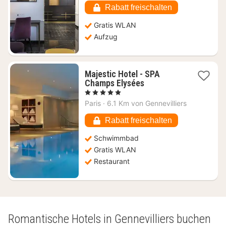
€
Rabatt freischalten
Gratis WLAN
Aufzug
Majestic Hotel - SPA
1
Champs Elysées
Nacht
, 5 Sterne
ab
Paris
·
6.1 Km von Gennevilliers
364,46
€
Rabatt freischalten
Schwimmbad
Gratis WLAN
Restaurant
Romantische Hotels in Gennevilliers buchen