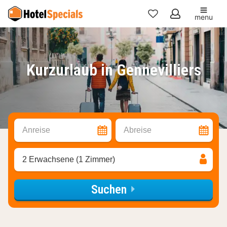
menu
Meine
Favoriten
Kurzurlaub in Gennevilliers
Anreise
Abreise
2 Erwachsene (1 Zimmer)
Suchen