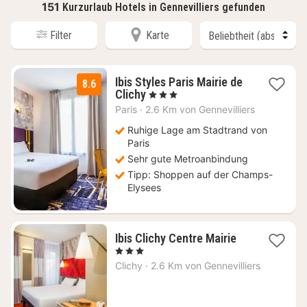
151
Kurzurlaub Hotels in Gennevilliers gefunden
Filter
Karte
Ibis Styles Paris Mairie de
8.6
1
Clichy
, 3 Sterne
Nacht
Paris
·
2.6 Km von Gennevilliers
ab
70
Ruhige Lage am Stadtrand von
€
Paris
Sehr gute Metroanbindung
Tipp: Shoppen auf der Champs-
Elysees
1
Ibis Clichy Centre Mairie
Nacht
, 3 Sterne
ab
Clichy
·
2.6 Km von Gennevilliers
80
€