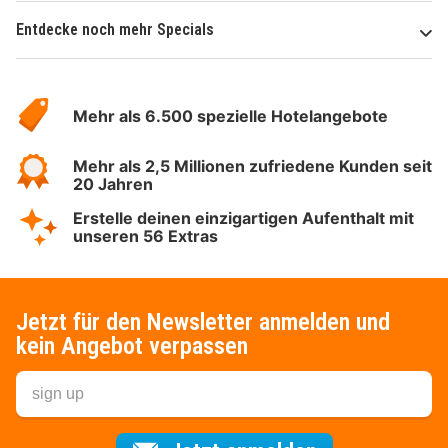
Entdecke noch mehr Specials
Über
Hotelspecials
Mehr als 6.500 spezielle Hotelangebote
Mehr als 2,5 Millionen zufriedene Kunden seit
20 Jahren
Erstelle deinen einzigartigen Aufenthalt mit
unseren 56 Extras
Jetzt für den Newsletter anmelden und
kein Angebot verpassen