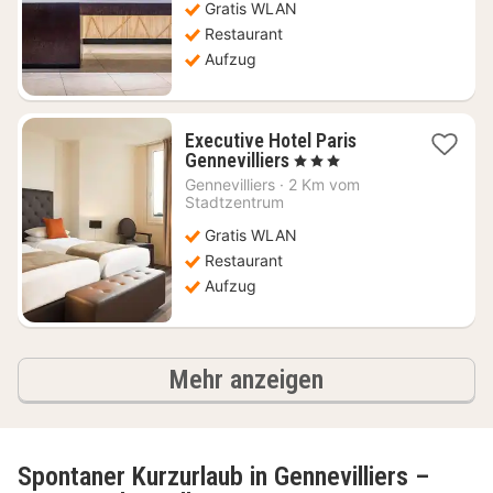
Gratis WLAN
€
Restaurant
Aufzug
Executive Hotel Paris
1
Gennevilliers
, 3 Sterne
Nacht
Gennevilliers
·
2 Km vom
ab
Stadtzentrum
58,12
Gratis WLAN
€
Restaurant
Aufzug
Ergebnisse
Mehr anzeigen
Spontaner Kurzurlaub in Gennevilliers –