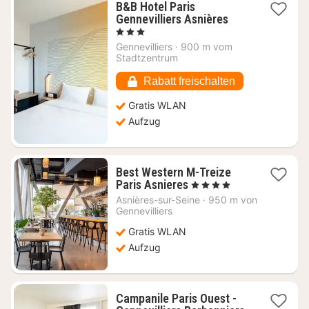
B&B Hotel Paris
1
Gennevilliers Asnières
Nacht
, 3 Sterne
ab
Gennevilliers
·
900 m vom
52,71
Stadtzentrum
€
Rabatt freischalten
Gratis WLAN
Aufzug
Best Western M-Treize
1
Paris Asnieres
, 4 Sterne
Nacht
Asnières-sur-Seine
·
950 m von
ab
Gennevilliers
72,25
Gratis WLAN
€
Aufzug
Campanile Paris Ouest -