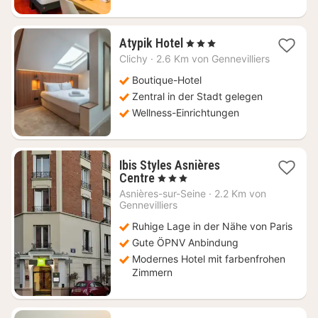
1
Atypik Hotel
, 3 Sterne
Nacht
Clichy
·
2.6 Km von Gennevilliers
ab
85
Boutique-Hotel
€
Zentral in der Stadt gelegen
Wellness-Einrichtungen
Ibis Styles Asnières
2
Centre
, 3 Sterne
Nächte
Asnières-sur-Seine
·
2.2 Km von
ab
Gennevilliers
75
Ruhige Lage in der Nähe von Paris
€
Gute ÖPNV Anbindung
Modernes Hotel mit farbenfrohen
Zimmern