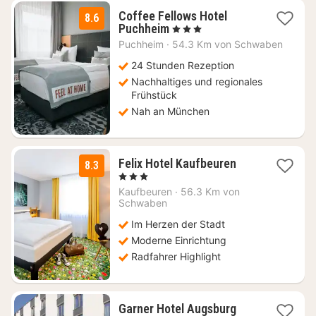
Coffee Fellows Hotel
8.6
2
Puchheim
, 3 Sterne
Nächte
Puchheim
·
54.3 Km von Schwaben
ab
69
24 Stunden Rezeption
€
Nachhaltiges und regionales
Frühstück
Nah an München
1
Felix Hotel Kaufbeuren
8.3
Nacht
, 3 Sterne
ab
Kaufbeuren
·
56.3 Km von
65,49
Schwaben
€
Im Herzen der Stadt
Moderne Einrichtung
Radfahrer Highlight
Garner Hotel Augsburg