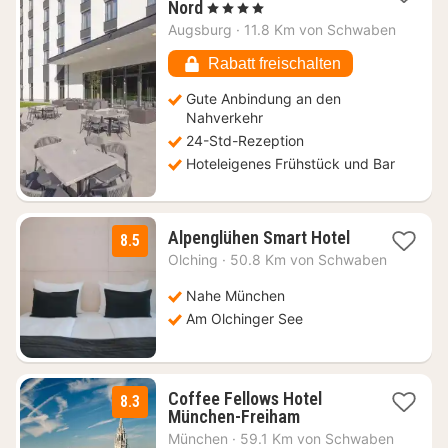
1
Nord
, 4 Sterne
Nacht
Augsburg
·
11.8 Km von Schwaben
ab
84
Rabatt freischalten
€
Gute Anbindung an den
Nahverkehr
24-Std-Rezeption
Hoteleigenes Frühstück und Bar
2
Alpenglühen Smart Hotel
8.5
Nächte
Olching
·
50.8 Km von Schwaben
ab
64
Nahe München
€
Am Olchinger See
Coffee Fellows Hotel
8.3
2
München-Freiham
Nächte
München
·
59.1 Km von Schwaben