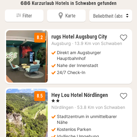
686
Kurzurlaub Hotels in Schwaben gefunden
Filter
Karte
1
rugs Hotel Augsburg City
8.2
Nacht
Augsburg
·
13.9 Km von Schwaben
ab
72
Direkt am Augsburger
€
Hauptbahnhof
Nahe der Innenstadt
24/7 Check-In
Hey Lou Hotel Nördlingen
8.5
2
, 2 Sterne
Nächte
Nördlingen
·
53.8 Km von Schwaben
ab
64
Stadtzentrum in unmittelbarer
€
Nähe
Kostenlos Parken
Idyllische Umgebung