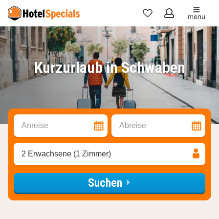
menu
Meine
Favoriten
Kurzurlaub in Schwaben
Anreise
Abreise
2 Erwachsene (1 Zimmer)
Suchen