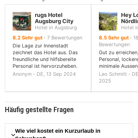
rugs Hotel
Hey L
Augsburg City
Nördl
Hotel in Augsburg
Hotel i
von
von
8.2
Sehr gut
‐
7
Bewertungen
8.5
Sehr gut
‐
1
10,
10,
Bewertungen
Die Lage zur Innenstadt
zeichnet das Hotel aus. Das
Gut zu erreichen
freundliche und hilfsbereite
Personal, locker
Personal ist hervorzuheben.
minimale Aussen
Anonym ‐ DE, 13 Sep 2024
Leo Schmitt ‐ DE
2025
Häufig gestellte Fragen
Wie viel kostet ein Kurzurlaub in