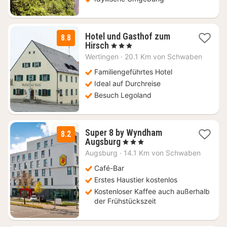
Hotel und Gasthof zum
8.8
1
Hirsch
, 3 Sterne
Nacht
Wertingen
·
20.1 Km von Schwaben
ab
85,04
Familiengeführtes Hotel
€
Ideal auf Durchreise
Besuch Legoland
Super 8 by Wyndham
8.2
1
Augsburg
, 3 Sterne
Nacht
Augsburg
·
14.1 Km von Schwaben
ab
56
Café-Bar
€
Erstes Haustier kostenlos
Kostenloser Kaffee auch außerhalb
der Frühstückszeit