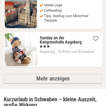
ab
69
Ideale Lage
€
Coffeeshop
Tipp: Ausflug zum Münchner
Tierpark
Sunday an der
1
Kongresshalle Augsburg
Nacht
, 3 Sterne
ab
Augsburg
·
13.9 Km von Schwaben
104,80
€
Ergebnisse
Mehr anzeigen
Kurzurlaub in Schwaben – kleine Auszeit,
große Wirkung