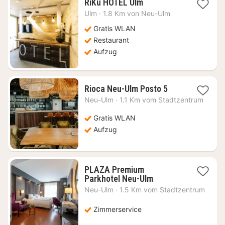
1
RiKu HOTEL Ulm
Nacht
Ulm
·
1.8 Km von Neu-Ulm
ab
104,35
Gratis WLAN
€
Restaurant
Aufzug
1
Rioca Neu-Ulm Posto 5
Nacht
Neu-Ulm
·
1.1 Km vom Stadtzentrum
ab
75,61
Gratis WLAN
€
Aufzug
PLAZA Premium
1
Parkhotel Neu-Ulm
Nacht
Neu-Ulm
·
1.5 Km vom Stadtzentrum
ab
77,31
Zimmerservice
€