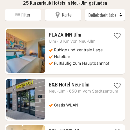
25
Kurzurlaub Hotels in Neu-Ulm gefunden
Filter
Karte
1
PLAZA INN Ulm
Nacht
Ulm
·
3 Km von Neu-Ulm
ab
84
Ruhige und zentrale Lage
€
Hotelbar
Fußläufig zum Hauptbahnhof
1
B&B Hotel Neu-Ulm
Nacht
Neu-Ulm
·
650 m vom Stadtzentrum
ab
57,19
€
Gratis WLAN