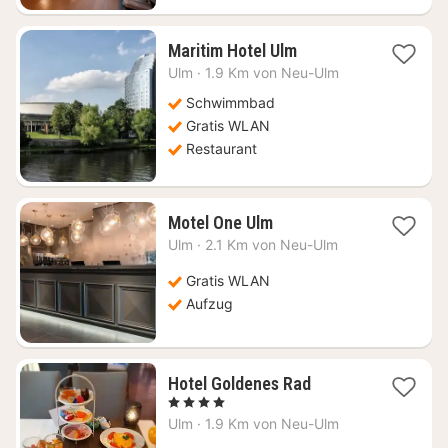
1
Maritim Hotel Ulm
Nacht
Ulm
·
1.9 Km von Neu-Ulm
ab
87,70
Schwimmbad
€
Gratis WLAN
Restaurant
1
Motel One Ulm
Nacht
Ulm
·
2.1 Km von Neu-Ulm
ab
86,92
Gratis WLAN
€
Aufzug
1
Hotel Goldenes Rad
Nacht
, 4 Sterne
ab
Ulm
·
1.9 Km von Neu-Ulm
110,06