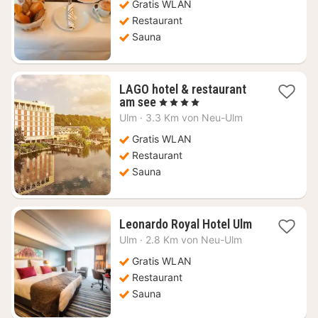
€
Gratis WLAN
Restaurant
Sauna
LAGO hotel & restaurant
1
am see
, 4 Sterne
Nacht
Ulm
·
3.3 Km von Neu-Ulm
ab
92,52
Gratis WLAN
€
Restaurant
Sauna
1
Leonardo Royal Hotel Ulm
Nacht
Ulm
·
2.8 Km von Neu-Ulm
ab
72,76
Gratis WLAN
€
Restaurant
Sauna