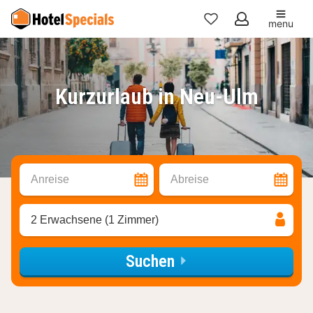
menu
Meine
Favoriten
Kurzurlaub in Neu-Ulm
Anreise
Abreise
2 Erwachsene (1 Zimmer)
Suchen