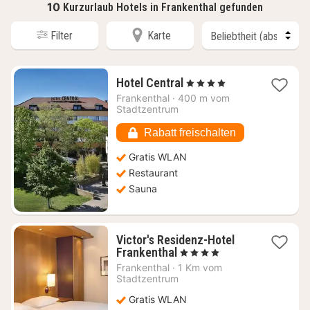
10
Kurzurlaub Hotels in Frankenthal gefunden
Filter
Karte
1
Hotel Central
, 4 Sterne
Nacht
Frankenthal
·
400 m vom
ab
Stadtzentrum
121,50
€
Rabatt freischalten
Gratis WLAN
Restaurant
Sauna
Victor's Residenz-Hotel
1
Frankenthal
, 4 Sterne
Nacht
Frankenthal
·
1 Km vom
ab
Stadtzentrum
78,50
Gratis WLAN
€