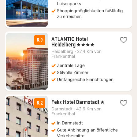
Luisenparks
Shoppingmöglichkeiten fußläufig
zu erreichen
ATLANTIC Hotel
8.9
1
Heidelberg
, 4 Sterne
Nacht
Heidelberg
·
27.4 Km von
ab
Frankenthal
134
Zentrale Lage
€
Stilvolle Zimmer
Umfangreiche Einrichtungen
1
Felix Hotel Darmstadt
, 1 Sterne
8.2
Nacht
Darmstadt
·
42.6 Km von
ab
Frankenthal
71,25
In Darmstadt
€
Gute Anbindung an öffentliche
Verkehrsmittel