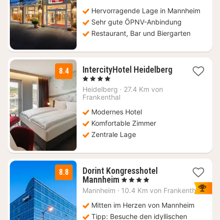
72,11
€
Hervorragende Lage in Mannheim
Sehr gute ÖPNV-Anbindung
Restaurant, Bar und Biergarten
1
IntercityHotel Heidelberg
8.4
Nacht
, 4 Sterne
ab
Heidelberg
·
27.4 Km von
89
Frankenthal
€
Modernes Hotel
Komfortable Zimmer
Zentrale Lage
Dorint Kongresshotel
8.8
1
Mannheim
, 4 Sterne
Nacht
Mannheim
·
10.4 Km von Frankenthal
ab
93,15
Mitten im Herzen von Mannheim
€
Tipp: Besuche den idyllischen