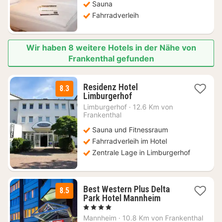
Sauna
Fahrradverleih
Wir haben 8 weitere Hotels in der Nähe von
Frankenthal gefunden
Residenz Hotel
8.3
2
Limburgerhof
Nächte
Limburgerhof
·
12.6 Km von
ab
Frankenthal
64
Sauna und Fitnessraum
€
Fahrradverleih im Hotel
Zentrale Lage in Limburgerhof
Best Western Plus Delta
8.5
2
Park Hotel Mannheim
Nächte
, 4 Sterne
ab
Mannheim
·
10.8 Km von Frankenthal