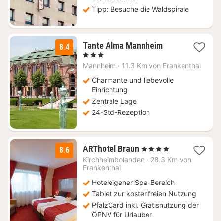
Tipp: Besuche die Waldspirale
1
Tante Alma Mannheim
8.4
Nacht
, 3 Sterne
ab
Mannheim
·
11.3 Km von Frankenthal
67,73
€
Charmante und liebevolle
Einrichtung
Zentrale Lage
24-Std-Rezeption
3
ARThotel Braun
, 4 Sterne
8.6
Nächte
Kirchheimbolanden
·
28.3 Km von
ab
Frankenthal
96,33
Hoteleigener Spa-Bereich
€
Tablet zur kostenfreien Nutzung
PfalzCard inkl. Gratisnutzung der
ÖPNV für Urlauber