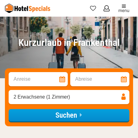
menu
Meine
Favoriten
Kurzurlaub in Frankenthal
Anreise
Abreise
2 Erwachsene (1 Zimmer)
Suchen