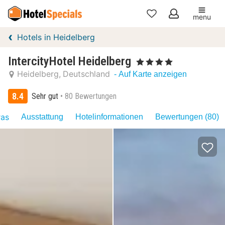
menu
Meine
Hotels in Heidelberg
Favoriten
IntercityHotel Heidelberg
, 4 Sterne
Heidelberg
Deutschland
- Auf Karte anzeigen
8.4
Sehr gut
80 Bewertungen
ras
Ausstattung
Hotelinformationen
Bewertungen (80)