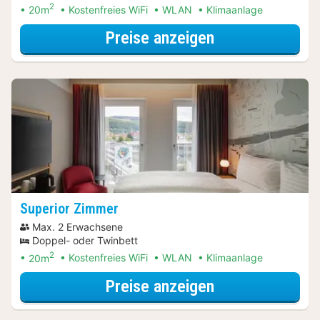
2
20m
Kostenfreies WiFi
WLAN
Klimaanlage
für Sparfuchs S
Preise anzeigen
Superior Zimmer
Max. 2 Erwachsene
Doppel- oder Twinbett
2
20m
Kostenfreies WiFi
WLAN
Klimaanlage
für Bootsfahrte
Preise anzeigen