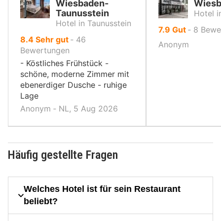
Wiesbaden-
Wiesb
Taunusstein
Hotel 
Hotel in Taunusstein
von
7.9
Gut
‐
8
Bewe
von
8.4
Sehr gut
‐
46
10,
Anonym
10,
Bewertungen
- Köstliches Frühstück -
schöne, moderne Zimmer mit
ebenerdiger Dusche - ruhige
Lage
Anonym ‐ NL, 5 Aug 2026
Häufig gestellte Fragen
Welches Hotel ist für sein Restaurant
beliebt?