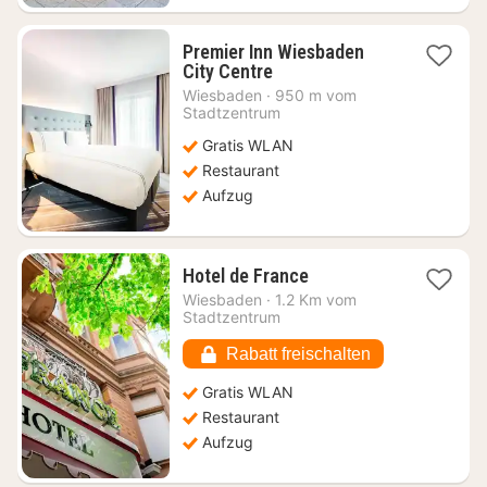
Premier Inn Wiesbaden
1
City Centre
Nacht
Wiesbaden
·
950 m vom
ab
Stadtzentrum
45,84
Gratis WLAN
€
Restaurant
Aufzug
1
Hotel de France
Nacht
Wiesbaden
·
1.2 Km vom
ab
Stadtzentrum
51,55
€
Rabatt freischalten
Gratis WLAN
Restaurant
Aufzug