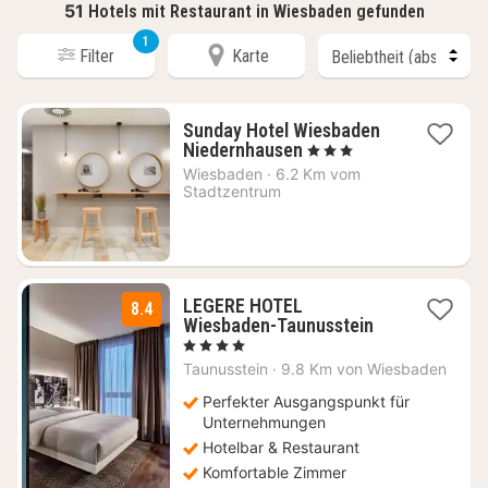
51
Hotels mit Restaurant in Wiesbaden gefunden
1
Filter
Karte
Sunday Hotel Wiesbaden
2
Niedernhausen
, 3 Sterne
Nächte
Wiesbaden
·
6.2 Km vom
ab
Stadtzentrum
74
€
LEGERE HOTEL
8.4
2
Wiesbaden-Taunusstein
Nächte
, 4 Sterne
ab
Taunusstein
·
9.8 Km von Wiesbaden
89
€
Perfekter Ausgangspunkt für
Unternehmungen
Hotelbar & Restaurant
Komfortable Zimmer