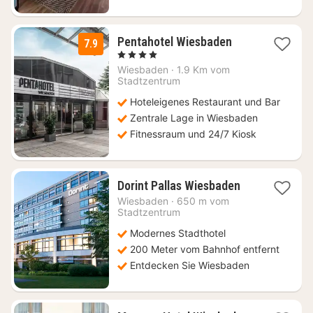
1
Pentahotel Wiesbaden
7.9
Nacht
, 4 Sterne
ab
Wiesbaden
·
1.9 Km vom
99
Stadtzentrum
€
Hoteleigenes Restaurant und Bar
Zentrale Lage in Wiesbaden
Fitnessraum und 24/7 Kiosk
1
Dorint Pallas Wiesbaden
Nacht
Wiesbaden
·
650 m vom
ab
Stadtzentrum
99
Modernes Stadthotel
€
200 Meter vom Bahnhof entfernt
Entdecken Sie Wiesbaden