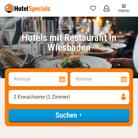
menu
Meine
Favoriten
Hotels mit Restaurant in
Wiesbaden
Anreise
Abreise
2 Erwachsene (1 Zimmer)
Suchen