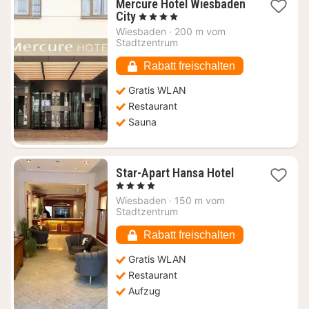
Mercure Hotel Wiesbaden
1
City
, 4 Sterne
Nacht
Wiesbaden
·
200 m vom
ab
Stadtzentrum
97,20
€
Rabatt freischalten
Gratis WLAN
Restaurant
Sauna
1
Star-Apart Hansa Hotel
Nacht
, 4 Sterne
ab
Wiesbaden
·
150 m vom
91,78
Stadtzentrum
€
Rabatt freischalten
Gratis WLAN
Restaurant
Aufzug