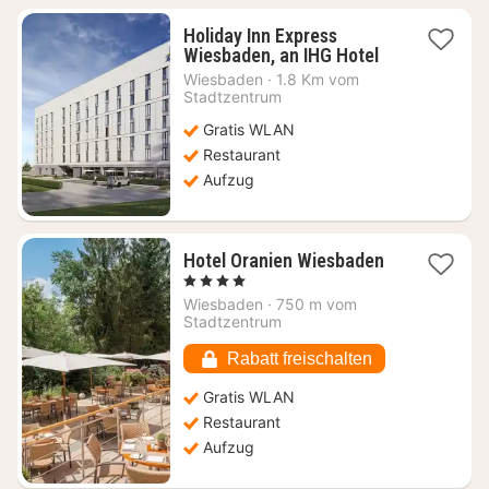
Holiday Inn Express
1
Wiesbaden, an IHG Hotel
Nacht
Wiesbaden
·
1.8 Km vom
ab
Stadtzentrum
65,42
Gratis WLAN
€
Restaurant
Aufzug
1
Hotel Oranien Wiesbaden
Nacht
, 4 Sterne
ab
Wiesbaden
·
750 m vom
82,51
Stadtzentrum
€
Rabatt freischalten
Gratis WLAN
Restaurant
Aufzug