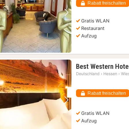
Rabatt freischalten
Vorheriges Bild
Nächstes Bild
Gratis WLAN
Restaurant
Aufzug
Best Western Hote
Deutschland
›
Hessen
›
Wie
Rabatt freischalten
Vorheriges Bild
Nächstes Bild
Gratis WLAN
Aufzug