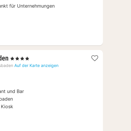
unkt für Unternehmungen
t
1
den
, 4 Sterne
Nacht
sbaden
Auf der Karte anzeigen
ab
99
€
ant und Bar
sbaden
 Kiosk