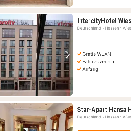
IntercityHotel Wie
Deutschland
›
Hessen
›
Wie
Gratis WLAN
Vorheriges Bild
Nächstes Bild
Fahrradverleih
Aufzug
Star-Apart Hansa 
Deutschland
›
Hessen
›
Wie