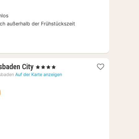
€
nlos
ch außerhalb der Frühstückszeit
1
sbaden City
, 4 Sterne
Nacht
sbaden
Auf der Karte anzeigen
ab
97,20
€