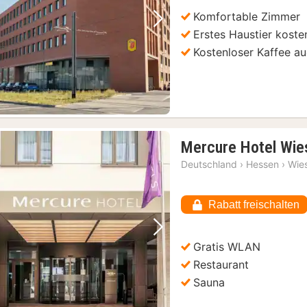
Komfortable Zimmer
Vorheriges Bild
Nächstes Bild
Erstes Haustier koste
Kostenloser Kaffee au
Mercure Hotel Wie
Deutschland
›
Hessen
›
Wie
Rabatt freischalten
Vorheriges Bild
Nächstes Bild
Gratis WLAN
Restaurant
Sauna