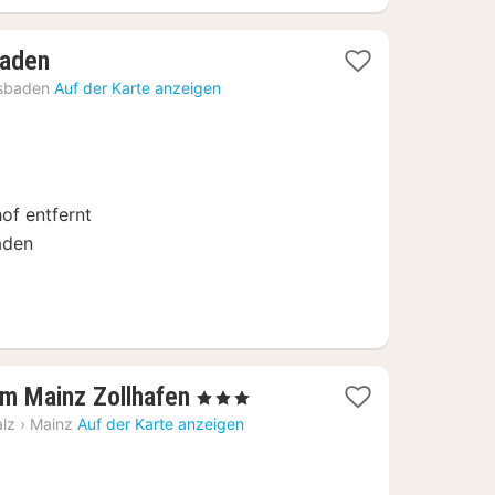
1
baden
Nacht
sbaden
Auf der Karte anzeigen
ab
99
€
of entfernt
aden
1
m Mainz Zollhafen
, 3 Sterne
Nacht
alz
›
Mainz
Auf der Karte anzeigen
ab
60