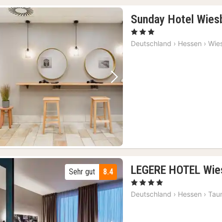
Sunday Hotel Wies
, 3 Sterne
Deutschland
›
Hessen
›
Wie
Vorheriges Bild
Nächstes Bild
LEGERE HOTEL Wie
Sehr gut
8.4
, 4 Sterne
Deutschland
›
Hessen
›
Tau