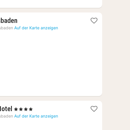
1
sbaden
Nacht
sbaden
Auf der Karte anzeigen
ab
56,07
€
1
Hotel
, 4 Sterne
Nacht
sbaden
Auf der Karte anzeigen
ab
88,79