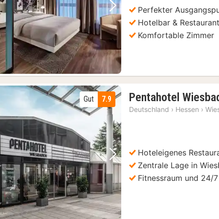
Perfekter Ausgangsp
Vorheriges Bild
Nächstes Bild
Hotelbar & Restauran
Komfortable Zimmer
Pentahotel Wiesba
Gut
7.9
Deutschland
›
Hessen
›
Wie
Hoteleigenes Restaur
Vorheriges Bild
Nächstes Bild
Zentrale Lage in Wie
Fitnessraum und 24/7
Frankfurt: Main-Sightseeing-Rundfahrt mit Kommentar
(1)