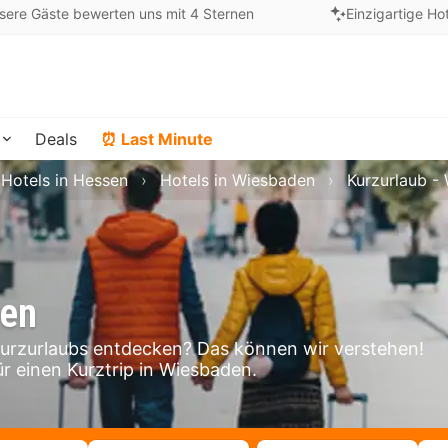
sere Gäste bewerten uns mit 4 Sternen
Einzigartige Ho
Deals
⏰ Last Minute
Hotels in Hessen
Hotels in Wiesbaden
Kurzurlaub -
den
rzurlaubs entdecken? Das können wir verstehen!
ür einen Kurztrip in Wiesbaden.