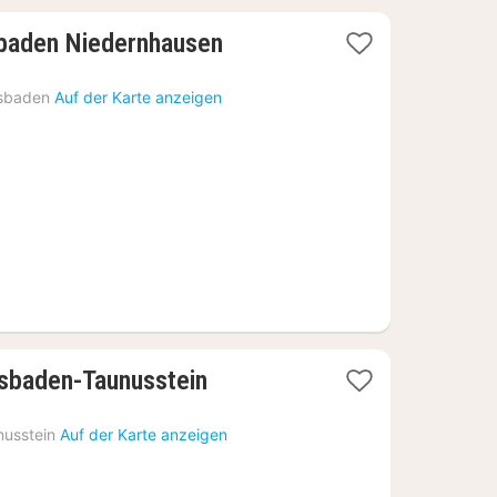
2
baden Niedernhausen
Nächte
ab
sbaden
Auf der Karte anzeigen
74
€
2
sbaden-Taunusstein
Nächte
ab
nusstein
Auf der Karte anzeigen
89
€