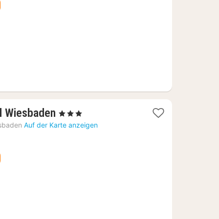
€
1
l Wiesbaden
, 3 Sterne
Nacht
sbaden
Auf der Karte anzeigen
ab
66,72
€