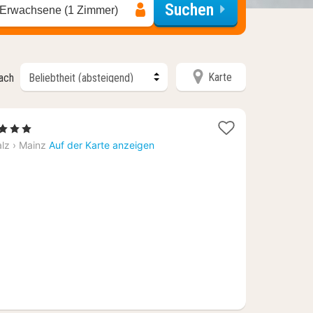
Suchen
 Erwachsene (1 Zimmer)
Karte
nach
1
, 3 Sterne
Nacht
alz
›
Mainz
Auf der Karte anzeigen
ab
83,52
€