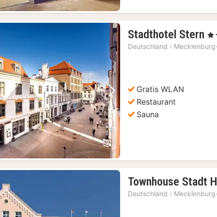
1
Stadthotel Stern
, 4 
N
Deutschland
›
Mecklenburg
a
1
€
Gratis WLAN
Vorheriges Bild
Nächstes Bild
Restaurant
Sauna
Townhouse Stadt 
Deutschland
›
Mecklenburg