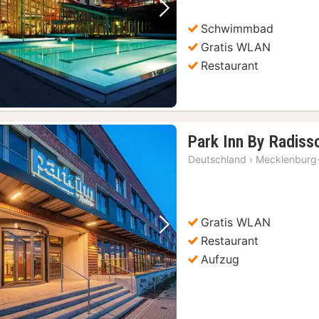
Vorheriges Bild
Nächstes Bild
Schwimmbad
Gratis WLAN
Restaurant
Park Inn By Radis
Deutschland
›
Mecklenburg
Gratis WLAN
Vorheriges Bild
Nächstes Bild
Restaurant
Aufzug