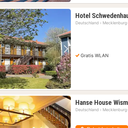
Hotel Schwedenha
Deutschland
›
Mecklenburg
Vorheriges Bild
Nächstes Bild
Gratis WLAN
Hanse House Wism
Deutschland
›
Mecklenburg