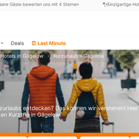
sere Gäste bewerten uns mit 4 Sternen
Einzigartige Ho
Deals
⏰ Last Minute
Hotels in Gägelow
Kurzurlaub - Gägelow
w
urlaubs entdecken? Das können wir verstehen! Hier
nen Kurztrip in Gägelow.