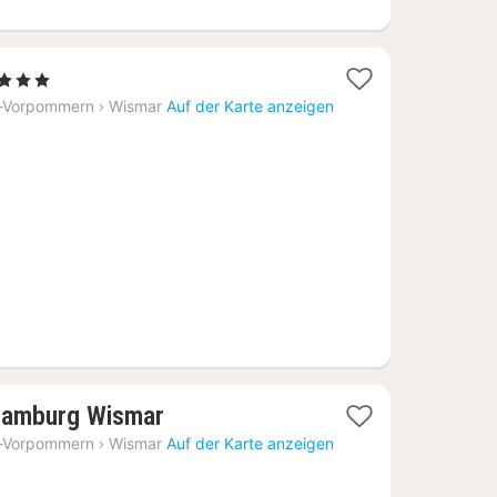
Sterne
acht
-Vorpommern
›
Wismar
Auf der Karte anzeigen
b
17,26
1
Hamburg Wismar
Nacht
-Vorpommern
›
Wismar
Auf der Karte anzeigen
ab
125,27