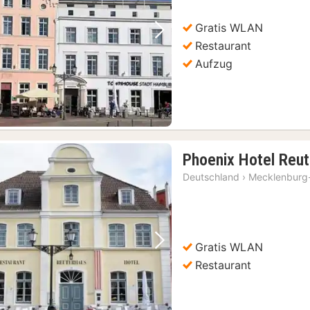
Gratis WLAN
Vorheriges Bild
Nächstes Bild
Restaurant
Aufzug
Phoenix Hotel Reu
Deutschland
›
Mecklenburg
Gratis WLAN
Vorheriges Bild
Nächstes Bild
Restaurant