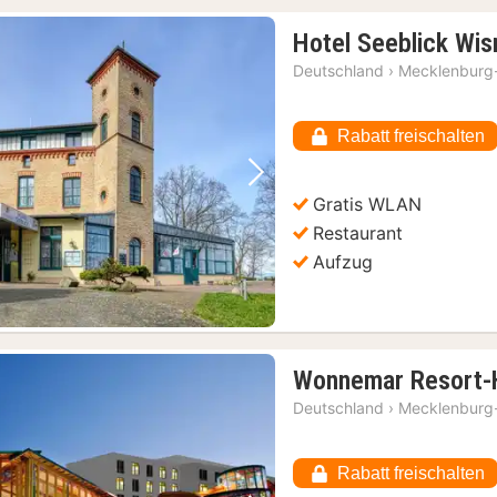
Hotel Seeblick Wi
Deutschland
›
Mecklenburg
Rabatt freischalten
Vorheriges Bild
Nächstes Bild
Gratis WLAN
Restaurant
Aufzug
Wonnemar Resort-
Deutschland
›
Mecklenburg
Rabatt freischalten