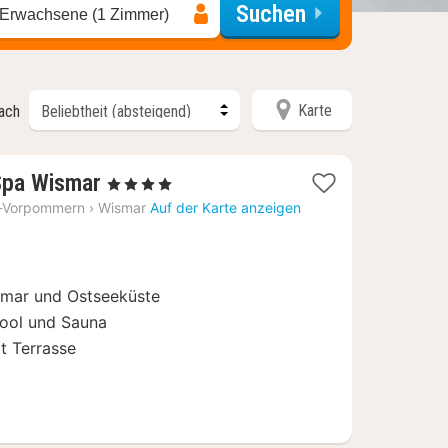
Suchen
 Erwachsene (1 Zimmer)
Karte
nach
2
Spa Wismar
, 4 Sterne
Nächte
-Vorpommern
›
Wismar
Auf der Karte anzeigen
ab
69
€
smar und Ostseeküste
Pool und Sauna
t Terrasse