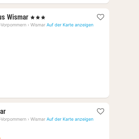
1
us Wismar
, 3 Sterne
Nacht
-Vorpommern
›
Wismar
Auf der Karte anzeigen
ab
76,10
€
1
ar
Nacht
-Vorpommern
›
Wismar
Auf der Karte anzeigen
ab
94,10