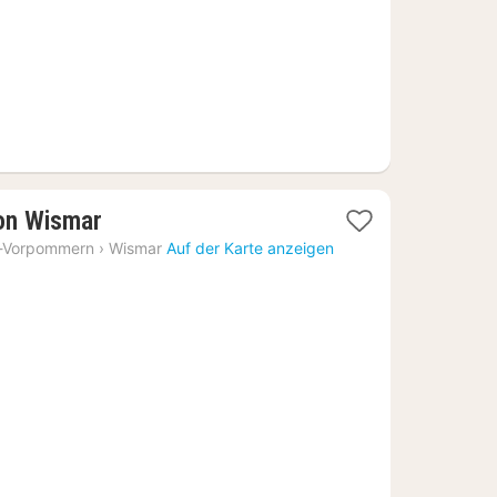
1
son Wismar
Nacht
-Vorpommern
›
Wismar
Auf der Karte anzeigen
ab
116,96
€