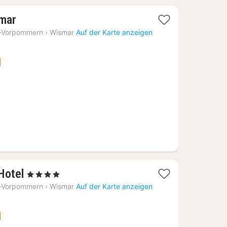
1
smar
Nacht
-Vorpommern
›
Wismar
Auf der Karte anzeigen
ab
114,85
€
1
Hotel
, 4 Sterne
Nacht
-Vorpommern
›
Wismar
Auf der Karte anzeigen
ab
132,18
€