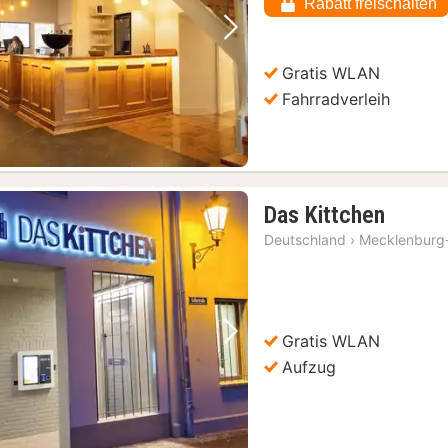
Rabatt freischalten
Vorheriges Bild
Nächstes Bild
Gratis WLAN
Fahrradverleih
1
Das Kittchen
Nacht
Deutschland
›
Mecklenburg
ab
67,24
€
Gratis WLAN
Vorheriges Bild
Nächstes Bild
Aufzug