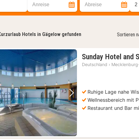
Anreise
Abreise
2
Kurzurlaub Hotels in Gägelow gefunden
Sortieren 
Sunday Hotel and 
Deutschland
›
Mecklenburg
Ruhige Lage nahe Wi
Vorheriges Bild
Nächstes Bild
Wellnessbereich mit 
Restaurant und Bar mi