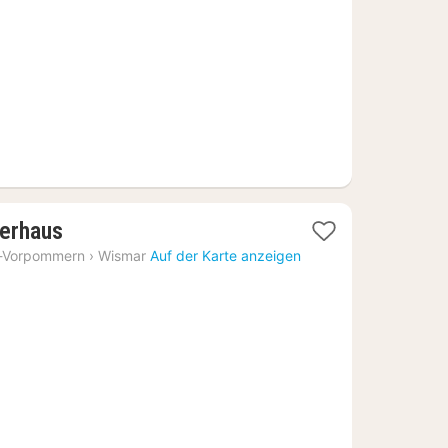
€
1
terhaus
Nacht
-Vorpommern
›
Wismar
Auf der Karte anzeigen
ab
97,91
€