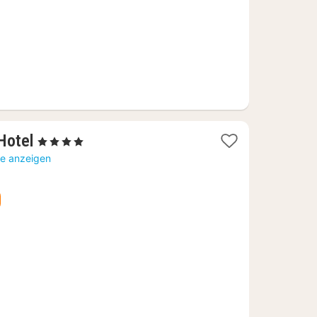
1
Hotel
, 4 Sterne
Nacht
te anzeigen
ab
132,18
€