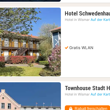
Hotel Schwedenha
Hotel in
Wismar
Auf der Kar
Vorheriges Bild
Nächstes Bild
Gratis WLAN
Townhouse Stadt 
Hotel in
Wismar
Auf der Kar
Rabatt freischalten