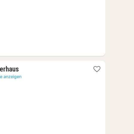
1
terhaus
Nacht
te anzeigen
ab
97,91
€