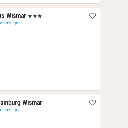
1
us Wismar
, 3 Sterne
Nacht
te anzeigen
ab
76,10
€
1
Hamburg Wismar
Nacht
te anzeigen
ab
125,12