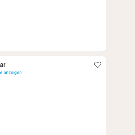
€
1
ar
Nacht
te anzeigen
ab
94,10
€