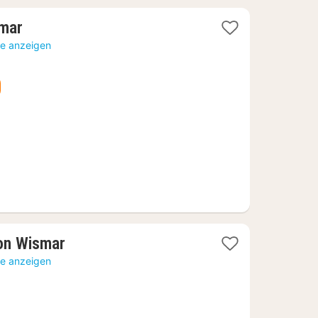
1
smar
Nacht
te anzeigen
ab
114,85
€
1
son Wismar
Nacht
te anzeigen
ab
112,55
€