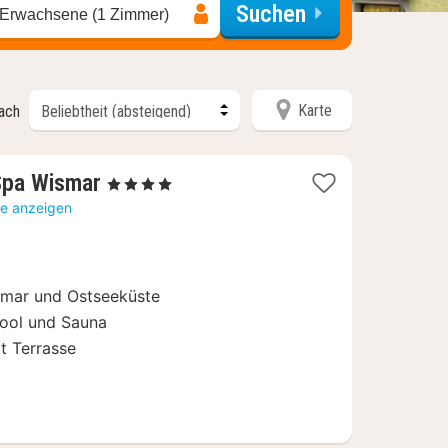
Suchen
 Erwachsene (1 Zimmer)
Karte
nach
2
Spa Wismar
, 4 Sterne
Nächte
te anzeigen
ab
69
€
smar und Ostseeküste
Pool und Sauna
t Terrasse