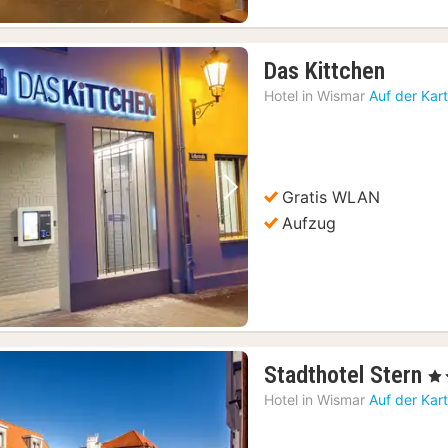
1
Das Kittchen
Nacht
Hotel in
Wismar
Auf der Kar
ab
67,24
€
Gratis WLAN
Vorheriges Bild
Nächstes Bild
Aufzug
1
Stadthotel Stern
, 4 
N
Hotel in
Wismar
Auf der Kar
a
1