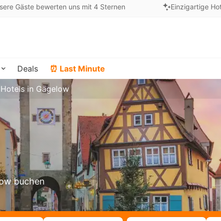
sere Gäste bewerten uns mit 4 Sternen
Einzigartige Ho
Deals
⏰ Last Minute
Hotels in Gägelow
elow buchen