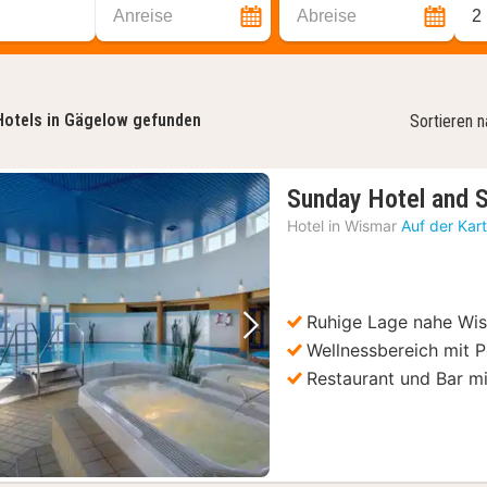
Anreise
Abreise
2
Hotels in Gägelow gefunden
Sortieren 
Sunday Hotel and 
Hotel in
Wismar
Auf der Kar
Ruhige Lage nahe Wi
Vorheriges Bild
Nächstes Bild
Wellnessbereich mit 
Restaurant und Bar mi