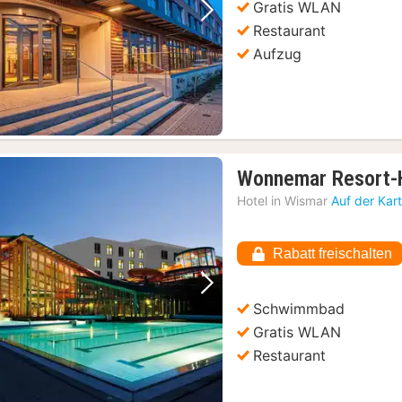
Gratis WLAN
Vorheriges Bild
Nächstes Bild
Restaurant
Aufzug
Wonnemar Resort-
Hotel in
Wismar
Auf der Kar
Rabatt freischalten
Vorheriges Bild
Nächstes Bild
Schwimmbad
Gratis WLAN
Restaurant