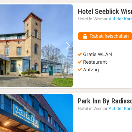
Hotel Seeblick Wi
Hotel in
Wismar
Auf der Kar
Rabatt freischalten
Vorheriges Bild
Nächstes Bild
Gratis WLAN
Restaurant
Aufzug
Park Inn By Radis
Hotel in
Wismar
Auf der Kar