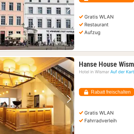
Vorheriges Bild
Nächstes Bild
Gratis WLAN
Restaurant
Aufzug
Hanse House Wism
Hotel in
Wismar
Auf der Kar
Rabatt freischalten
Vorheriges Bild
Nächstes Bild
Gratis WLAN
Fahrradverleih