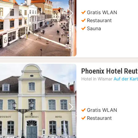
€
Gratis WLAN
Vorheriges Bild
Nächstes Bild
Restaurant
Sauna
Phoenix Hotel Reu
Hotel in
Wismar
Auf der Kar
Gratis WLAN
Vorheriges Bild
Nächstes Bild
Restaurant