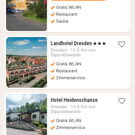
Gratis WLAN
Restaurant
Sauna
1
Landhotel Dresden
, 3 Sterne
Nacht
Dresden
·
13.6 Km von
ab
Dippoldiswalde
83,06
Gratis WLAN
€
Restaurant
Zimmerservice
1
Hotel Heidenschanze
Nacht
Dresden
·
13.8 Km von
ab
Dippoldiswalde
79,36
Gratis WLAN
€
Zimmerservice