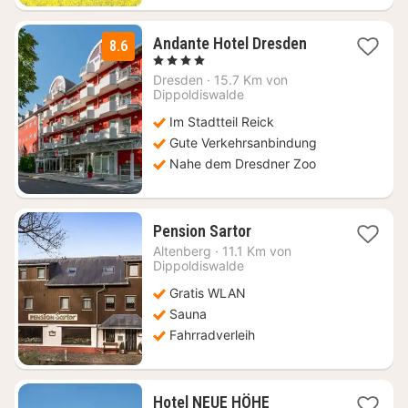
1
Andante Hotel Dresden
8.6
Nacht
, 4 Sterne
ab
Dresden
·
15.7 Km von
98,59
Dippoldiswalde
€
Im Stadtteil Reick
Gute Verkehrsanbindung
Nahe dem Dresdner Zoo
1
Pension Sartor
Nacht
Altenberg
·
11.1 Km von
ab
Dippoldiswalde
74,02
Gratis WLAN
€
Sauna
Fahrradverleih
1
Hotel NEUE HÖHE