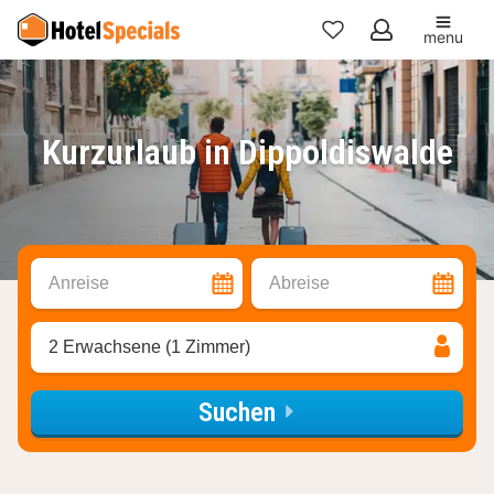
menu
Meine
Favoriten
Kurzurlaub in Dippoldiswalde
Anreise
Abreise
2 Erwachsene (1 Zimmer)
Suchen