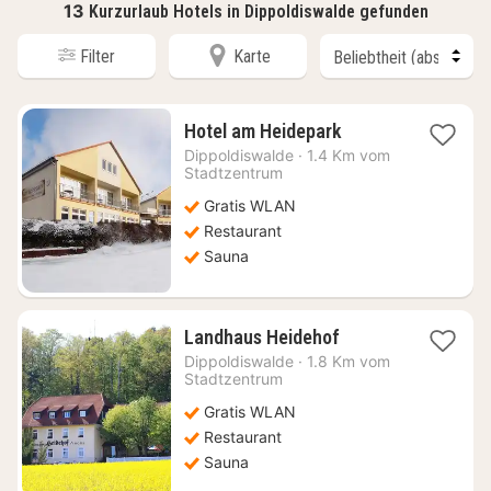
13
Kurzurlaub Hotels in Dippoldiswalde gefunden
Filter
Karte
1
Hotel am Heidepark
Nacht
Dippoldiswalde
·
1.4 Km vom
ab
Stadtzentrum
97,20
Gratis WLAN
€
Restaurant
Sauna
1
Landhaus Heidehof
Nacht
Dippoldiswalde
·
1.8 Km vom
ab
Stadtzentrum
115,43
Gratis WLAN
€
Restaurant
Sauna