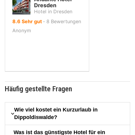
Dresden
Hotel in Dresden
von
8.6
Sehr gut
‐
8
Bewertungen
10,
Anonym
Häufig gestellte Fragen
Wie viel kostet ein Kurzurlaub in
Dippoldiswalde?
Was ist das günstigste Hotel für ein