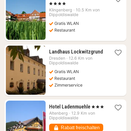
Nacht
, 4 Sterne
ab
Klingenberg
·
10.5 Km von
130,75
Dippoldiswalde
€
Gratis WLAN
Restaurant
1
Landhaus Lockwitzgrund
Nacht
Dresden
·
12.6 Km von
ab
Dippoldiswalde
73,32
Gratis WLAN
€
Restaurant
Zimmerservice
1
Hotel Ladenmuehle
, 3 Sterne
Nacht
Altenberg
·
12.9 Km von
ab
Dippoldiswalde
52,38
€
Rabatt freischalten