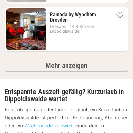
Ramada by Wyndham
1
Dresden
Nacht
Dresden
·
14.4 Km von
ab
Dippoldiswalde
62,03
€
Ergebnisse
Mehr anzeigen
Entspannte Auszeit gefällig? Kurzurlaub in
Dippoldiswalde wartet
Egal, ob spontan oder länger geplant, ein Kurzurlaub in
Dippoldiswalde ist perfekt für Entspannung, Abenteuer
oder ein
Wochenende zu zweit
. Finde deinen