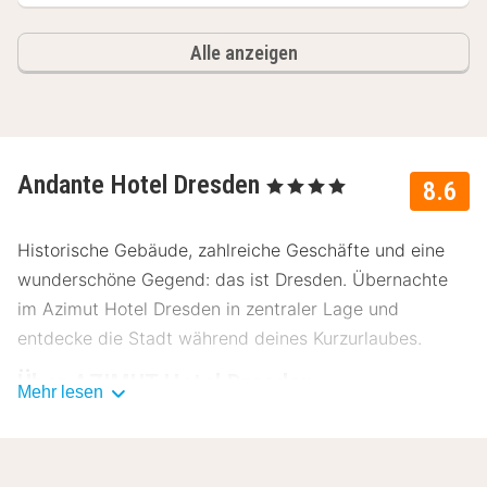
Alle anzeigen
Andante Hotel Dresden
, 4 Sterne
8.6
Historische Gebäude, zahlreiche Geschäfte und eine
wunderschöne Gegend: das ist Dresden. Übernachte
im Azimut Hotel Dresden in zentraler Lage und
entdecke die Stadt während deines Kurzurlaubes.
Über AZIMUT Hotel Dresden
Mehr lesen
Vom AZIMUT Hotel Dresden aus kannst du alle
Sehenswürdigkeiten der Kulturmetropole innerhalb von
wenigen Minuten erreichen.