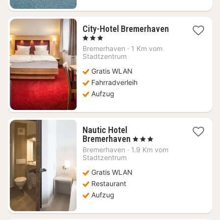
2
City-Hotel Bremerhaven
Nächte
, 3 Sterne
ab
Bremerhaven
·
1 Km vom
113,83
Stadtzentrum
€
Gratis WLAN
Fahrradverleih
Aufzug
Nautic Hotel
2
Bremerhaven
, 3 Sterne
Nächte
Bremerhaven
·
1.9 Km vom
ab
Stadtzentrum
100,52
Gratis WLAN
€
Restaurant
Aufzug