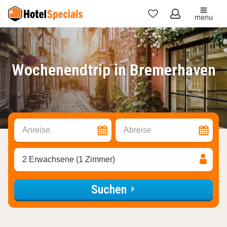
menu
Meine
Favoriten
Wochenendtrip in Bremerhaven
Anreise
Abreise
2 Erwachsene (1 Zimmer)
Suchen