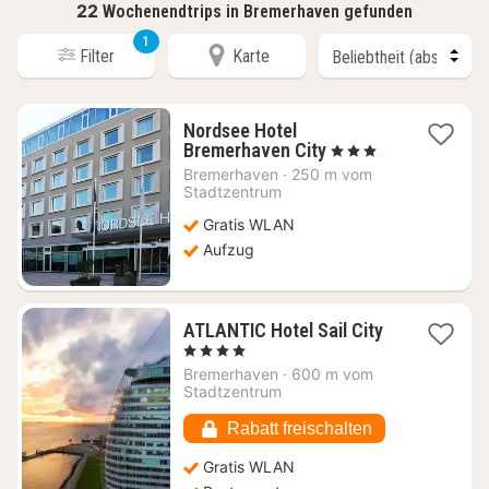
22
Wochenendtrips in Bremerhaven gefunden
1
Filter
Karte
Nordsee Hotel
2
Bremerhaven City
, 3 Sterne
Nächte
Bremerhaven
·
250 m vom
ab
Stadtzentrum
111,42
Gratis WLAN
€
Aufzug
2
ATLANTIC Hotel Sail City
Nächte
, 4 Sterne
ab
Bremerhaven
·
600 m vom
113,34
Stadtzentrum
€
Rabatt freischalten
Gratis WLAN