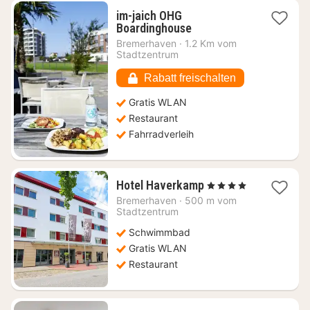
im-jaich OHG
2
Boardinghouse
Nächte
Bremerhaven
·
1.2 Km vom
ab
Stadtzentrum
126,41
€
Rabatt freischalten
Gratis WLAN
Restaurant
Fahrradverleih
2
Hotel Haverkamp
, 4 Sterne
Nächte
Bremerhaven
·
500 m vom
ab
Stadtzentrum
158,84
Schwimmbad
€
Gratis WLAN
Restaurant