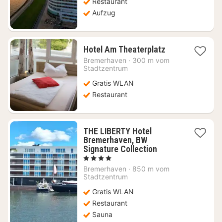
Restaurant
Aufzug
2
Hotel Am Theaterplatz
Nächte
Bremerhaven
·
300 m vom
ab
Stadtzentrum
64,30
Gratis WLAN
€
Restaurant
THE LIBERTY Hotel
Bremerhaven, BW
2
Signature Collection
Nächte
, 4 Sterne
ab
Bremerhaven
·
850 m vom
112,71
Stadtzentrum
€
Gratis WLAN
Restaurant
Sauna