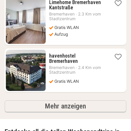
Limehome Bremerhaven
2
Kantstraße
Nächte
Bremerhaven
·
2.3 Km vom
ab
Stadtzentrum
68,34
Gratis WLAN
€
Aufzug
havenhostel
2
Bremerhaven
Nächte
Bremerhaven
·
2.4 Km vom
ab
Stadtzentrum
94,71
Gratis WLAN
€
Ergebnisse
Mehr anzeigen