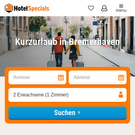
menu
Meine
Favoriten
Kurzurlaub in Bremerhaven
Anreise
Abreise
2 Erwachsene (1 Zimmer)
Suchen