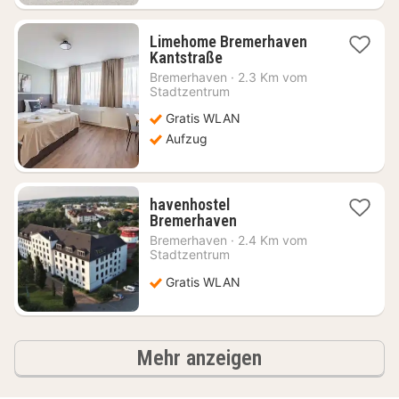
Limehome Bremerhaven
1
Kantstraße
Nacht
Bremerhaven
·
2.3 Km vom
ab
Stadtzentrum
64,98
Gratis WLAN
€
Aufzug
havenhostel
1
Bremerhaven
Nacht
Bremerhaven
·
2.4 Km vom
ab
Stadtzentrum
89,70
Gratis WLAN
€
Ergebnisse
Mehr anzeigen