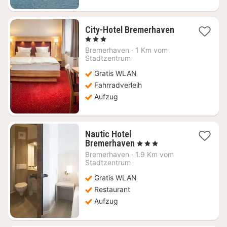
1
City-Hotel Bremerhaven
Nacht
, 3 Sterne
ab
Bremerhaven
·
1 Km vom
106,96
Stadtzentrum
€
Gratis WLAN
Fahrradverleih
Aufzug
Nautic Hotel
1
Bremerhaven
, 3 Sterne
Nacht
Bremerhaven
·
1.9 Km vom
ab
Stadtzentrum
84,50
Gratis WLAN
€
Restaurant
Aufzug