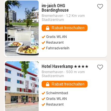
im-jaich OHG
1
Boardinghouse
Nacht
Bremerhaven
·
1.2 Km vom
ab
Stadtzentrum
124,94
€
Rabatt freischalten
Gratis WLAN
Restaurant
Fahrradverleih
1
Hotel Haverkamp
, 4 Sterne
Nacht
Bremerhaven
·
500 m vom
ab
Stadtzentrum
142,76
€
Rabatt freischalten
Schwimmbad
Gratis WLAN
Restaurant