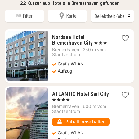
22
Kurzurlaub Hotels in Bremerhaven gefunden
Filter
Karte
Nordsee Hotel
1
Bremerhaven City
, 3 Sterne
Nacht
Bremerhaven
·
250 m vom
ab
Stadtzentrum
111,42
Gratis WLAN
€
Aufzug
1
ATLANTIC Hotel Sail City
Nacht
, 4 Sterne
ab
Bremerhaven
·
600 m vom
113,34
Stadtzentrum
€
Rabatt freischalten
Gratis WLAN