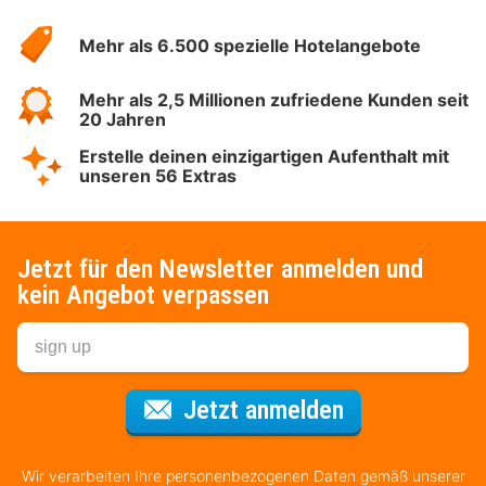
Hotelspecials
Mehr als 6.500 spezielle Hotelangebote
Mehr als 2,5 Millionen zufriedene Kunden seit
20 Jahren
Erstelle deinen einzigartigen Aufenthalt mit
unseren 56 Extras
Jetzt für den Newsletter anmelden und
kein Angebot verpassen
Für den Newsl
Jetzt anmelden
Wir verarbeiten Ihre personenbezogenen Daten gemäß unserer