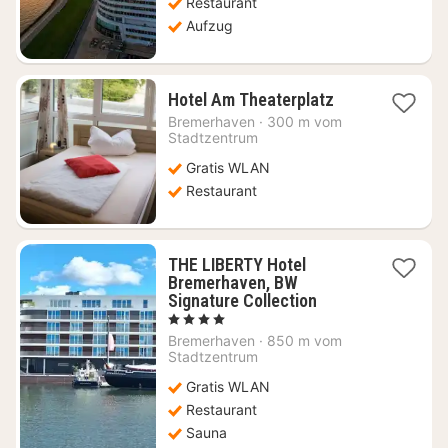
Restaurant
Aufzug
1
Hotel Am Theaterplatz
Nacht
Bremerhaven
·
300 m vom
ab
Stadtzentrum
63,79
Gratis WLAN
€
Restaurant
THE LIBERTY Hotel
Bremerhaven, BW
1
Signature Collection
Nacht
, 4 Sterne
ab
Bremerhaven
·
850 m vom
94,82
Stadtzentrum
€
Gratis WLAN
Restaurant
Sauna