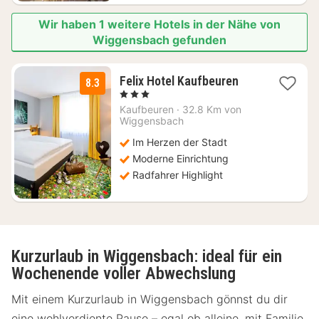
Wir haben 1 weitere Hotels in der Nähe von
Wiggensbach gefunden
1
Felix Hotel Kaufbeuren
8.3
Nacht
, 3 Sterne
ab
Kaufbeuren
·
32.8 Km von
65,49
Wiggensbach
€
Im Herzen der Stadt
Moderne Einrichtung
Radfahrer Highlight
Kurzurlaub in Wiggensbach: ideal für ein
Wochenende voller Abwechslung
Mit einem Kurzurlaub in Wiggensbach gönnst du dir
eine wohlverdiente Pause – egal ob alleine, mit Familie