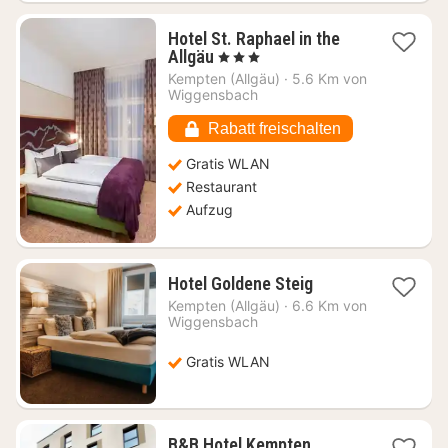
Hotel St. Raphael in the
1
Allgäu
, 3 Sterne
Nacht
Kempten (Allgäu)
·
5.6 Km von
ab
Wiggensbach
140,42
€
Rabatt freischalten
Gratis WLAN
Restaurant
Aufzug
1
Hotel Goldene Steig
Nacht
Kempten (Allgäu)
·
6.6 Km von
ab
Wiggensbach
99,65
€
Gratis WLAN
1
B&B Hotel Kempten