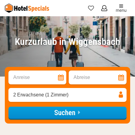
menu
Meine
Favoriten
Kurzurlaub in Wiggensbach
Anreise
Abreise
2 Erwachsene (1 Zimmer)
Suchen