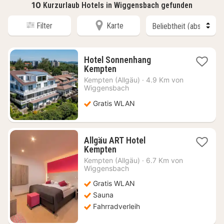
10
Kurzurlaub Hotels in Wiggensbach gefunden
Filter
Karte
Hotel Sonnenhang
1
Kempten
Nacht
Kempten (Allgäu)
·
4.9 Km von
ab
Wiggensbach
102,80
Gratis WLAN
€
Allgäu ART Hotel
1
Kempten
Nacht
Kempten (Allgäu)
·
6.7 Km von
ab
Wiggensbach
127,11
Gratis WLAN
€
Sauna
Fahrradverleih