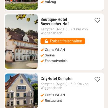
Aufzug
Boutique-Hotel
1
Bayerischer Hof
Nacht
Kempten (Allgäu)
·
7.3 Km von
ab
Wiggensbach
116,92
€
Rabatt freischalten
Gratis WLAN
Sauna
Fahrradverleih
1
CityHotel Kempten
Nacht
Kempten (Allgäu)
·
6.9 Km von
ab
Wiggensbach
107,48
Gratis WLAN
€
Restaurant