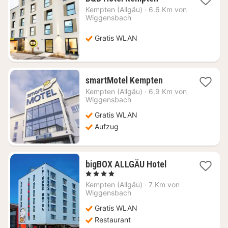
Nacht
Kempten (Allgäu)
·
6.6 Km von
ab
Wiggensbach
90,65
€
Gratis WLAN
1
smartMotel Kempten
Nacht
Kempten (Allgäu)
·
6.9 Km von
ab
Wiggensbach
71,03
Gratis WLAN
€
Aufzug
1
bigBOX ALLGÄU Hotel
Nacht
, 4 Sterne
ab
Kempten (Allgäu)
·
7 Km von
126,07
Wiggensbach
€
Gratis WLAN
Restaurant