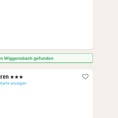
€
 von Wiggensbach gefunden
1
uren
, 3 Sterne
Nacht
 Karte anzeigen
ab
65,49
€