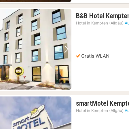
B&B Hotel Kempte
Hotel in
Kempten (Allgäu)
Au
Vorheriges Bild
Nächstes Bild
Gratis WLAN
smartMotel Kempt
Hotel in
Kempten (Allgäu)
Au