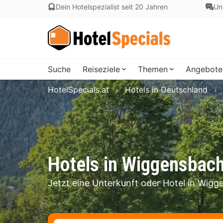
Dein Hotelspezialist seit 20 Jahren
Un
Suche
Reiseziele
Themen
Angebote
HotelSpecials.at
Hotels in Deutschland
Hotels in Wiggensbac
Jetzt eine Unterkunft oder Hotel in Wig