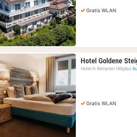
Vorheriges Bild
Nächstes Bild
Gratis WLAN
 Samstagen und Sonntagen
(1)
Hotel Goldene Stei
Hotel in
Kempten (Allgäu)
Au
Vorheriges Bild
Nächstes Bild
Gratis WLAN