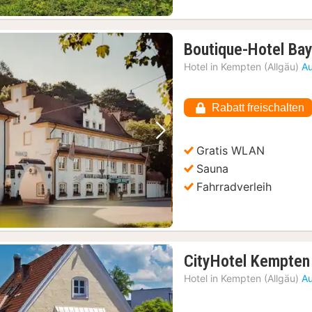
Boutique-Hotel Bay
Hotel in
Kempten (Allgäu)
Au
Rabatt freischalten
Vorheriges Bild
Nächstes Bild
Gratis WLAN
Sauna
Fahrradverleih
CityHotel Kempten
Hotel in
Kempten (Allgäu)
Au