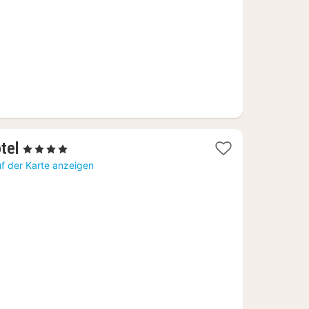
€
1
tel
, 4 Sterne
Nacht
f der Karte anzeigen
ab
126,07
€