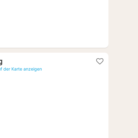
1
g
Nacht
f der Karte anzeigen
ab
99,65
€