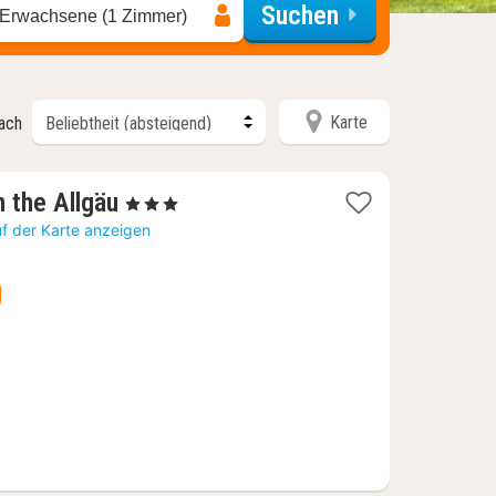
Suchen
 Erwachsene (1 Zimmer)
Karte
nach
1
n the Allgäu
, 3 Sterne
Nacht
f der Karte anzeigen
ab
140,42
€