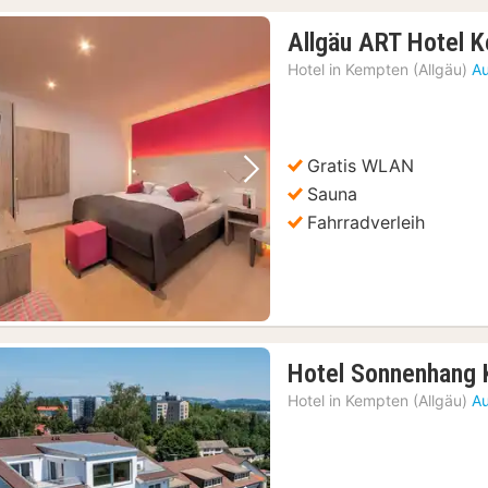
Allgäu ART Hotel 
Hotel in
Kempten (Allgäu)
Au
Gratis WLAN
Vorheriges Bild
Nächstes Bild
Sauna
Fahrradverleih
Hotel Sonnenhang
Hotel in
Kempten (Allgäu)
Au