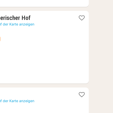
1
erischer Hof
Nacht
f der Karte anzeigen
ab
116,92
€
1
Nacht
f der Karte anzeigen
ab
107,48