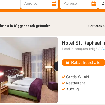
Anreise
Abreise
2
Hotels in Wiggensbach gefunden
Sortieren 
Hotel St. Raphael i
Hotel in
Kempten (Allgäu)
Au
Rabatt freischalten
Vorheriges Bild
Nächstes Bild
Gratis WLAN
Restaurant
Aufzug