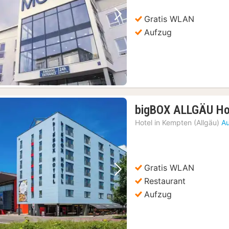
Gratis WLAN
Vorheriges Bild
Nächstes Bild
Aufzug
bigBOX ALLGÄU Ho
Hotel in
Kempten (Allgäu)
Au
Gratis WLAN
Vorheriges Bild
Nächstes Bild
Restaurant
Aufzug