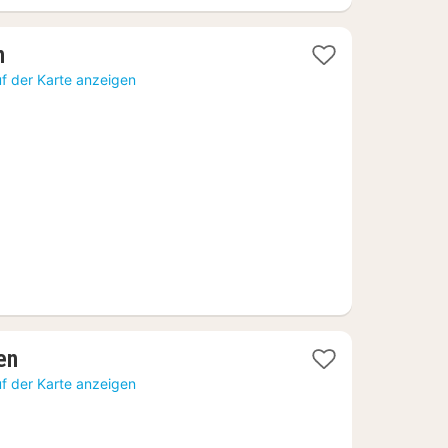
1
n
Nacht
f der Karte anzeigen
ab
90,65
€
1
en
Nacht
f der Karte anzeigen
ab
71,03