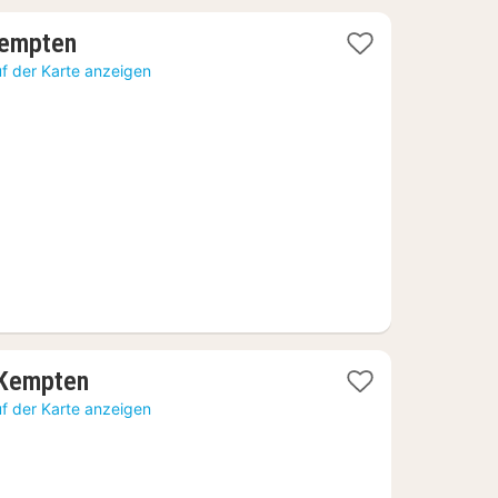
1
Kempten
Nacht
f der Karte anzeigen
ab
127,11
€
1
 Kempten
Nacht
f der Karte anzeigen
ab
102,80
€