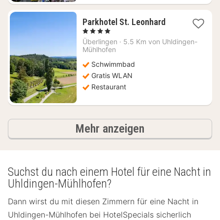
1
Parkhotel St. Leonhard
Nacht
, 4 Sterne
ab
Überlingen
·
5.5 Km von Uhldingen-
139,42
Mühlhofen
€
Schwimmbad
Gratis WLAN
Restaurant
Ergebnisse
Mehr anzeigen
Suchst du nach einem Hotel für eine Nacht in
Uhldingen-Mühlhofen?
Dann wirst du mit diesen Zimmern für eine Nacht in
Uhldingen-Mühlhofen bei HotelSpecials sicherlich