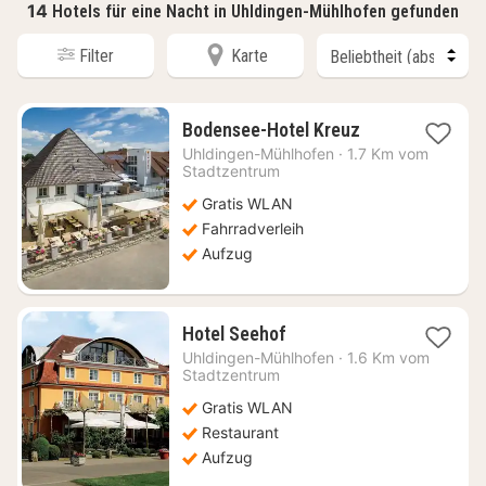
14
Hotels für eine Nacht in Uhldingen-Mühlhofen gefunden
Filter
Karte
1
Bodensee-Hotel Kreuz
Nacht
Uhldingen-Mühlhofen
·
1.7 Km vom
ab
Stadtzentrum
86,21
Gratis WLAN
€
Fahrradverleih
Aufzug
1
Hotel Seehof
Nacht
Uhldingen-Mühlhofen
·
1.6 Km vom
ab
Stadtzentrum
237,85
Gratis WLAN
€
Restaurant
Aufzug