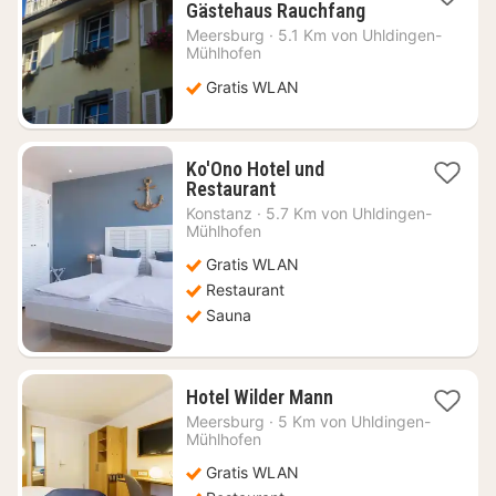
1
Gästehaus Rauchfang
Nacht
Meersburg
·
5.1 Km von Uhldingen-
ab
Mühlhofen
118,42
Gratis WLAN
€
Ko'Ono Hotel und
1
Restaurant
Nacht
Konstanz
·
5.7 Km von Uhldingen-
ab
Mühlhofen
154,67
Gratis WLAN
€
Restaurant
Sauna
1
Hotel Wilder Mann
Nacht
Meersburg
·
5 Km von Uhldingen-
ab
Mühlhofen
118,61
Gratis WLAN
€