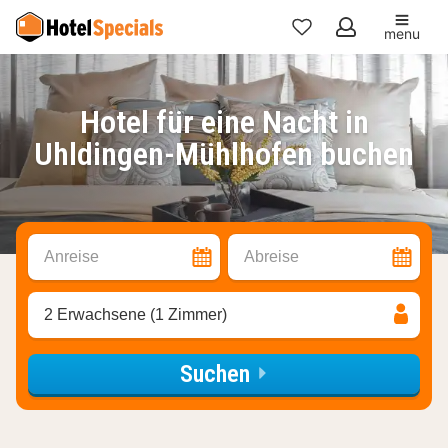
menu
Meine
Favoriten
Hotel für eine Nacht in
Uhldingen-Mühlhofen buchen
Anreise
Abreise
2 Erwachsene (1 Zimmer)
Suchen