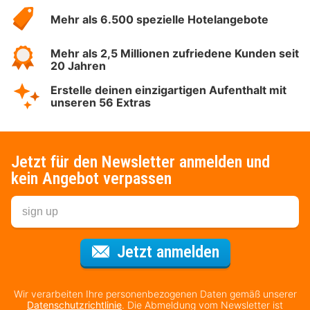
Hotelspecials
Mehr als 6.500 spezielle Hotelangebote
Mehr als 2,5 Millionen zufriedene Kunden seit
20 Jahren
Erstelle deinen einzigartigen Aufenthalt mit
unseren 56 Extras
Jetzt für den Newsletter anmelden und
kein Angebot verpassen
Für den Newsl
Jetzt anmelden
Wir verarbeiten Ihre personenbezogenen Daten gemäß unserer
Datenschutzrichtlinie
. Die Abmeldung vom Newsletter ist