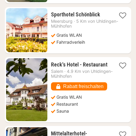
1
Sporthotel Schönblick
Nacht
Meersburg
·
5 Km von Uhldingen-
ab
Mühlhofen
189,48
Gratis WLAN
€
Fahrradverleih
1
Reck's Hotel - Restaurant
Nacht
Salem
·
4.9 Km von Uhldingen-
ab
Mühlhofen
131,98
€
Rabatt freischalten
Gratis WLAN
Restaurant
Sauna
Mittelalterhotel-