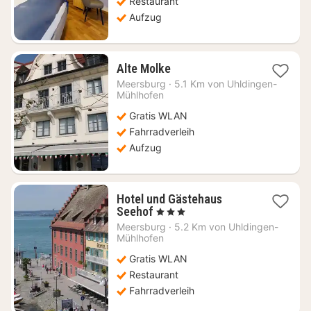
Restaurant
Aufzug
1
Alte Molke
Nacht
Meersburg
·
5.1 Km von Uhldingen-
ab
Mühlhofen
191,59
Gratis WLAN
€
Fahrradverleih
Aufzug
Hotel und Gästehaus
1
Seehof
, 3 Sterne
Nacht
Meersburg
·
5.2 Km von Uhldingen-
ab
Mühlhofen
147,20
Gratis WLAN
€
Restaurant
Fahrradverleih