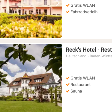
Gratis WLAN
Vorheriges Bild
Nächstes Bild
Fahrradverleih
Reck's Hotel - Res
Deutschland
›
Baden-Württ
Gratis WLAN
Vorheriges Bild
Nächstes Bild
Restaurant
Sauna