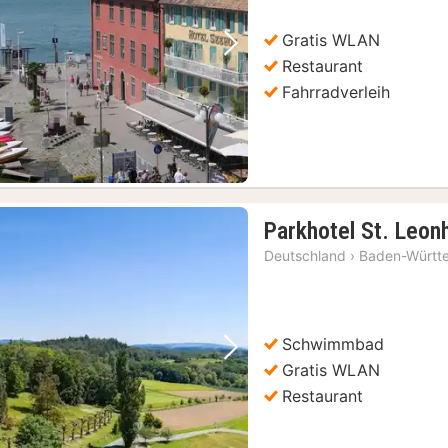
Gratis WLAN
Vorheriges Bild
Nächstes Bild
Restaurant
Fahrradverleih
Parkhotel St. Leon
Deutschland
›
Baden-Württ
Schwimmbad
Vorheriges Bild
Nächstes Bild
Gratis WLAN
Restaurant