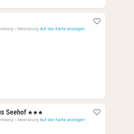
emberg
›
Meersburg
Auf der Karte anzeigen
1
us Seehof
, 3 Sterne
Nacht
emberg
›
Meersburg
Auf der Karte anzeigen
ab
147,20