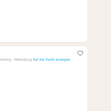
€
1
Nacht
emberg
›
Meersburg
Auf der Karte anzeigen
ab
118,61
€