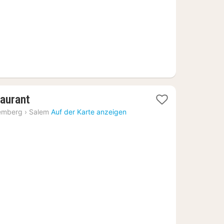
1
taurant
Nacht
emberg
›
Salem
Auf der Karte anzeigen
ab
132,97
€