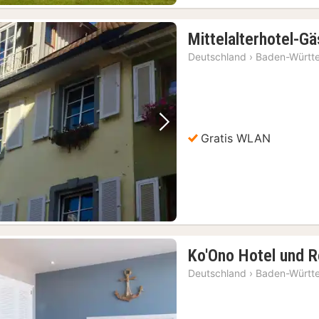
Mittelalterhotel-G
Deutschland
›
Baden-Württ
Vorheriges Bild
Nächstes Bild
Gratis WLAN
Ko'Ono Hotel und R
Deutschland
›
Baden-Württ