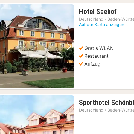
1
Hotel Seehof
Nacht
Deutschland
›
Baden-Württ
ab
Auf der Karte anzeigen
237,8
€
Gratis WLAN
Vorheriges Bild
Nächstes Bild
Restaurant
Aufzug
Sporthotel Schönbl
Deutschland
›
Baden-Württ