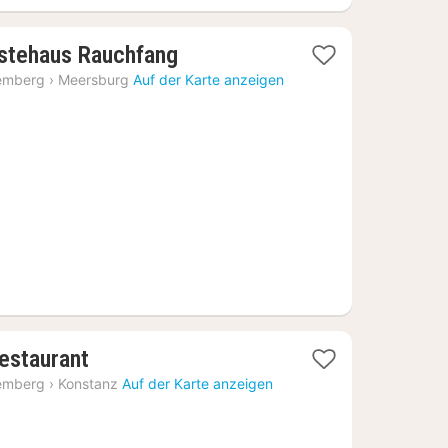
1
ästehaus Rauchfang
Nacht
emberg
›
Meersburg
Auf der Karte anzeigen
ab
118,42
€
1
estaurant
Nacht
emberg
›
Konstanz
Auf der Karte anzeigen
ab
154,67