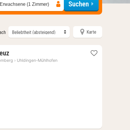
Suchen
 Erwachsene (1 Zimmer)
Karte
nach
1
euz
Nacht
emberg
›
Uhldingen-Mühlhofen
ab
86,21
€