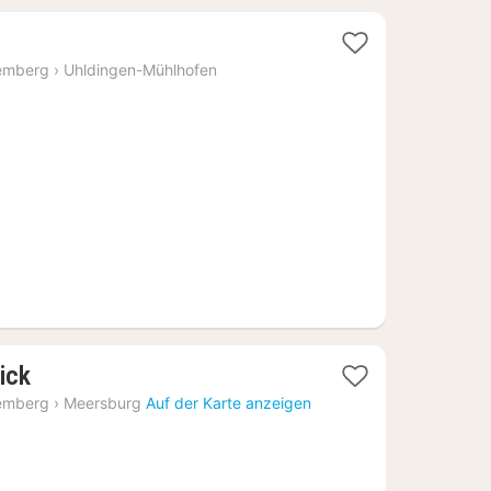
emberg
›
Uhldingen-Mühlhofen
5
1
ick
Nacht
emberg
›
Meersburg
Auf der Karte anzeigen
ab
189,48
€