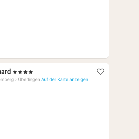
€
1
hard
, 4 Sterne
Nacht
emberg
›
Überlingen
Auf der Karte anzeigen
ab
139,42
€