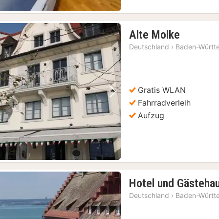
1
Alte Molke
Nacht
Deutschland
›
Baden-Württ
ab
191,59
€
Gratis WLAN
Vorheriges Bild
Nächstes Bild
Fahrradverleih
Aufzug
Hotel und Gästeha
Deutschland
›
Baden-Württ