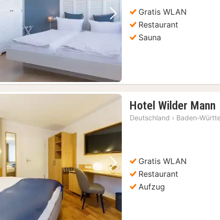
Gratis WLAN
Vorheriges Bild
Nächstes Bild
Restaurant
Sauna
Hotel Wilder Mann
Deutschland
›
Baden-Württ
Gratis WLAN
Vorheriges Bild
Nächstes Bild
Restaurant
Aufzug