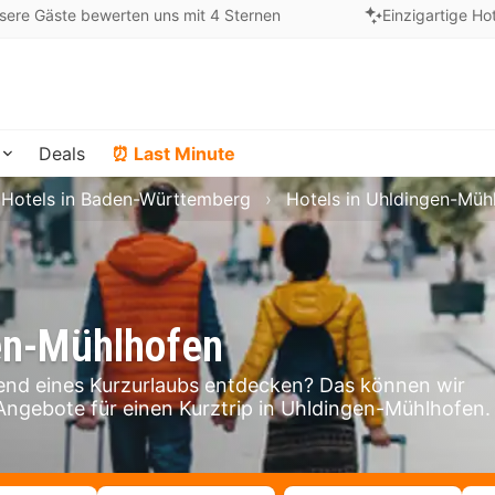
sere Gäste bewerten uns mit 4 Sternen
Einzigartige Ho
Deals
⏰ Last Minute
Hotels in Baden-Württemberg
Hotels in Uhldingen-Müh
gen-Mühlhofen
nd eines Kurzurlaubs entdecken? Das können wir
 Angebote für einen Kurztrip in Uhldingen-Mühlhofen.