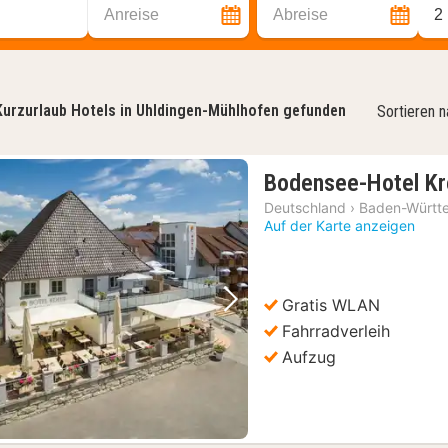
Anreise
Abreise
2
Kurzurlaub Hotels in Uhldingen-Mühlhofen gefunden
Sortieren 
Bodensee-Hotel Kr
Deutschland
›
Baden-Württ
Auf der Karte anzeigen
Gratis WLAN
Vorheriges Bild
Nächstes Bild
Fahrradverleih
Aufzug