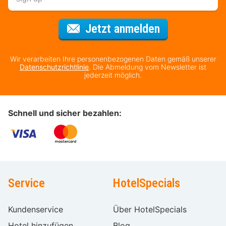
Für den Newsl
Jetzt anmelden
Wir verarbeiten Ihre personenbezogenen Daten gemäß unserer
Datenschutzrichtlinie
. Die Abmeldung vom Newsletter ist
jederzeit möglich.
Schnell und sicher bezahlen:
Service
HotelSpecials
Kundenservice
Über HotelSpecials
Hotel hinzufügen
Blog