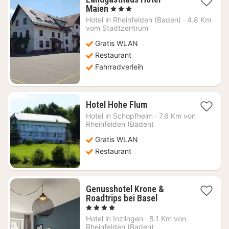
1
Maien
, 3 Sterne
Nacht
Hotel in
Rheinfelden (Baden)
·
4.8 Km
ab
vom Stadtzentrum
90,44
Gratis WLAN
€
Restaurant
Fahrradverleih
1
Hotel Hohe Flum
Nacht
Hotel in
Schopfheim
·
7.6 Km von
ab
Rheinfelden (Baden)
110,13
Gratis WLAN
€
Restaurant
Genusshotel Krone &
1
Roadtrips bei Basel
Nacht
, 4 Sterne
ab
Hotel in
Inzlingen
·
8.1 Km von
98,95
Rheinfelden (Baden)