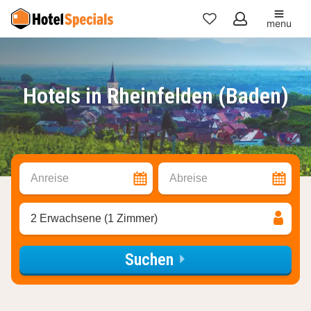
menu
Meine
Favoriten
Hotels in Rheinfelden (Baden)
Anreise
Abreise
2 Erwachsene (1 Zimmer)
Suchen