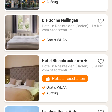
Aufzug
1
Die Sonne Nollingen
Nacht
Hotel in
Rheinfelden (Baden)
·
1.8 Km
ab
vom Stadtzentrum
81,76
€
Gratis WLAN
1
Hotel Rheinbrücke
, 3 Sterne
Nacht
Hotel in
Rheinfelden (Baden)
·
3.9 Km
ab
vom Stadtzentrum
115,43
€
Rabatt freischalten
Gratis WLAN
Aufzug
Landgasthaus Hotel