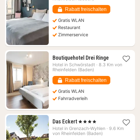
€
Rabatt freischalten
Gratis WLAN
Restaurant
Zimmerservice
1
Boutiquehotel Drei Ringe
Nacht
Hotel in
Schwörstadt
·
8.3 Km von
ab
Rheinfelden (Baden)
127,69
€
Rabatt freischalten
Gratis WLAN
Fahrradverleih
1
Das Eckert
, 4 Sterne
Nacht
Hotel in
Grenzach-Wyhlen
·
9.6 Km
ab
von Rheinfelden (Baden)
101,41