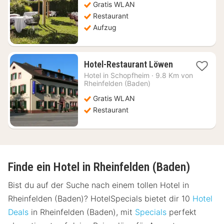
Gratis WLAN
€
Restaurant
Aufzug
1
Hotel-Restaurant Löwen
Nacht
Hotel in
Schopfheim
·
9.8 Km von
ab
Rheinfelden (Baden)
144,86
Gratis WLAN
€
Restaurant
Finde ein Hotel in Rheinfelden (Baden)
Bist du auf der Suche nach einem tollen Hotel in
Rheinfelden (Baden)? HotelSpecials bietet dir 10
Hotel
Deals
in Rheinfelden (Baden), mit
Specials
perfekt