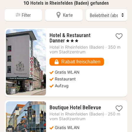
10
Hotels in Rheinfelden (Baden) gefunden
Filter
Karte
Hotel & Restaurant
1
Danner
, 3 Sterne
Nacht
Hotel in
Rheinfelden (Baden)
·
350 m
ab
vom Stadtzentrum
129,91
€
Rabatt freischalten
Gratis WLAN
Restaurant
Aufzug
1
Boutique Hotel Bellevue
Nacht
Hotel in
Rheinfelden (Baden)
·
250 m
ab
vom Stadtzentrum
113,55
Gratis WLAN
€