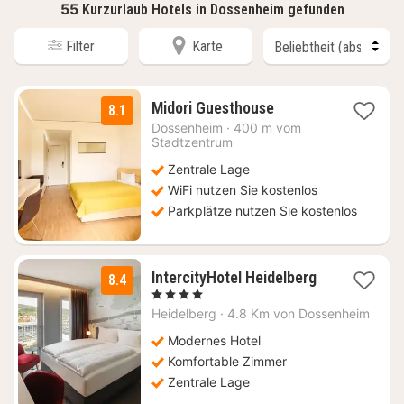
55
Kurzurlaub Hotels in Dossenheim gefunden
Filter
Karte
1
Midori Guesthouse
8.1
Nacht
Dossenheim
·
400 m vom
ab
Stadtzentrum
114
Zentrale Lage
€
WiFi nutzen Sie kostenlos
Parkplätze nutzen Sie kostenlos
1
IntercityHotel Heidelberg
8.4
Nacht
, 4 Sterne
ab
Heidelberg
·
4.8 Km von Dossenheim
89
€
Modernes Hotel
Komfortable Zimmer
Zentrale Lage