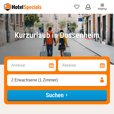
menu
Meine
Favoriten
Kurzurlaub in Dossenheim
Anreise
Abreise
2 Erwachsene (1 Zimmer)
Suchen