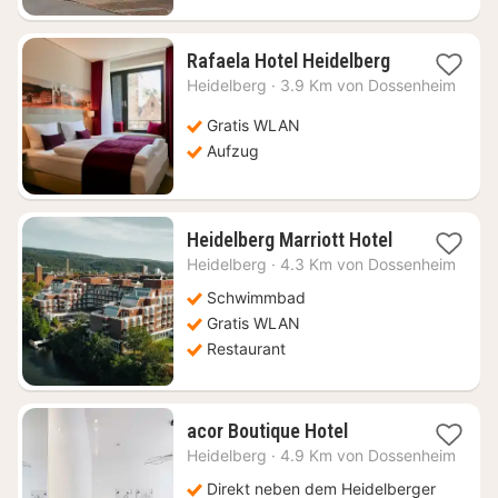
1
Rafaela Hotel Heidelberg
Nacht
Heidelberg
·
3.9 Km von Dossenheim
ab
150,18
Gratis WLAN
€
Aufzug
1
Heidelberg Marriott Hotel
Nacht
Heidelberg
·
4.3 Km von Dossenheim
ab
102,80
Schwimmbad
€
Gratis WLAN
Restaurant
1
acor Boutique Hotel
Nacht
Heidelberg
·
4.9 Km von Dossenheim
ab
154,70
Direkt neben dem Heidelberger