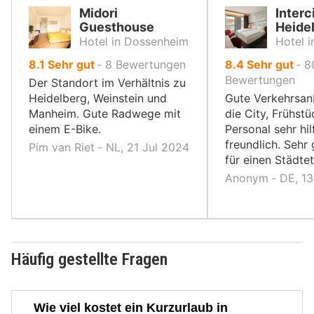
Midori
Interc
Guesthouse
Heide
Hotel in Dossenheim
Hotel i
von
von
8.1
Sehr gut
‐
8
Bewertungen
8.4
Sehr gut
‐
8
10,
10,
Bewertungen
Der Standort im Verhältnis zu
Heidelberg, Weinstein und
Gute Verkehrsan
Manheim. Gute Radwege mit
die City, Frühstü
einem E-Bike.
Personal sehr hil
freundlich. Sehr
Pim van Riet ‐ NL, 21 Jul 2024
für einen Städtet
Anonym ‐ DE, 13
Häufig gestellte Fragen
Wie viel kostet ein Kurzurlaub in