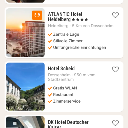
ATLANTIC Hotel
8.9
1
Heidelberg
, 4 Sterne
Nacht
Heidelberg
·
5 Km von Dossenheim
ab
134
Zentrale Lage
€
Stilvolle Zimmer
Umfangreiche Einrichtungen
1
Hotel Scheid
Nacht
Dossenheim
·
950 m vom
ab
Stadtzentrum
91,09
Gratis WLAN
€
Restaurant
Zimmerservice
DK Hotel Deutscher
1
Kaiser