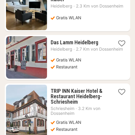
Nacht
Heidelberg
·
2.3 Km von Dossenheim
ab
98,10
Gratis WLAN
€
1
Das Lamm Heidelberg
Nacht
Heidelberg
·
2.7 Km von Dossenheim
ab
62,15
Gratis WLAN
€
Restaurant
TRIP INN Kaiser Hotel &
Restaurant Heidelberg-
1
Schriesheim
Nacht
Schriesheim
·
3.2 Km von
ab
Dossenheim
91,67
Gratis WLAN
€
Restaurant