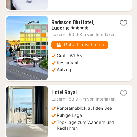
Radisson Blu Hotel,
2
Lucerne
, 4 Sterne
Nächte
Luzern
·
50.9 Km von Interlaken
ab
303,57
Rabatt freischalten
€
Gratis WLAN
Restaurant
Aufzug
2
Hotel Royal
Nächte
Luzern
·
53.9 Km von Interlaken
ab
275,68
Panoramablick auf den See
€
Ruhige Lage
Top-Lage zum Wandern und
Radfahren