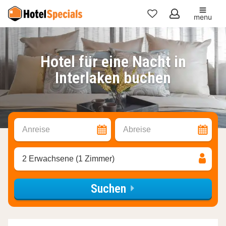
menu
Meine
Favoriten
Hotel für eine Nacht in
Interlaken buchen
Anreise
Abreise
2 Erwachsene (1 Zimmer)
Suchen