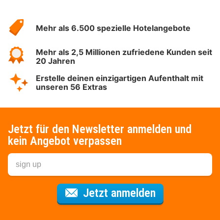
Über
Hotelspecials
Mehr als 6.500 spezielle Hotelangebote
Mehr als 2,5 Millionen zufriedene Kunden seit
20 Jahren
Erstelle deinen einzigartigen Aufenthalt mit
unseren 56 Extras
Jetzt für den Newsletter anmelden und
kein Angebot verpassen
Für den Newsl
Jetzt anmelden