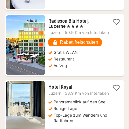
Radisson Blu Hotel,
1
Lucerne
, 4 Sterne
Nacht
Luzern
·
50.9 Km von Interlaken
ab
233,56
Rabatt freischalten
€
Gratis WLAN
Restaurant
Aufzug
1
Hotel Royal
Nacht
Luzern
·
53.9 Km von Interlaken
ab
274,46
Panoramablick auf den See
€
Ruhige Lage
Top-Lage zum Wandern und
Radfahren