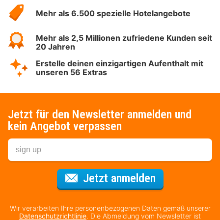
Hotelspecials
Mehr als 6.500 spezielle Hotelangebote
Mehr als 2,5 Millionen zufriedene Kunden seit
20 Jahren
Erstelle deinen einzigartigen Aufenthalt mit
unseren 56 Extras
Jetzt für den Newsletter anmelden und
kein Angebot verpassen
Für den Newsl
Jetzt anmelden
Wir verarbeiten Ihre personenbezogenen Daten gemäß unserer
Datenschutzrichtlinie
. Die Abmeldung vom Newsletter ist