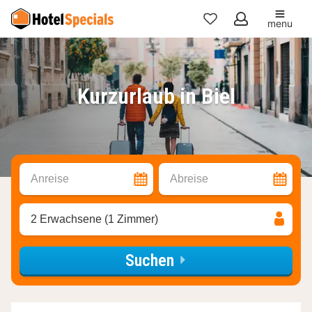
menu
Meine
Favoriten
Kurzurlaub in Biel
Anreise
Abreise
2 Erwachsene (1 Zimmer)
Suchen