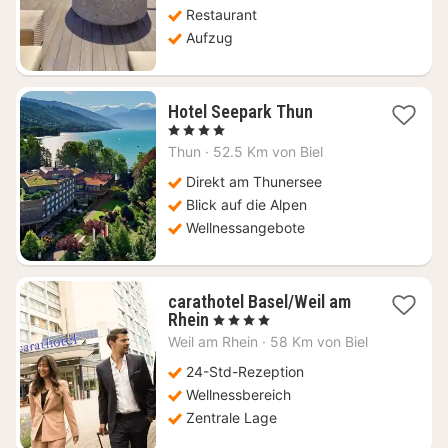
Restaurant
Aufzug
1
Hotel Seepark Thun
Nacht
, 4 Sterne
ab
Thun
·
52.5 Km von Biel
208,74
€
Direkt am Thunersee
Blick auf die Alpen
Wellnessangebote
carathotel Basel/Weil am
1
Rhein
, 4 Sterne
Nacht
Weil am Rhein
·
58 Km von Biel
ab
90,24
24-Std-Rezeption
€
Wellnessbereich
Zentrale Lage