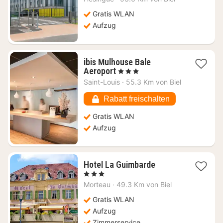
ab
73,41
Gratis WLAN
€
Aufzug
ibis Mulhouse Bale
1
Aeroport
, 3 Sterne
Nacht
Saint-Louis
·
55.3 Km von Biel
ab
79,58
Rabatt freischalten
€
Gratis WLAN
Aufzug
1
Hotel La Guimbarde
Nacht
, 3 Sterne
ab
Morteau
·
49.3 Km von Biel
76
€
Gratis WLAN
Aufzug
Zimmerservice