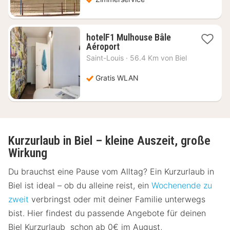
hotelF1 Mulhouse Bâle
1
Aéroport
Nacht
Saint-Louis
·
56.4 Km von Biel
ab
47,44
Gratis WLAN
€
Kurzurlaub in Biel – kleine Auszeit, große
Wirkung
Du brauchst eine Pause vom Alltag? Ein Kurzurlaub in
Biel ist ideal – ob du alleine reist, ein
Wochenende zu
zweit
verbringst oder mit deiner Familie unterwegs
bist. Hier findest du passende Angebote für deinen
Biel Kurzurlaub schon ab 0€ im August,