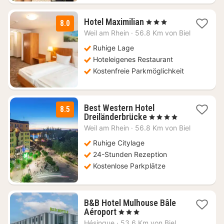
1
Hotel Maximilian
, 3 Sterne
8.0
Nacht
Weil am Rhein
·
56.8 Km von Biel
ab
114,40
Ruhige Lage
€
Hoteleigenes Restaurant
Kostenfreie Parkmöglichkeit
Best Western Hotel
8.5
1
Dreiländerbrücke
, 4 Sterne
Nacht
Weil am Rhein
·
56.8 Km von Biel
ab
104
Ruhige Citylage
€
24-Stunden Rezeption
Kostenlose Parkplätze
B&B Hotel Mulhouse Bâle
1
Aéroport
, 3 Sterne
Nacht
Hésingue
·
53.6 Km von Biel