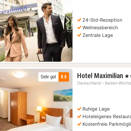
 Samstagen und Sonntagen
(1)
24-Std-Rezeption
Vorheriges Bild
Nächstes Bild
Wellnessbereich
Zentrale Lage
1
Hotel Maximilian
, 3 
Sehr gut
8.0
N
Deutschland
›
Baden-Württ
a
92
€
Ruhige Lage
Vorheriges Bild
Nächstes Bild
Hoteleigenes Restaur
Kostenfreie Parkmögli