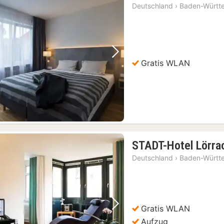
Nacht
Deutschland
›
Baden-Württ
ab
87,61
€
Vorheriges Bild
Nächstes Bild
Gratis WLAN
STADT-Hotel Lörra
Deutschland
›
Baden-Württ
Gratis WLAN
Vorheriges Bild
Nächstes Bild
Aufzug