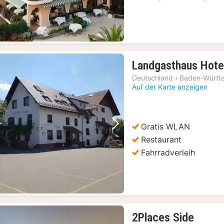
Landgasthaus Hote
Deutschland
›
Baden-Württ
Auf der Karte anzeigen
Gratis WLAN
Vorheriges Bild
Nächstes Bild
Restaurant
Fahrradverleih
1
2Places Side