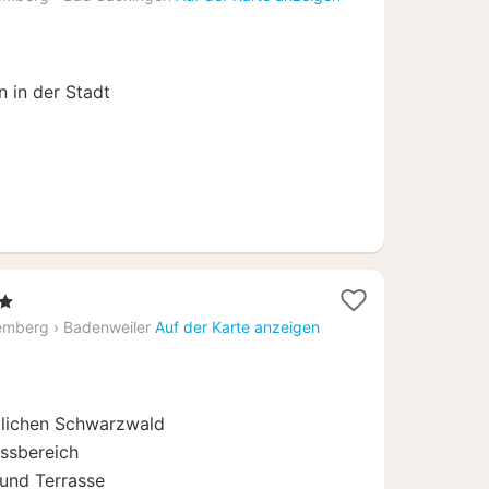
ab
119,03
€
n in der Stadt
t
emberg
›
Badenweiler
Auf der Karte anzeigen
üdlichen Schwarzwald
ssbereich
 und Terrasse