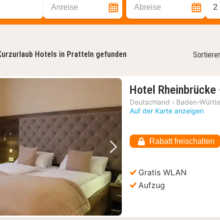
Anreise
Abreise
2
Kurzurlaub Hotels in Pratteln gefunden
Sortiere
Hotel Rheinbrücke
Deutschland
›
Baden-Württ
Auf der Karte anzeigen
Rabatt freischalten
Vorheriges Bild
Nächstes Bild
Gratis WLAN
Aufzug