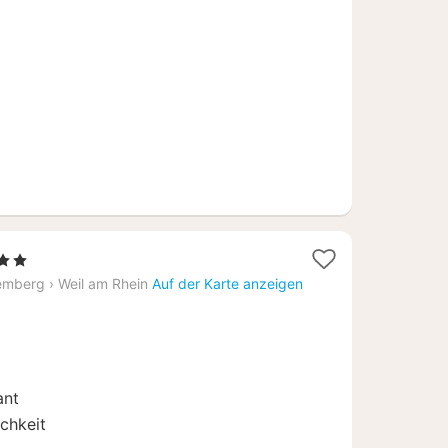
ab
90,24
€
Sterne
acht
emberg
›
Weil am Rhein
Auf der Karte anzeigen
b
,40
ant
chkeit