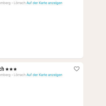
emberg
›
Lörrach
Auf der Karte anzeigen
1
ch
, 3 Sterne
Nacht
emberg
›
Lörrach
Auf der Karte anzeigen
ab
97,94
€