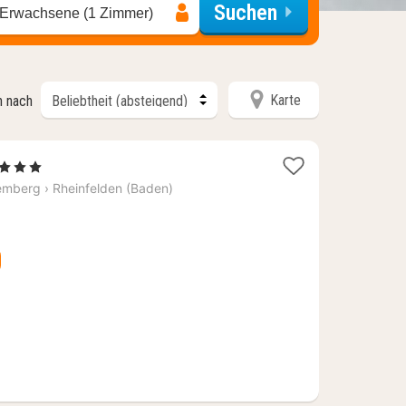
Suchen
 Erwachsene (1 Zimmer)
Karte
n nach
1
, 3 Sterne
Nacht
emberg
›
Rheinfelden (Baden)
ab
120,59
€