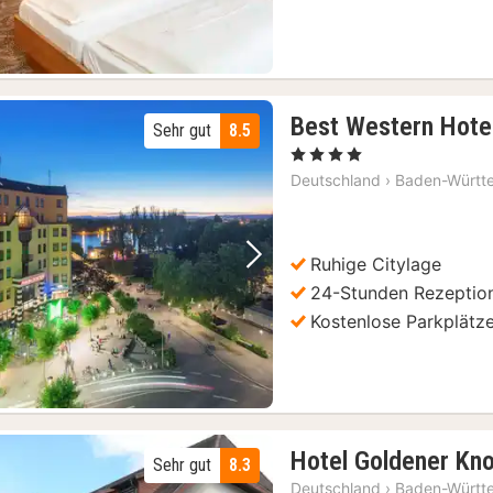
Best Western Hotel
Sehr gut
8.5
, 4 Sterne
Deutschland
›
Baden-Württ
Ruhige Citylage
Vorheriges Bild
Nächstes Bild
24-Stunden Rezeptio
Kostenlose Parkplätz
Hotel Goldener Kn
Sehr gut
8.3
Deutschland
›
Baden-Württ