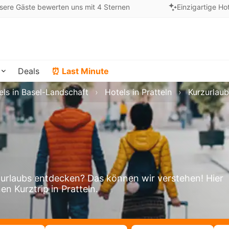
sere Gäste bewerten uns mit 4 Sternen
Einzigartige Ho
Deals
⏰ Last Minute
els in Basel-Landschaft
Hotels in Pratteln
Kurzurlaub
urlaubs entdecken? Das können wir verstehen! Hier
en Kurztrip in Pratteln.