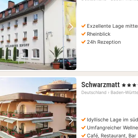
Exzellente Lage mitte
Vorheriges Bild
Nächstes Bild
Rheinblick
24h Rezeption
1
Schwarzmatt
, 4 Sterne
Nach
Deutschland
›
Baden-Württ
ab
336
€
Idyllische Lage im s
Vorheriges Bild
Nächstes Bild
Umfangreicher Wellne
Café, Restaurant, Bar