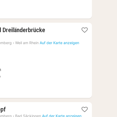
1
 Dreiländerbrücke
Nacht
ab
emberg
›
Weil am Rhein
Auf der Karte anzeigen
104
€
n
e
1
opf
Nacht
emberg
›
Bad Säckingen
Auf der Karte anzeigen