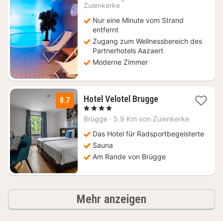
ab
Zuienkerke
96,50
Nur eine Minute vom Strand
€
entfernt
Zugang zum Wellnessbereich des
Partnerhotels Aazaert
Moderne Zimmer
1
Hotel Velotel Brugge
8.7
Nacht
, 4 Sterne
ab
Brügge
·
5.9 Km von Zuienkerke
127,50
€
Das Hotel für Radsportbegeisterte
Sauna
Am Rande von Brügge
Ergebnisse
Mehr anzeigen