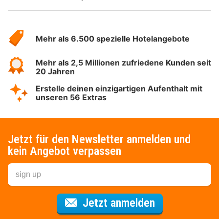
Über
Hotelspecials
Mehr als 6.500 spezielle Hotelangebote
Mehr als 2,5 Millionen zufriedene Kunden seit
20 Jahren
Erstelle deinen einzigartigen Aufenthalt mit
unseren 56 Extras
Jetzt für den Newsletter anmelden und
kein Angebot verpassen
Für den Newsl
Jetzt anmelden