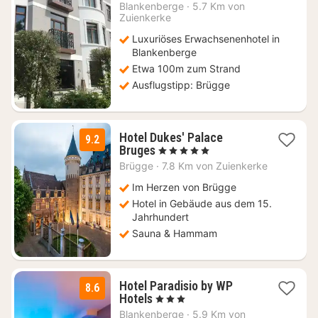
Nacht
Blankenberge
·
5.7 Km von
ab
Zuienkerke
167
Luxuriöses Erwachsenenhotel in
€
Blankenberge
Etwa 100m zum Strand
Ausflugstipp: Brügge
Hotel Dukes' Palace
9.2
1
Bruges
, 5 Sterne
Nacht
Brügge
·
7.8 Km von Zuienkerke
ab
219
Im Herzen von Brügge
€
Hotel in Gebäude aus dem 15.
Jahrhundert
Sauna & Hammam
Hotel Paradisio by WP
8.6
1
Hotels
, 3 Sterne
Nacht
Blankenberge
·
5.9 Km von