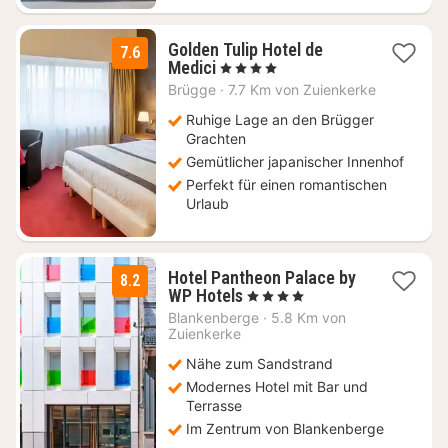
Golden Tulip Hotel de
7.6
1
Medici
, 4 Sterne
Nacht
Brügge
·
7.7 Km von Zuienkerke
ab
144
Ruhige Lage an den Brügger
€
Grachten
Gemütlicher japanischer Innenhof
Perfekt für einen romantischen
Urlaub
Hotel Pantheon Palace by
8.2
1
WP Hotels
, 4 Sterne
Nacht
Blankenberge
·
5.8 Km von
ab
Zuienkerke
160,50
Nähe zum Sandstrand
€
Modernes Hotel mit Bar und
Terrasse
Im Zentrum von Blankenberge