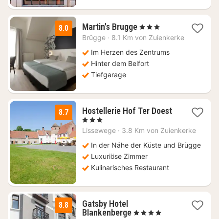
1
Martin's Brugge
, 3 Sterne
8.0
Nacht
Brügge
·
8.1 Km von Zuienkerke
ab
99
Im Herzen des Zentrums
€
Hinter dem Belfort
Tiefgarage
1
Hostellerie Hof Ter Doest
8.7
Nacht
, 3 Sterne
ab
Lissewege
·
3.8 Km von Zuienkerke
155
€
In der Nähe der Küste und Brügge
Luxuriöse Zimmer
Kulinarisches Restaurant
Gatsby Hotel
8.8
1
Blankenberge
, 4 Sterne