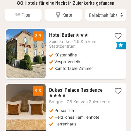
80
Hotels für eine Nacht in Zuienkerke gefunden
Filter
Karte
1
Hotel Butler
, 3 Sterne
8.9
Nacht
Zuienkerke
·
1.9 Km vom
ab
Stadtzentrum
127
Küstennähe
€
Vespa-Verleih
Komfortable Zimmer
1
Dukes' Palace Residence
9.3
Nacht
, 4 Sterne
ab
Brügge
·
7.8 Km von Zuienkerke
155
€
Persönlich
Herzliches Familienhotel
Herrenhaus