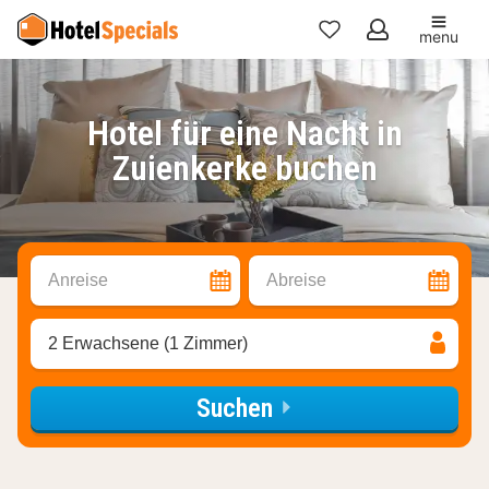
menu
Meine
Favoriten
Hotel für eine Nacht in
Zuienkerke buchen
Anreise
Abreise
2 Erwachsene (1 Zimmer)
Suchen