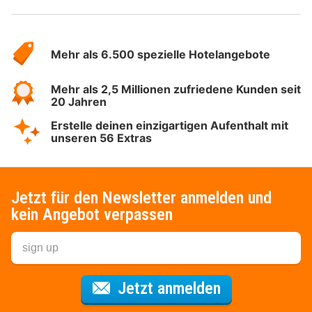
Über
Hotelspecials
Mehr als 6.500 spezielle Hotelangebote
Mehr als 2,5 Millionen zufriedene Kunden seit
20 Jahren
Erstelle deinen einzigartigen Aufenthalt mit
unseren 56 Extras
Jetzt für den Newsletter anmelden und
kein Angebot verpassen
Für den Newsl
Jetzt anmelden