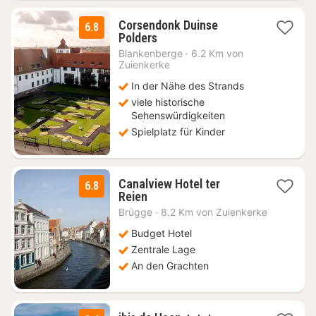
Corsendonk Duinse
6.8
1
Polders
Nacht
Blankenberge
·
6.2 Km von
ab
Zuienkerke
75,24
In der Nähe des Strands
€
viele historische
Sehenswürdigkeiten
Spielplatz für Kinder
Canalview Hotel ter
6.8
1
Reien
Nacht
Brügge
·
8.2 Km von Zuienkerke
ab
106
Budget Hotel
€
Zentrale Lage
An den Grachten