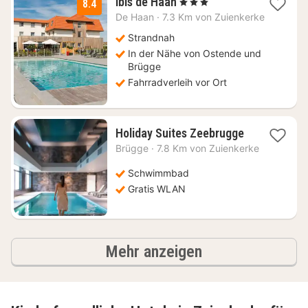
1
ibis de Haan
, 3 Sterne
8.4
Nacht
De Haan
·
7.3 Km von Zuienkerke
ab
150
Strandnah
€
In der Nähe von Ostende und
Brügge
Fahrradverleih vor Ort
1
Holiday Suites Zeebrugge
Nacht
Brügge
·
7.8 Km von Zuienkerke
ab
109,11
Schwimmbad
€
Gratis WLAN
Ergebnisse
Mehr anzeigen