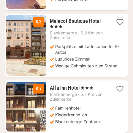
1
Malecot Boutique Hotel
8.3
Nacht
, 3 Sterne
ab
Blankenberge
·
5.9 Km von
99
Zuienkerke
€
Parkplätze mit Ladestation für E-
Autos
Luxuriöse Zimmer
Wenige Gehminuten zum Strand
1
Alfa Inn Hotel
, 3 Sterne
8.7
Nacht
Blankenberge
·
5.7 Km von
ab
Zuienkerke
120
Familienhotel
€
Kinderfreundlich
Blankenberge Zentrum