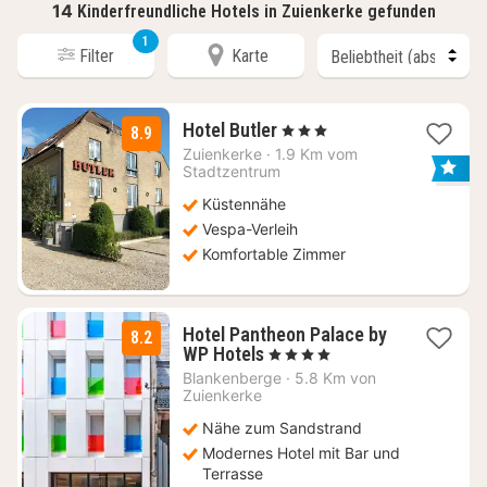
14
Kinderfreundliche Hotels in Zuienkerke gefunden
1
Filter
Karte
3
Hotel Butler
, 3 Sterne
8.9
Nächte
Zuienkerke
·
1.9 Km vom
ab
Stadtzentrum
100
Küstennähe
€
Vespa-Verleih
Komfortable Zimmer
Hotel Pantheon Palace by
8.2
2
WP Hotels
, 4 Sterne
Nächte
Blankenberge
·
5.8 Km von
ab
Zuienkerke
159,25
Nähe zum Sandstrand
€
Modernes Hotel mit Bar und
Terrasse