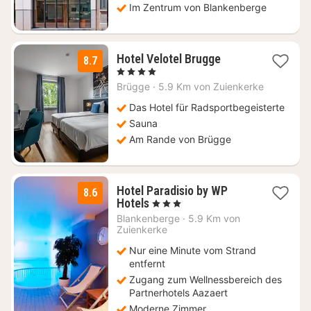
Im Zentrum von Blankenberge
1
Hotel Velotel Brugge
8.7
Nacht
, 4 Sterne
ab
Brügge
·
5.9 Km von Zuienkerke
127,50
€
Das Hotel für Radsportbegeisterte
Sauna
Am Rande von Brügge
Hotel Paradisio by WP
8.6
1
Hotels
, 3 Sterne
Nacht
Blankenberge
·
5.9 Km von
ab
Zuienkerke
97
Nur eine Minute vom Strand
€
entfernt
Zugang zum Wellnessbereich des
Partnerhotels Aazaert
Moderne Zimmer