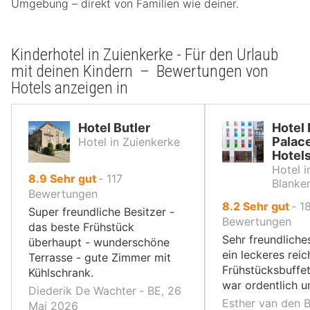
Umgebung – direkt von Familien wie deiner.
Kinderhotel in Zuienkerke - Für den Urlaub
mit deinen Kindern – Bewertungen von
Hotels anzeigen in
Hotel Butler
Hotel
Palac
Hotel in Zuienkerke
Hotel
Hotel i
von
8.9
Sehr gut
‐
117
Blanke
10,
Bewertungen
von
8.2
Sehr gut
‐
1
Super freundliche Besitzer -
10,
Bewertungen
das beste Frühstück
Sehr freundliche
überhaupt - wunderschöne
ein leckeres reic
Terrasse - gute Zimmer mit
Frühstücksbuffe
Kühlschrank.
war ordentlich u
Diederik De Wachter ‐ BE, 26
Esther van den B
Mai 2026