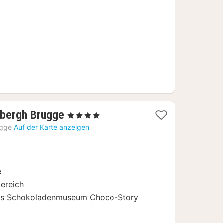
1
lbergh Brugge
, 4 Sterne
Nacht
ügge
Auf der Karte anzeigen
ab
186
€
e
bereich
das Schokoladenmuseum Choco-Story