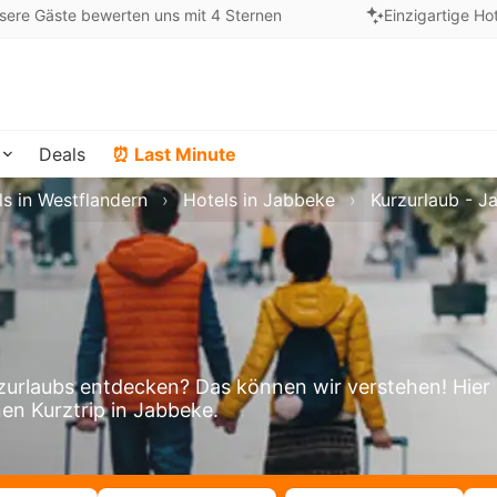
sere Gäste bewerten uns mit 4 Sternen
Einzigartige Ho
Deals
⏰ Last Minute
ls in Westflandern
Hotels in Jabbeke
Kurzurlaub - J
urlaubs entdecken? Das können wir verstehen! Hier
nen Kurztrip in Jabbeke.