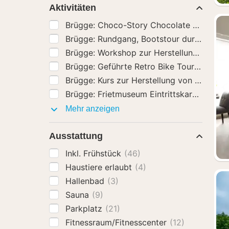
Aktivitäten
Brügge: Kurs zur Herst
Brügge: Frietmuseum Eintrittskarte
(54)
Aktivitäten
Mehr anzeigen
Ausstattung
Inkl. Frühstück
(46)
Haustiere erlaubt
(4)
Hallenbad
(3)
Sauna
(9)
Parkplatz
(21)
Fitnessraum/Fitnesscenter
(12)