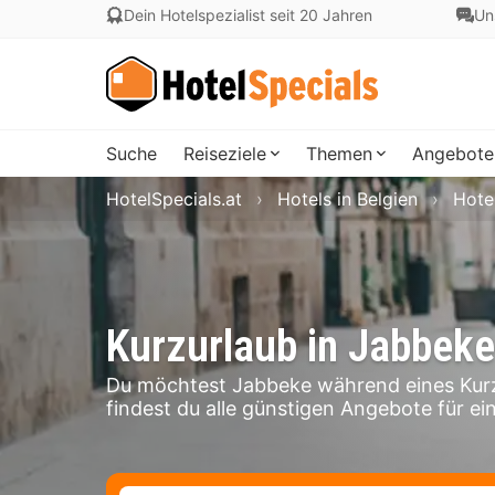
Dein Hotelspezialist seit 20 Jahren
Un
Suche
Reiseziele
Themen
Angebote
HotelSpecials.at
Hotels in Belgien
Hote
Kurzurlaub in Jabbeke
Du möchtest Jabbeke während eines Kurz
findest du alle günstigen Angebote für ei