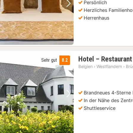
Persönlich
Vorheriges Bild
Nächstes Bild
Herzliches Familienho
Herrenhaus
Hotel – Restauran
Sehr gut
8.2
Belgien
›
Westflandern
›
Br
Brandneues 4-Sterne 
Vorheriges Bild
Nächstes Bild
In der Nähe des Zent
Shuttleservice