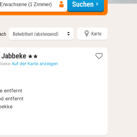
Suchen
 Erwachsene (1 Zimmer)
Karte
nach
1
e Jabbeke
, 2 Sterne
Nacht
bbeke
Auf der Karte anzeigen
ab
64
€
e entfernt
d entfernt
bekke