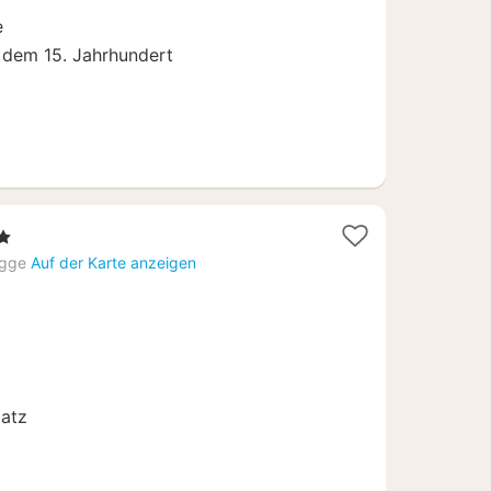
€
e
 dem 15. Jahrhundert
Sterne
acht
ügge
Auf der Karte anzeigen
b
00
latz