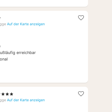
ne
t
ügge
Auf der Karte anzeigen
e
ußläufig erreichbar
onal
4 Sterne
acht
ügge
Auf der Karte anzeigen
b
85,90