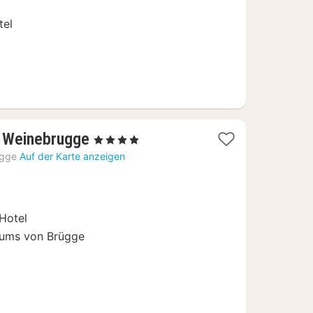
tel
2
t Weinebrugge
, 4 Sterne
Nächte
ügge
Auf der Karte anzeigen
ab
105
€
Hotel
rums von Brügge