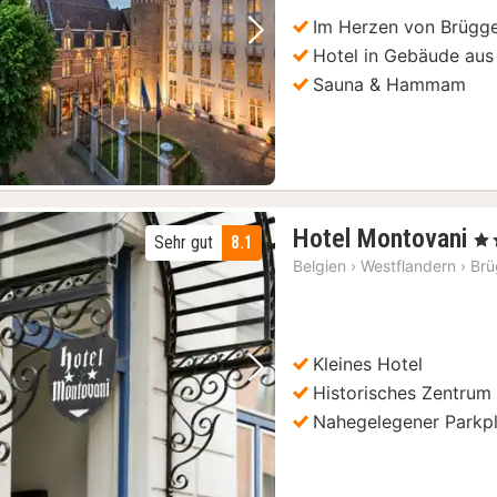
Im Herzen von Brügg
Vorheriges Bild
Nächstes Bild
Hotel in Gebäude aus
Sauna & Hammam
1
Hotel Montovani
, 2 
Sehr gut
8.1
N
Belgien
›
Westflandern
›
Br
a
1
€
Kleines Hotel
Vorheriges Bild
Nächstes Bild
Historisches Zentrum
Nahegelegener Parkp