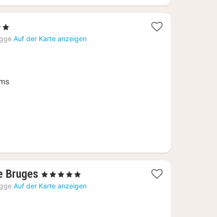
terne
cht
ügge
Auf der Karte anzeigen
7
ums
1
e Bruges
, 5 Sterne
Nacht
ügge
Auf der Karte anzeigen
ab
229