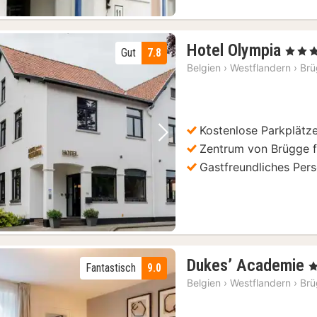
1
Hotel Olympia
, 3 Ster
Gut
7.8
Nach
Belgien
›
Westflandern
›
Br
ab
106
€
Kostenlose Parkplätz
Vorheriges Bild
Nächstes Bild
Zentrum von Brügge f
Gastfreundliches Pers
1
Dukes’ Academie
, 
Fantastisch
9.0
N
Belgien
›
Westflandern
›
Br
a
1