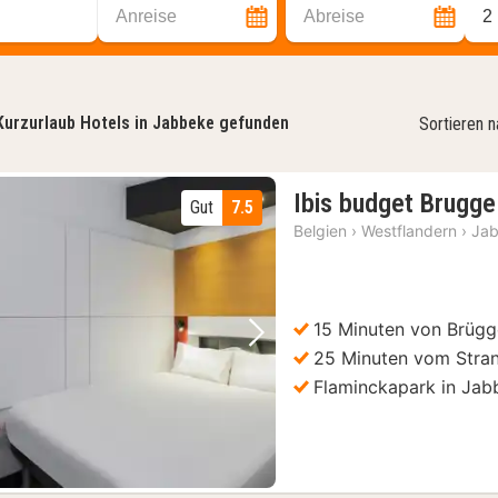
Anreise
Abreise
2
Kurzurlaub Hotels in Jabbeke gefunden
Sortieren 
Ibis budget Brugg
Gut
7.5
Belgien
›
Westflandern
›
Ja
15 Minuten von Brügg
Vorheriges Bild
Nächstes Bild
25 Minuten vom Stran
Flaminckapark in Jab