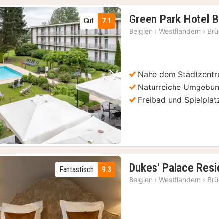
Green Park Hotel 
Gut
7.1
Belgien
›
Westflandern
›
Br
Nahe dem Stadtzent
Vorheriges Bild
Nächstes Bild
Naturreiche Umgebu
Freibad und Spielplat
Dukes' Palace Res
Fantastisch
9.3
Belgien
›
Westflandern
›
Br