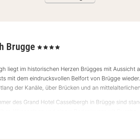
gh Brugge
, 4 Sterne
h liegt im historischen Herzen Brügges mit Aussicht a
ts mit dem eindrucksvollen Belfort von Brügge wieder.
lang der Kanäle, über Brücken und an mittelalterlich
immer des Grand Hotel Casselbergh in Brügge sind sta
inibar, Klimaanlage und einem Badezimmer mit Dusche
 den Tag in Brügge mit einem schönen Frühstücksbuffe
 Möglichkeiten zum Mittag- und Abendessen, aber durc
lbarer Umgebung des Hotels. Das Grand Hotel Casselbe