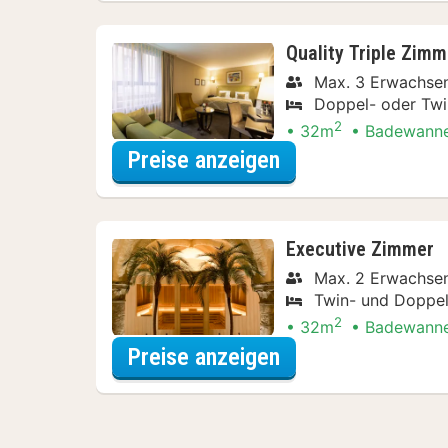
Quality Triple Zimm
Max. 3 Erwachsen
Doppel- oder Twi
2
32m
Badewann
für Late Check-ou
Preise anzeigen
Executive Zimmer
Max. 2 Erwachsen
Twin- und Doppel
2
32m
Badewann
für Late Check-ou
Preise anzeigen