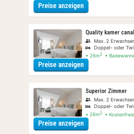
für Late Check-ou
Preise anzeigen
Quality kamer cana
Max. 2 Erwachsen
Doppel- oder Twi
2
26m
Badewann
für Late Check-ou
Preise anzeigen
Superior Zimmer
Max. 2 Erwachsen
Doppel- oder Twi
2
26m
Kostenfrei
für Late Check-ou
Preise anzeigen