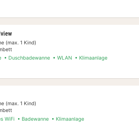
t Special
lview
e (max. 1 Kind)
nbett
e
Duschbadewanne
WLAN
Klimaanlage
t Special
e (max. 1 Kind)
nbett
es WiFi
Badewanne
Klimaanlage
t Special