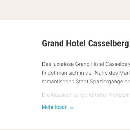
Grand Hotel Casselber
Das luxuriöse Grand Hotel Casselberg
findet man sich in der Nähe des Mark
romantischen Stadt Spaziergänge ent
Die klassisch eingerichteten Hotelz
Wecker, Kaffee- und Teebereiter, M
Mehr lesen
Toilette ausgestattet. Beginnen Sie
Casselbergh. Das Hotel bietet keine
Sie zahllose Restaurants in unmitte