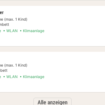
er
e (max. 1 Kind)
nbett
e
WLAN
Klimaanlage
t Special
e (max. 1 Kind)
bett
e
WLAN
Klimaanlage
t Special
Alle anzeigen