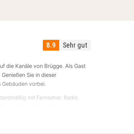
8.9
Sehr gut
uf die Kanäle von Brügge. Als Gast
 Genießen Sie in dieser
en Gebäuden vorbei.
ndardmäßig mit Fernseher, Radio,
, Badewanne, Haartrockner und
t im Frühstücksraum des Grand Hotel
h die zentrale Lage in Brügge finden
rgh Brügge bietet einen