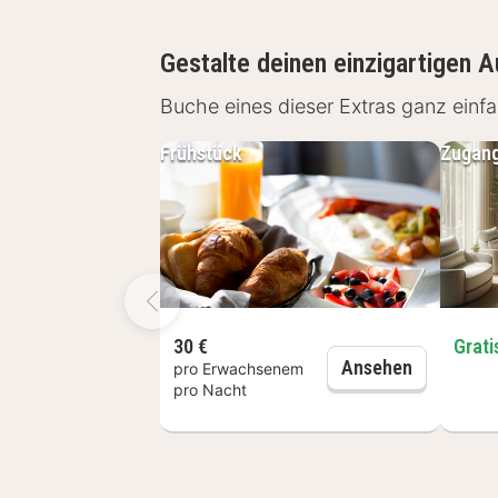
fantastischen Wellnessbereich in den
Gestalte deinen einzigartigen A
Brügge ist eine sehr beliebte Stadt m
Buche eines dieser Extras ganz ein
historischen Gebäude bilden eine r
Brüggemuseum. Im Herzen von Brügg
Frühstück
Zugang
einem der vielen Restaurants und set
30 €
Grati
Frühstück
Ansehen
pro Erwachsenem
pro Nacht