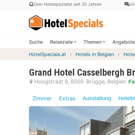
Dein Hotelspezialist seit 20 Jahren
Un
Suche
Reiseziele
Themen
Angebote
HotelSpecials.at
Hotels in Belgien
Hote
Grand Hotel Casselbergh B
Hoogstraat 6
8000
Brügge
Belgien
Fa
Zimmer
Extras
Ausstattung
Hoteli