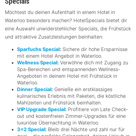
Specials
Möchtest du deinen Aufenthalt in einem Hotel in
Waterloo besonders machen? HotelSpecials bietet dir
eine Auswahl unwiderstehlicher Specials, die Frühstück
und attraktive Zusatzleistungen beinhalten:
Sparfuchs Special
:
Sichere dir hohe Ersparnisse
mit einem Hotel Angebot in Waterloo.
Wellness Special
:
Verwöhne dich mit Zugang zu
Spa-Bereichen und entspannenden Wellness-
Angeboten in deinem Hotel mit Frühstück in
Waterloo.
Dinner Special
:
Genieße ein erstklassiges
kulinarisches Erlebnis mit Paketen, die köstliche
Mahlzeiten und Frühstück beinhalten.
VIP Upgrade Special
:
Profitiere von Late Check-
out und kostenfreien Zimmer-Upgrades für eine
luxuriöse Übernachtung in Waterloo.
3=2 Special
:
Bleib drei Nächte und zahl nur für
zwei – die perfekte Gelegenheit, deinen Urlaub in