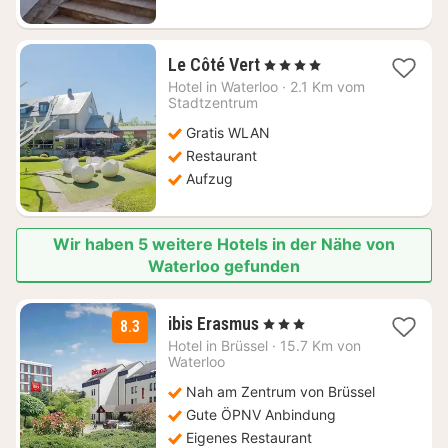
1
Le Côté Vert
, 4 Sterne
Nacht
Hotel in
Waterloo
·
2.1 Km vom
ab
Stadtzentrum
120,28
Gratis WLAN
€
Restaurant
Aufzug
Wir haben 5 weitere Hotels in der Nähe von
Waterloo gefunden
1
ibis Erasmus
, 3 Sterne
8.3
Nacht
Hotel in
Brüssel
·
15.7 Km von
ab
Waterloo
85
Nah am Zentrum von Brüssel
€
Gute ÖPNV Anbindung
Eigenes Restaurant