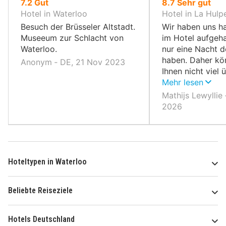
von
von
7.2
Gut
8.7
Sehr gut
10,
10,
Hotel in Waterloo
Hotel in La Hulp
Besuch der Brüsseler Altstadt.
Wir haben uns h
Museeum zur Schlacht von
im Hotel aufgeha
Waterloo.
nur eine Nacht d
haben. Daher kö
Anonym ‐ DE, 21 Nov 2023
Ihnen nicht viel 
Umgebung erzäh
Mehr lesen
Mathijs Lewyllie 
2026
Hoteltypen in Waterloo
Beliebte Reiseziele
Hotels Deutschland