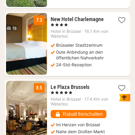
1
New Hotel Charlemagne
7.2
Nacht
, 4 Sterne
ab
Hotel in
Brüssel
·
16.1 Km von
92
Waterloo
€
Brüsseler Stadtzentrum
Gute Anbindung an den
öffentlichen Nahverkehr
24-Std-Rezeption
1
Le Plaza Brussels
8.5
Nacht
, 5 Sterne
ab
Hotel in
Brüssel
·
17.4 Km von
159
Waterloo
€
Rabatt freischalten
Im Herzen von Brüssel
Nahe dem Großen Markt