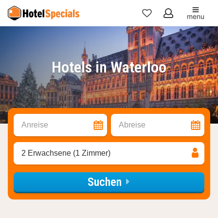
menu
Meine
Favoriten
Hotels in Waterloo
Anreise
Abreise
2 Erwachsene (1 Zimmer)
Suchen