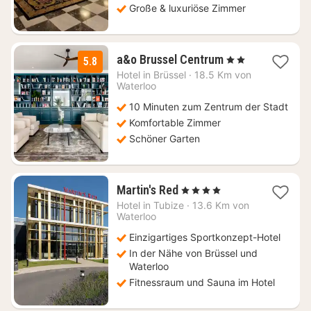
Große & luxuriöse Zimmer
2
a&o Brussel Centrum
, 2 Sterne
5.8
Nächte
Hotel in
Brüssel
·
18.5 Km von
ab
Waterloo
105,67
10 Minuten zum Zentrum der Stadt
€
Komfortable Zimmer
Schöner Garten
1
Martin's Red
, 4 Sterne
Nacht
Hotel in
Tubize
·
13.6 Km von
ab
Waterloo
135
Einzigartiges Sportkonzept-Hotel
€
In der Nähe von Brüssel und
Waterloo
Fitnessraum und Sauna im Hotel