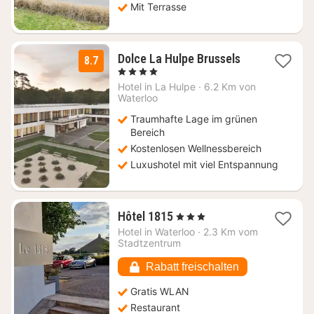
Mit Terrasse
3
Dolce La Hulpe Brussels
8.7
Nächte
, 4 Sterne
ab
Hotel in
La Hulpe
·
6.2 Km von
130,87
Waterloo
€
Traumhafte Lage im grünen
Bereich
Kostenlosen Wellnessbereich
Luxushotel mit viel Entspannung
1
Hôtel 1815
, 3 Sterne
Nacht
Hotel in
Waterloo
·
2.3 Km vom
ab
Stadtzentrum
80,49
€
Rabatt freischalten
Gratis WLAN
Restaurant