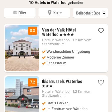
10
Hotels in Waterloo gefunden
Filter
Karte
Van der Valk Hôtel
8.3
1
Waterloo
, 4 Sterne
Nacht
Hotel in
Waterloo
·
1.2 Km vom
ab
Stadtzentrum
90
Wunderschöne Umgebung
€
Moderne Zimmer
Fitnessraum
2
Ibis Brussels Waterloo
7.2
Nächte
, 3 Sterne
ab
Hotel in
Waterloo
·
1.2 Km vom
95
Stadtzentrum
€
Gratis Parken
Im Zentrum von Waterloo