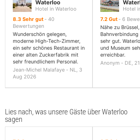
Waterloo
Water
Hotel in Waterloo
Hotel i
von
von
8.3
Sehr gut
‐
40
7.2
Gut
‐
6
Bewe
10,
10,
Bewertungen
Nähe zu Brüssel,
Wunderschön gelegen,
Bahnverbindung 
moderne High-Tech-Zimmer,
sehr gut. Water
ein sehr schönes Restaurant in
und Museum seh
einer alten Zuckerfabrik mit
erreichbar.
sehr freundlichem Personal.
Anonym ‐ DE, 2
Jean-Michel Malafaye ‐ NL, 3
Aug 2026
Lies nach, was unsere Gäste über Waterloo
sagen