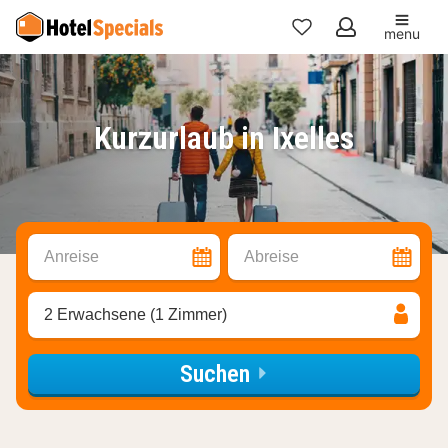
menu
Meine
Favoriten
Kurzurlaub in Ixelles
Anreise
Abreise
2 Erwachsene (1 Zimmer)
Suchen