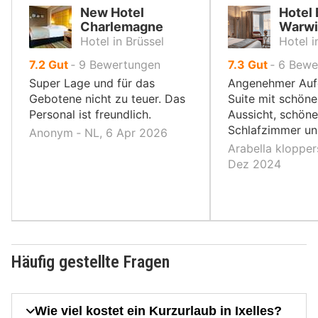
New Hotel
Hotel
Charlemagne
Warwi
Hotel in Brüssel
Hotel i
von
von
7.2
Gut
‐
9
Bewertungen
7.3
Gut
‐
6
Bewe
10,
10,
Super Lage und für das
Angenehmer Aufe
Gebotene nicht zu teuer. Das
Suite mit schön
Personal ist freundlich.
Aussicht, schön
Schlafzimmer u
Anonym ‐ NL, 6 Apr 2026
Arabella klopper
Dez 2024
Häufig gestellte Fragen
Wie viel kostet ein Kurzurlaub in Ixelles?