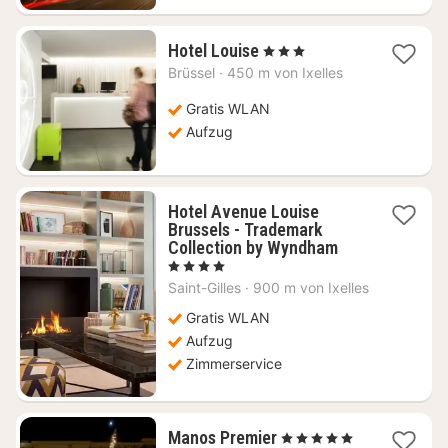
1
Hotel Louise
, 3 Sterne
Nacht
Brüssel
·
450 m von Ixelles
ab
62,50
Gratis WLAN
€
Aufzug
Hotel Avenue Louise
Brussels - Trademark
1
Collection by Wyndham
Nacht
, 4 Sterne
ab
Saint-Gilles
·
900 m von Ixelles
79,56
€
Gratis WLAN
Aufzug
Zimmerservice
1
Manos Premier
, 5 Sterne