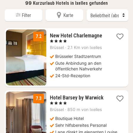
99
Kurzurlaub Hotels in Ixelles gefunden
Filter
Karte
1
New Hotel Charlemagne
7.2
Nacht
, 4 Sterne
ab
Brüssel
·
2.1 Km von Ixelles
92
€
Brüsseler Stadtzentrum
Gute Anbindung an den
öffentlichen Nahverkehr
24-Std-Rezeption
1
Hotel Barsey by Warwick
7.3
Nacht
, 4 Sterne
ab
Brüssel
·
850 m von Ixelles
108
€
Boutique Hotel
Sehr hilfsbereites Personal
Lage direkt im eleganten Louise