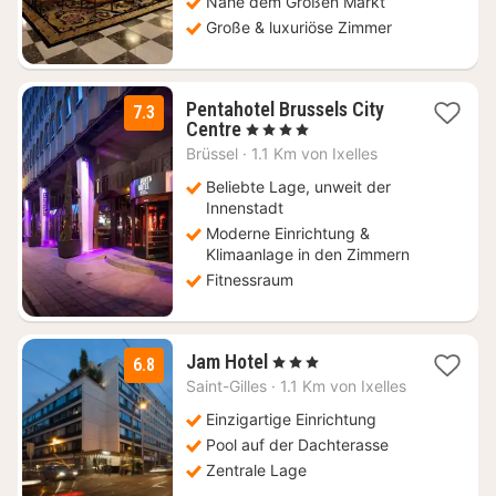
Nahe dem Großen Markt
Große & luxuriöse Zimmer
Pentahotel Brussels City
7.3
1
Centre
, 4 Sterne
Nacht
Brüssel
·
1.1 Km von Ixelles
ab
90,10
Beliebte Lage, unweit der
€
Innenstadt
Moderne Einrichtung &
Klimaanlage in den Zimmern
Fitnessraum
1
Jam Hotel
, 3 Sterne
6.8
Nacht
Saint-Gilles
·
1.1 Km von Ixelles
ab
72,49
Einzigartige Einrichtung
€
Pool auf der Dachterasse
Zentrale Lage