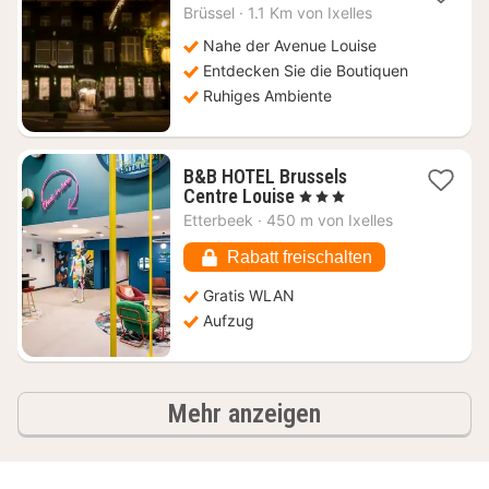
Nacht
Brüssel
·
1.1 Km von Ixelles
ab
169
Nahe der Avenue Louise
€
Entdecken Sie die Boutiquen
Ruhiges Ambiente
B&B HOTEL Brussels
1
Centre Louise
, 3 Sterne
Nacht
Etterbeek
·
450 m von Ixelles
ab
60,26
Rabatt freischalten
€
Gratis WLAN
Aufzug
Ergebnisse
Mehr anzeigen