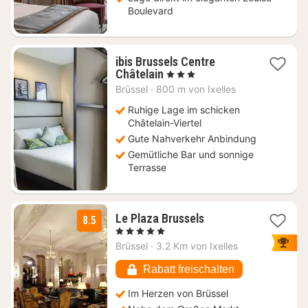
Boulevard
ibis Brussels Centre
1
Châtelain
, 3 Sterne
Nacht
Brüssel
·
800 m von Ixelles
ab
119
Ruhige Lage im schicken
€
Châtelain-Viertel
Gute Nahverkehr Anbindung
Gemütliche Bar und sonnige
Terrasse
1
Le Plaza Brussels
8.5
Nacht
, 5 Sterne
ab
Brüssel
·
3.2 Km von Ixelles
159
€
Rabatt freischalten
Im Herzen von Brüssel