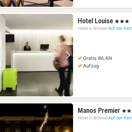
1
Hotel Louise
, 3 Sterne
Nacht
Hotel in
Brüssel
Auf der Kar
ab
62,50
€
Gratis WLAN
Vorheriges Bild
Nächstes Bild
Aufzug
1
Manos Premier
, 5 St
Nac
Hotel in
Brüssel
Auf der Kar
ab
16