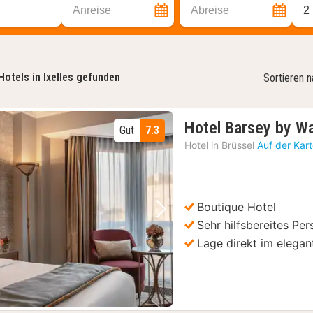
Anreise
Abreise
2
Hotels in Ixelles gefunden
Sortieren 
Hotel Barsey by W
Gut
7.3
Hotel in
Brüssel
Auf der Kar
Boutique Hotel
Vorheriges Bild
Nächstes Bild
Sehr hilfsbereites Per
Lage direkt im elegan