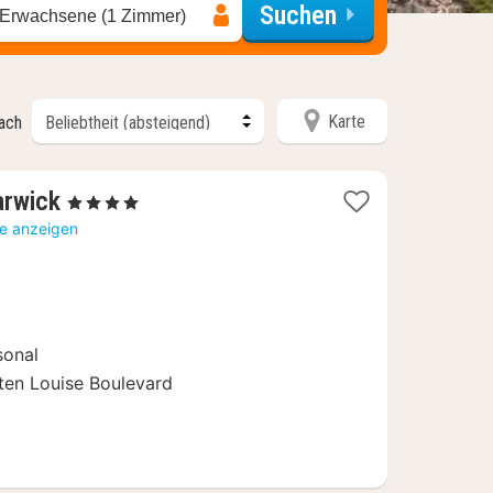
Suchen
 Erwachsene (1 Zimmer)
Karte
nach
1
arwick
, 4 Sterne
Nacht
te anzeigen
ab
108
€
sonal
ten Louise Boulevard