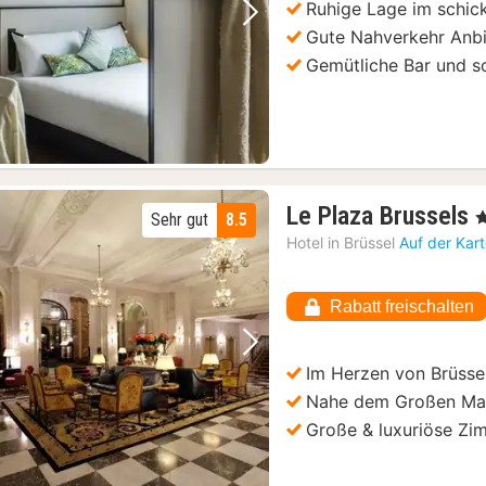
Ruhige Lage im schick
Vorheriges Bild
Nächstes Bild
Gute Nahverkehr Anb
Gemütliche Bar und s
Le Plaza Brussels
, 
Sehr gut
8.5
Hotel in
Brüssel
Auf der Kar
Rabatt freischalten
Vorheriges Bild
Nächstes Bild
Im Herzen von Brüsse
Nahe dem Großen Ma
Große & luxuriöse Zi