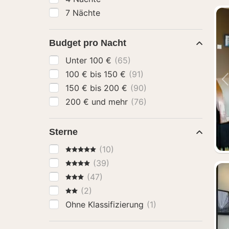
7 Nächte
Budget pro Nacht
Unter 100 €
(65)
100 € bis 150 €
(91)
150 € bis 200 €
(90)
200 € und mehr
(76)
Sterne
5 Sterne
(10)
4 Sterne
(39)
3 Sterne
(47)
2 Sterne
(2)
Ohne Klassifizierung
(1)