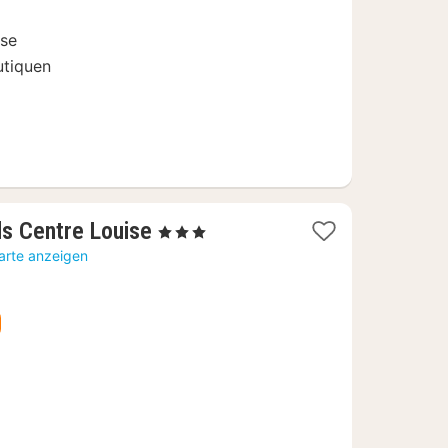
ise
utiquen
1
s Centre Louise
, 3 Sterne
Nacht
arte anzeigen
ab
60,26
€