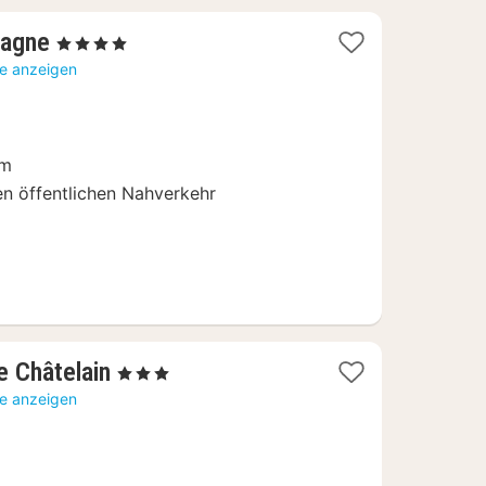
1
magne
, 4 Sterne
Nacht
te anzeigen
ab
92
€
um
n öffentlichen Nahverkehr
1
e Châtelain
, 3 Sterne
Nacht
te anzeigen
ab
119
€