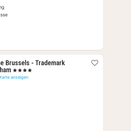
ung
asse
e Brussels - Trademark
1
dham
, 4 Sterne
Nacht
 Karte anzeigen
ab
79,56
€