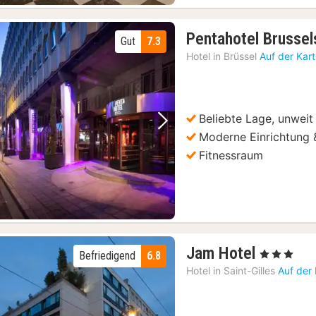
Brüssel: Workshop zur belgischen Schokoladenherstellung mit Verkostung
(97)
Pentahotel Brussel
Gut
7.3
Brüssel: Workshop zur Herstellung belgischer Waffeln mit Bierverkostung
(97)
Hotel in
Brüssel
Auf der Kar
Choco-Story Brüssel: Eintritt ins Schokoladenmuseum mit Verkostung
(97)
Beliebte Lage, unweit
Vorheriges Bild
Nächstes Bild
Moderne Einrichtung 
Fitnessraum
1
Jam Hotel
, 3 Sterne
Befriedigend
6.8
Nacht
Hotel in
Saint-Gilles
Auf der
ab
72,49