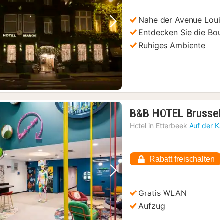
€
Nahe der Avenue Lou
Vorheriges Bild
Nächstes Bild
Entdecken Sie die Bo
Ruhiges Ambiente
B&B HOTEL Brussel
Hotel in
Etterbeek
Auf der K
Rabatt freischalten
Vorheriges Bild
Nächstes Bild
Gratis WLAN
Aufzug