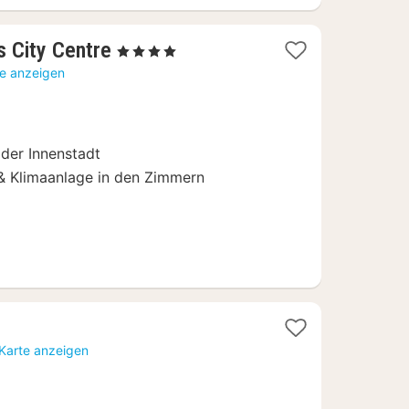
1
s City Centre
, 4 Sterne
Nacht
te anzeigen
ab
90,10
€
 der Innenstadt
& Klimaanlage in den Zimmern
 Karte anzeigen