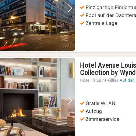
€
Einzigartige Einricht
Vorheriges Bild
Nächstes Bild
Pool auf der Dachter
Zentrale Lage
Hotel Avenue Louis
Collection by Wyn
Hotel in
Saint-Gilles
Auf der
Gratis WLAN
Vorheriges Bild
Nächstes Bild
Aufzug
Zimmerservice