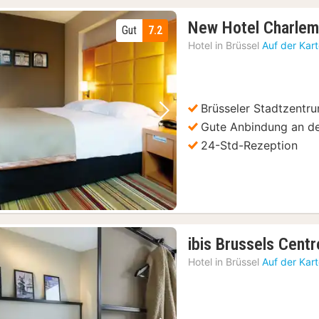
New Hotel Charle
Gut
7.2
Hotel in
Brüssel
Auf der Kar
Brüsseler Stadtzentr
Vorheriges Bild
Nächstes Bild
Gute Anbindung an de
24-Std-Rezeption
ibis Brussels Centr
Hotel in
Brüssel
Auf der Kar