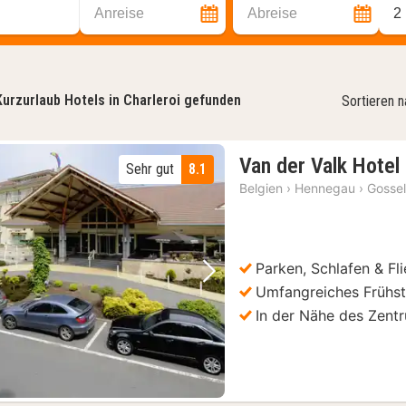
Anreise
Abreise
2
Kurzurlaub Hotels in Charleroi gefunden
Sortieren 
Van der Valk Hotel 
Sehr gut
8.1
Belgien
›
Hennegau
›
Gossel
Parken, Schlafen & Fl
Vorheriges Bild
Nächstes Bild
Umfangreiches Frühst
In der Nähe des Zent