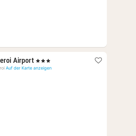
1
eroi Airport
, 3 Sterne
Nacht
roi
Auf der Karte anzeigen
ab
76,88
€