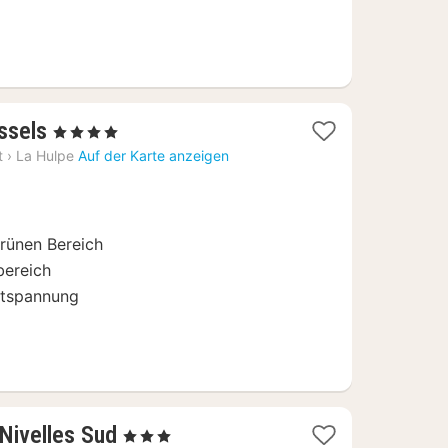
3
ssels
, 4 Sterne
Nächte
t
›
La Hulpe
Auf der Karte anzeigen
ab
130,87
€
rünen Bereich
bereich
Entspannung
1
 Nivelles Sud
, 3 Sterne