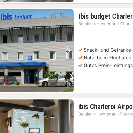
Ibis budget Charler
Belgien
›
Hennegau
›
Charle
Snack- und Getränke
Vorheriges Bild
Nächstes Bild
Nahe beim Flughafen 
Gutes Preis-Leistungs
ibis Charleroi Airp
Belgien
›
Hennegau
›
Fleuru