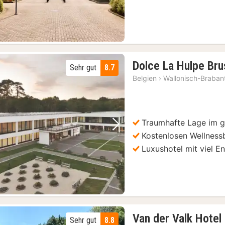
Dolce La Hulpe Bru
Sehr gut
8.7
Belgien
›
Wallonisch-Braban
Traumhafte Lage im g
Vorheriges Bild
Nächstes Bild
Kostenlosen Wellness
Luxushotel mit viel 
Van der Valk Hotel
Sehr gut
8.8