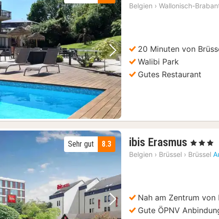
Belgien
›
Wallonisch-Braban
20 Minuten von Brüsse
Vorheriges Bild
Nächstes Bild
Walibi Park
Gutes Restaurant
1
ibis Erasmus
, 3 Sterne
Sehr gut
8.3
Nacht
Belgien
›
Brüssel
›
Brüssel
A
ab
85
€
Nah am Zentrum von 
Vorheriges Bild
Nächstes Bild
Gute ÖPNV Anbindun