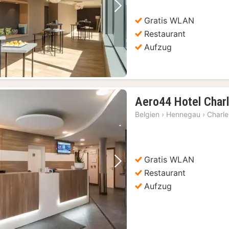
Vorheriges Bild
Nächstes Bild
Gratis WLAN
Restaurant
Aufzug
Aero44 Hotel Charl
Belgien
›
Hennegau
›
Charle
Gratis WLAN
Vorheriges Bild
Nächstes Bild
Restaurant
Aufzug