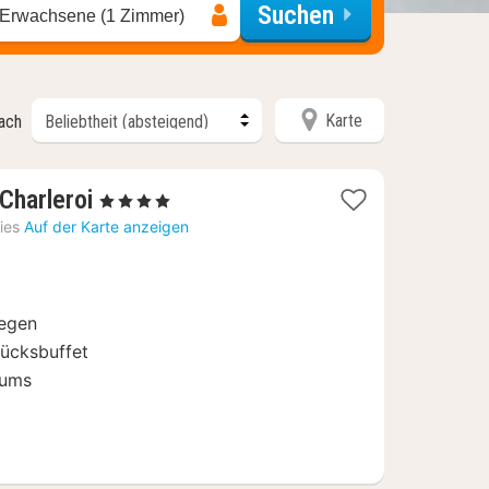
Suchen
 Erwachsene (1 Zimmer)
Karte
nach
1
Charleroi
, 4 Sterne
Nacht
ies
Auf der Karte anzeigen
ab
98
€
iegen
ücksbuffet
rums