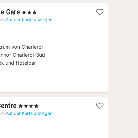
1
re Gare
, 3 Sterne
Nacht
roi
Auf der Karte anzeigen
ab
69
€
trum von Charleroi
nhof Charleroi-Sud
ck und Hotelbar
1
Centre
, 4 Sterne
Nacht
roi
Auf der Karte anzeigen
ab
88,85
€