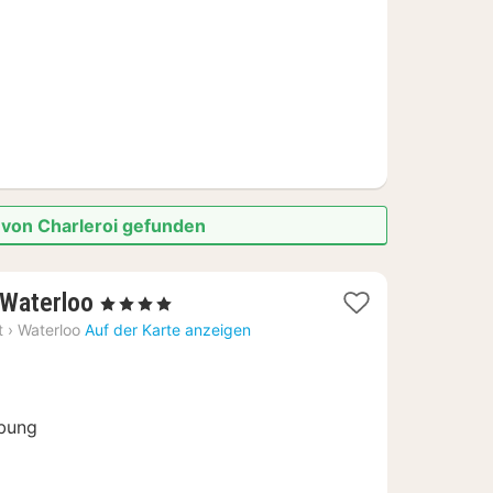
€
 von Charleroi gefunden
1
 Waterloo
, 4 Sterne
Nacht
t
›
Waterloo
Auf der Karte anzeigen
ab
90
€
bung