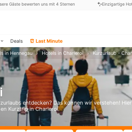
sere Gäste bewerten uns mit 4 Sternen
Einzigartige Ho
Deals
⏰ Last Minute
ls in Hennegau
Hotels in Charleroi
Kurzurlaub - Char
i
zurlaubs entdecken? Das können wir verstehen! Hier
en Kurztrip in Charleroi.