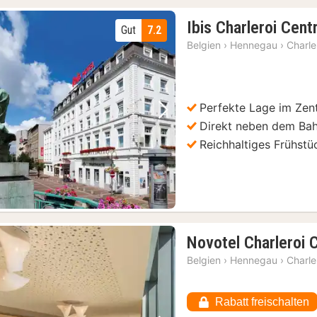
Ibis Charleroi Cent
Gut
7.2
Belgien
›
Hennegau
›
Charle
Perfekte Lage im Zen
Vorheriges Bild
Nächstes Bild
Direkt neben dem Bah
Reichhaltiges Frühstü
Novotel Charleroi 
Belgien
›
Hennegau
›
Charle
Rabatt freischalten