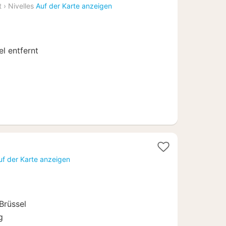
Nacht
t
›
Nivelles
Auf der Karte anzeigen
ab
99
€
l entfernt
uf der Karte anzeigen
Brüssel
g