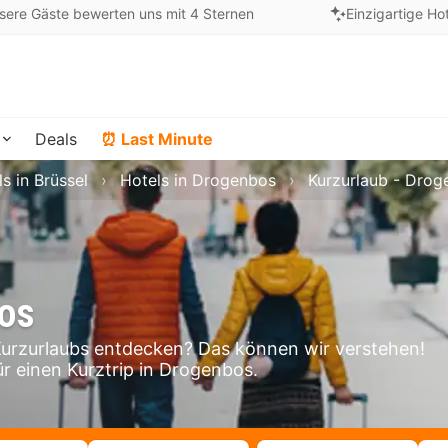
sere Gäste bewerten uns mit 4 Sternen
Einzigartige Ho
Deals
⏰ Last Minute
s in Brüssel
Hotels in Drogenbos
Kurzurlaub - Drog
bos
rzurlaubs entdecken? Das können wir verstehen!
ür einen Kurztrip in Drogenbos.