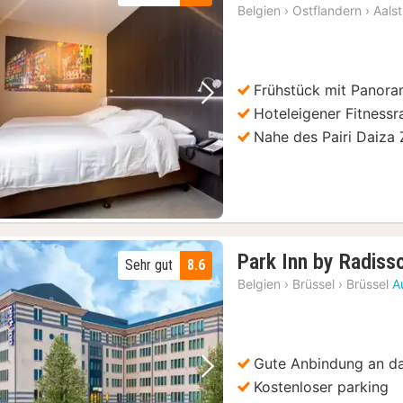
Nacht
Belgien
›
Ostflandern
›
Aalst
ab
100
€
Frühstück mit Panoram
Vorheriges Bild
Nächstes Bild
Hoteleigener Fitness
Nahe des Pairi Daiza
Park Inn by Radiss
Sehr gut
8.6
Belgien
›
Brüssel
›
Brüssel
A
Gute Anbindung an da
Vorheriges Bild
Nächstes Bild
Kostenloser parking