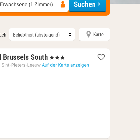
Suchen
 Erwachsene (1 Zimmer)
Karte
nach
1
l Brussels South
, 3 Sterne
Nacht
›
Sint-Pieters-Leeuw
Auf der Karte anzeigen
ab
57,84
€