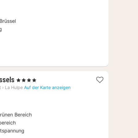
Brüssel
g
3
ssels
, 4 Sterne
Nächte
t
›
La Hulpe
Auf der Karte anzeigen
ab
130,87
€
rünen Bereich
bereich
Entspannung