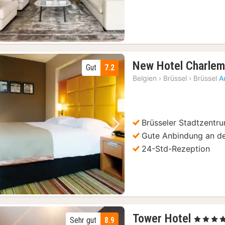
New Hotel Charle
Gut
7.2
Belgien
›
Brüssel
›
Brüssel
A
Brüsseler Stadtzentr
Vorheriges Bild
Nächstes Bild
Gute Anbindung an de
24-Std-Rezeption
1
Tower Hotel
, 4 Sterne
Sehr gut
8.9