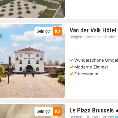
Van der Valk Hôtel
Sehr gut
8.3
Belgien
›
Wallonisch-Braban
Wunderschöne Umge
Vorheriges Bild
Nächstes Bild
Moderne Zimmer
Fitnessraum
Le Plaza Brussels
, 
Sehr gut
8.5
Belgien
›
Brüssel
›
Brüssel
A