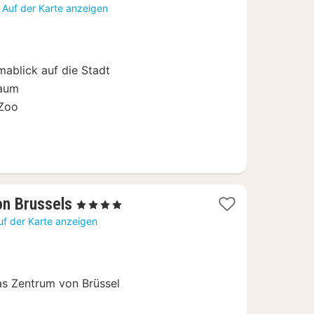
Auf der Karte anzeigen
ablick auf die Stadt
raum
 Zoo
1
on Brussels
, 4 Sterne
Nacht
uf der Karte anzeigen
ab
94
€
s Zentrum von Brüssel