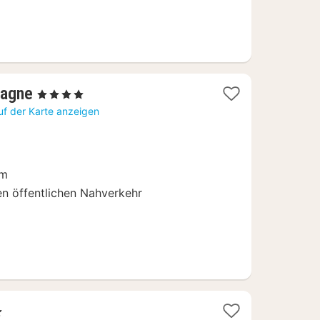
1
magne
, 4 Sterne
Nacht
uf der Karte anzeigen
ab
92
€
um
n öffentlichen Nahverkehr