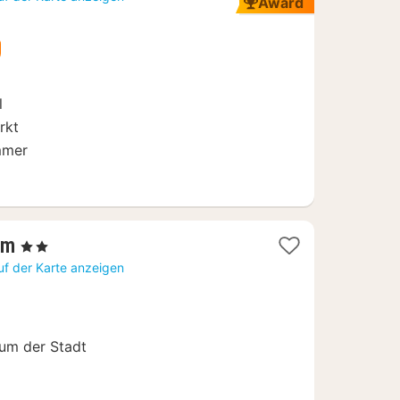
Award
ab
159
€
l
rkt
mmer
2
um
, 2 Sterne
Nächte
uf der Karte anzeigen
ab
105,67
€
um der Stadt