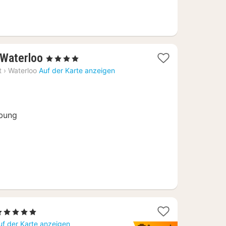
1
 Waterloo
, 4 Sterne
Nacht
t
›
Waterloo
Auf der Karte anzeigen
ab
90
€
bung
1
5 Sterne
Nacht
uf der Karte anzeigen