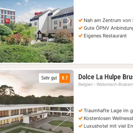
ab
85
€
Nah am Zentrum von 
Vorheriges Bild
Nächstes Bild
Gute ÖPNV Anbindun
Eigenes Restaurant
Dolce La Hulpe Bru
Sehr gut
8.7
Belgien
›
Wallonisch-Braban
Traumhafte Lage im g
Vorheriges Bild
Nächstes Bild
Kostenlosen Wellness
Luxushotel mit viel 