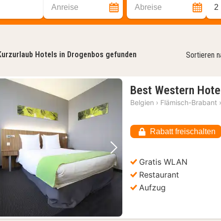
Anreise
Abreise
2
Kurzurlaub Hotels in Drogenbos gefunden
Sortieren 
Best Western Hote
Belgien
›
Flämisch-Brabant
Rabatt freischalten
Vorheriges Bild
Nächstes Bild
Gratis WLAN
Restaurant
Aufzug