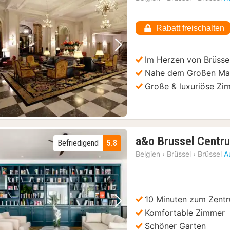
Rabatt freischalten
Vorheriges Bild
Nächstes Bild
Im Herzen von Brüsse
Nahe dem Großen Ma
Große & luxuriöse Zi
a&o Brussel Centr
Befriedigend
5.8
Belgien
›
Brüssel
›
Brüssel
A
10 Minuten zum Zentr
Vorheriges Bild
Nächstes Bild
Komfortable Zimmer
Schöner Garten