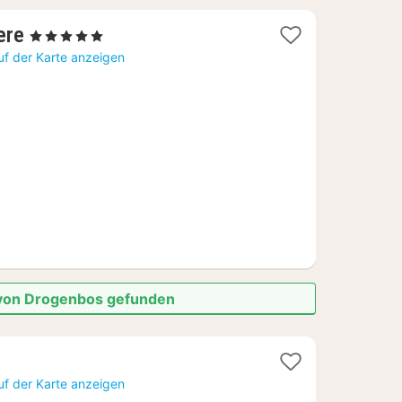
1
ere
, 5 Sterne
Nacht
uf der Karte anzeigen
ab
77,30
€
e von Drogenbos gefunden
uf der Karte anzeigen