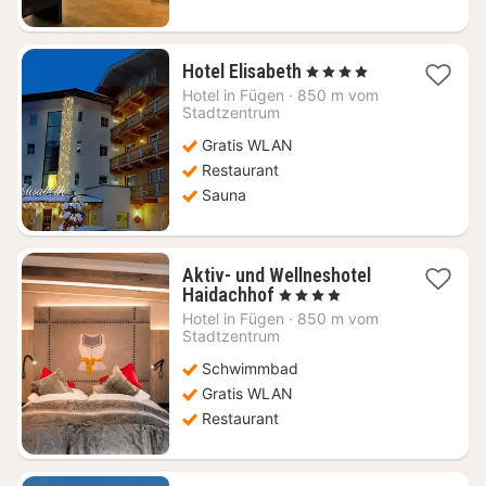
1
Hotel Elisabeth
, 4 Sterne
Nacht
Hotel in
Fügen
·
850 m vom
ab
Stadtzentrum
196,36
Gratis WLAN
€
Restaurant
Sauna
Aktiv- und Wellneshotel
1
Haidachhof
, 4 Sterne
Nacht
Hotel in
Fügen
·
850 m vom
ab
Stadtzentrum
225
Schwimmbad
€
Gratis WLAN
Restaurant