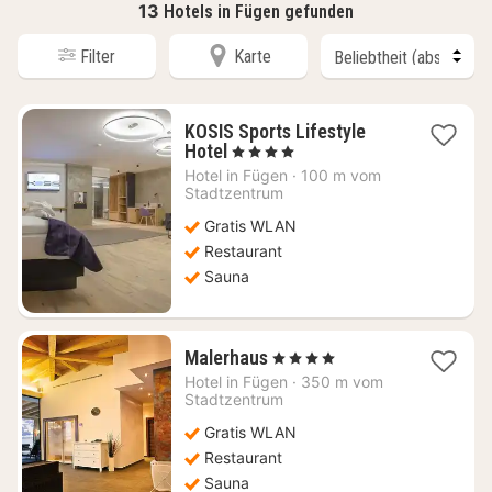
13
Hotels in Fügen gefunden
Filter
Karte
KOSIS Sports Lifestyle
1
Hotel
, 4 Sterne
Nacht
Hotel in
Fügen
·
100 m vom
ab
Stadtzentrum
186,54
Gratis WLAN
€
Restaurant
Sauna
1
Malerhaus
, 4 Sterne
Nacht
Hotel in
Fügen
·
350 m vom
ab
Stadtzentrum
240,45
Gratis WLAN
€
Restaurant
Sauna