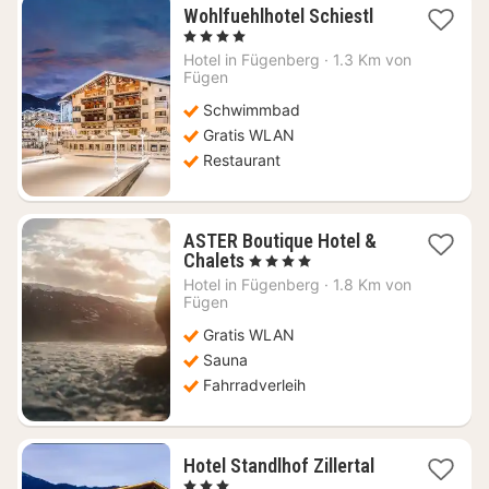
1
Wohlfuehlhotel Schiestl
Nacht
, 4 Sterne
ab
Hotel in
Fügenberg
·
1.3 Km von
270,82
Fügen
€
Schwimmbad
Gratis WLAN
Restaurant
ASTER Boutique Hotel &
1
Chalets
, 4 Sterne
Nacht
Hotel in
Fügenberg
·
1.8 Km von
ab
Fügen
321,82
Gratis WLAN
€
Sauna
Fahrradverleih
1
Hotel Standlhof Zillertal
Nacht
, 3 Sterne