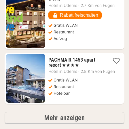
ab
Hotel in
Uderns
·
2.7 Km von Fügen
101,56
€
Rabatt freischalten
Gratis WLAN
Restaurant
Aufzug
PACHMAIR 1453 apart
1
resort
, 4 Sterne
Nacht
Hotel in
Uderns
·
2.8 Km von Fügen
ab
219,28
Gratis WLAN
€
Restaurant
Hotelbar
Ergebnisse
Mehr anzeigen