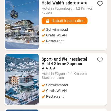
1
Hotel Waldfriede
, 4 Sterne
Nacht
Hotel in
Fügenberg
·
1.2 Km von
ab
Fügen
201,14
€
Rabatt freischalten
Schwimmbad
Gratis WLAN
Restaurant
Sport- und Wellnesshotel
1
Held 4 Sterne Superior
Nacht
, 4 Sterne
ab
Hotel in
Fügen
·
1.4 Km vom
313,92
Stadtzentrum
€
Schwimmbad
Gratis WLAN
Restaurant