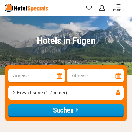
menu
Meine
Favoriten
Hotels in Fügen
Anreise
Abreise
2 Erwachsene (1 Zimmer)
Suchen