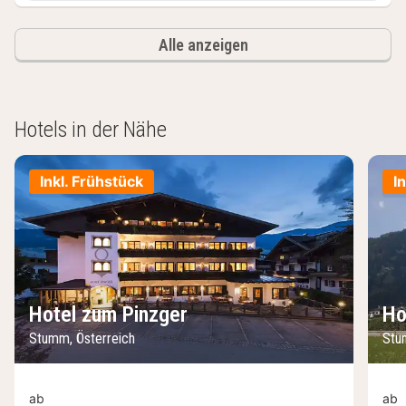
Alle anzeigen
Hotels in der Nähe
Inkl. Frühstück
I
Hotel zum Pinzger
Ho
Stumm, Österreich
Stu
ab
ab