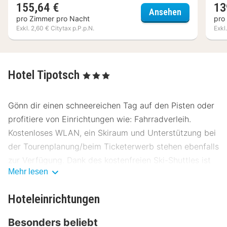
155,64 €
13
Hotel zum P
Ansehen
pro Zimmer pro Nacht
pro
Exkl. 2,60 € Citytax p.P.p.N.
Exkl
Hotel Tipotsch
, 3 Sterne
Gönn dir einen schneereichen Tag auf den Pisten oder
profitiere von Einrichtungen wie: Fahrradverleih.
Kostenloses WLAN, ein Skiraum und Unterstützung bei
der Tourenplanung/beim Ticketerwerb stehen ebenfalls
zur Verfügung. Dank des kostenfreien Ski-Shuttles ist
Mehr lesen
es kein Problem die Pisten zu erreichen.
Lass deinen Tag bei einem Drink an der Bar/Lounge
Hoteleinrichtungen
ausklingen. Ein inbegriffenes Frühstücksbuffet wird
Besonders beliebt
täglich von 07:30 Uhr bis 10:00 Uhr angeboten.