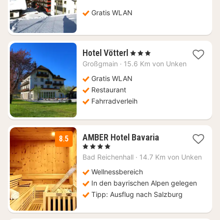
137,20
Gratis WLAN
€
1
Hotel Vötterl
, 3 Sterne
Nacht
Großgmain
·
15.6 Km von Unken
ab
112,79
Gratis WLAN
€
Restaurant
Fahrradverleih
1
AMBER Hotel Bavaria
8.5
Nacht
, 4 Sterne
ab
Bad Reichenhall
·
14.7 Km von Unken
155,80
€
Wellnessbereich
In den bayrischen Alpen gelegen
Tipp: Ausflug nach Salzburg