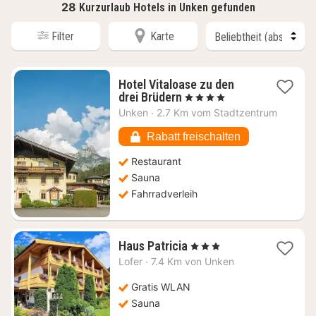
28
Kurzurlaub Hotels in Unken gefunden
Filter
Karte
Hotel Vitaloase zu den
1
drei Brüdern
, 4 Sterne
Nacht
Unken
·
2.7 Km vom Stadtzentrum
ab
119,91
Rabatt freischalten
€
Restaurant
Sauna
Fahrradverleih
1
Haus Patricia
, 3 Sterne
Nacht
Lofer
·
7.4 Km von Unken
ab
119,37
Gratis WLAN
€
Sauna