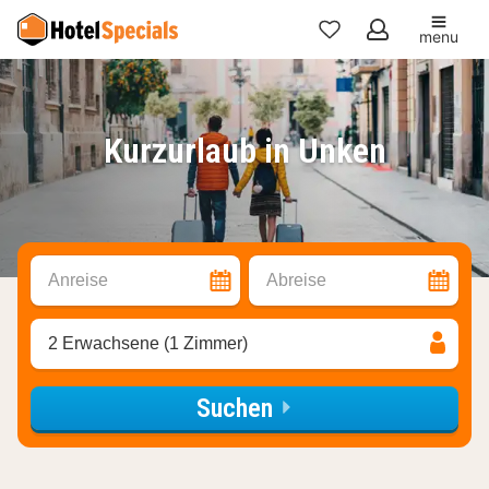
menu
Meine
Favoriten
Kurzurlaub in Unken
Anreise
Abreise
2 Erwachsene (1 Zimmer)
Suchen