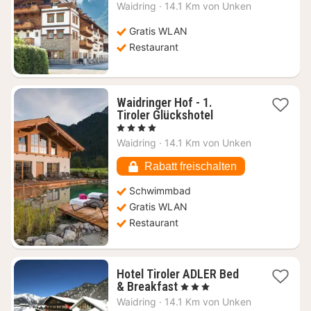
Nacht
Waidring
·
14.1 Km von Unken
ab
146,88
Gratis WLAN
€
Restaurant
Waidringer Hof - 1.
1
Tiroler Glückshotel
Nacht
, 4 Sterne
ab
Waidring
·
14.1 Km von Unken
157,24
€
Rabatt freischalten
Schwimmbad
Gratis WLAN
Restaurant
Hotel Tiroler ADLER Bed
1
& Breakfast
, 3 Sterne
Nacht
Waidring
·
14.1 Km von Unken
ab