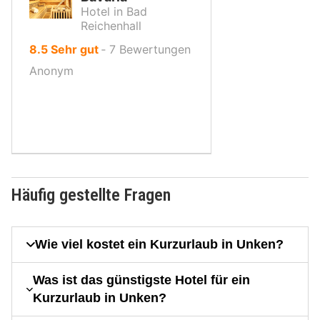
Hotel in Bad
Reichenhall
von
8.5
Sehr gut
‐
7
Bewertungen
10,
Anonym
Häufig gestellte Fragen
Wie viel kostet ein Kurzurlaub in Unken?
Was ist das günstigste Hotel für ein
Kurzurlaub in Unken?