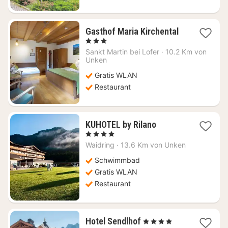
1
Gasthof Maria Kirchental
Nacht
, 3 Sterne
ab
Sankt Martin bei Lofer
·
10.2 Km von
200,92
Unken
€
Gratis WLAN
Restaurant
1
KUHOTEL by Rilano
Nacht
, 4 Sterne
ab
Waidring
·
13.6 Km von Unken
175,45
€
Schwimmbad
Gratis WLAN
Restaurant
1
Hotel Sendlhof
, 4 Sterne