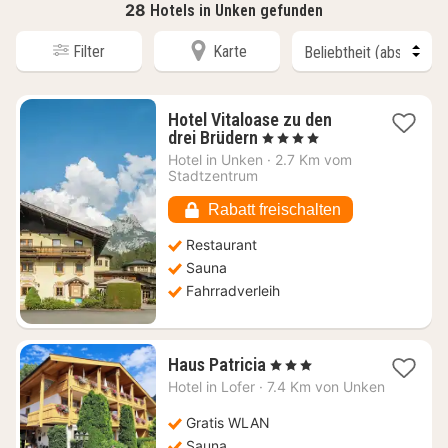
28
Hotels in Unken gefunden
Filter
Karte
Hotel Vitaloase zu den
1
drei Brüdern
, 4 Sterne
Nacht
Hotel in
Unken
·
2.7 Km vom
ab
Stadtzentrum
158,96
€
Rabatt freischalten
Restaurant
Sauna
Fahrradverleih
1
Haus Patricia
, 3 Sterne
Nacht
Hotel in
Lofer
·
7.4 Km von Unken
ab
119,37
Gratis WLAN
€
Sauna