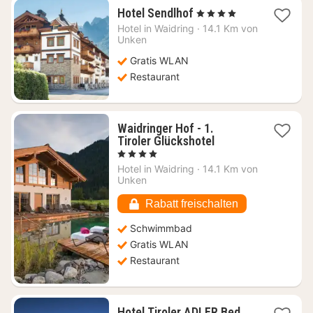
1
Hotel Sendlhof
, 4 Sterne
Nacht
Hotel in
Waidring
·
14.1 Km von
ab
Unken
146,88
Gratis WLAN
€
Restaurant
Waidringer Hof - 1.
1
Tiroler Glückshotel
Nacht
, 4 Sterne
ab
Hotel in
Waidring
·
14.1 Km von
157,24
Unken
€
Rabatt freischalten
Schwimmbad
Gratis WLAN
Restaurant
Hotel Tiroler ADLER Bed