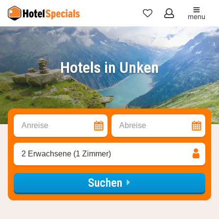
menu
Meine
Favoriten
Hotels in Unken
Anreise
Abreise
2 Erwachsene (1 Zimmer)
Suchen