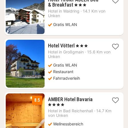
1
& Breakfast
, 3 Sterne
Nacht
Hotel in
Waidring
·
14.1 Km von
ab
Unken
137,20
Gratis WLAN
€
1
Hotel Vötterl
, 3 Sterne
Nacht
Hotel in
Großgmain
·
15.6 Km von
ab
Unken
112,79
Gratis WLAN
€
Restaurant
Fahrradverleih
1
AMBER Hotel Bavaria
8.5
Nacht
, 4 Sterne
ab
Hotel in
Bad Reichenhall
·
14.7 Km
155,80
von Unken
€
Wellnessbereich