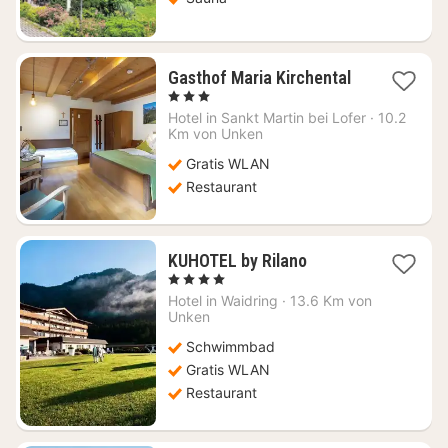
1
Gasthof Maria Kirchental
Nacht
, 3 Sterne
ab
Hotel in
Sankt Martin bei Lofer
·
10.2
200,92
Km von Unken
€
Gratis WLAN
Restaurant
1
KUHOTEL by Rilano
Nacht
, 4 Sterne
ab
Hotel in
Waidring
·
13.6 Km von
175,45
Unken
€
Schwimmbad
Gratis WLAN
Restaurant