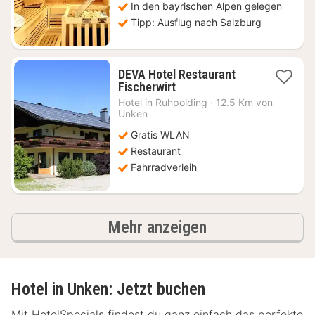
In den bayrischen Alpen gelegen
Tipp: Ausflug nach Salzburg
DEVA Hotel Restaurant
1
Fischerwirt
Nacht
Hotel in
Ruhpolding
·
12.5 Km von
ab
Unken
124,47
Gratis WLAN
€
Restaurant
Fahrradverleih
Ergebnisse
Mehr anzeigen
Hotel in Unken: Jetzt buchen
Mit HotelSpecials findest du ganz einfach das perfekte